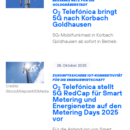
BESSERES NETZ FÜR DIE
GOLDGRÄBERSTADT
O
Telefónica bringt
2
5G nach Korbach
Goldhausen
5G-Mobilfunkmast in Korbach
Goldhausen ab sofort in Betrieb
28. Oktober 2025
ZUKUNFTSSICHERE IOT-KONNEKTIVITÄT
FÜR DIE ENERGIEWIRTSCHAFT
O
Telefónica stellt
Credits:
2
5G RedCap für Smart
iStock/Milepost430Media
Metering und
Energienetze auf den
Metering Days 2025
vor
Für die Anbindung von Smart