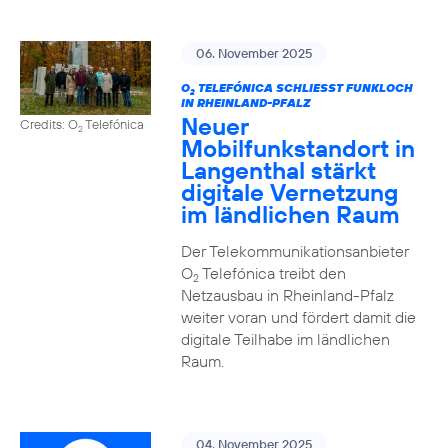
06. November 2025
O
TELEFÓNICA SCHLIESST FUNKLOCH I
2
N RHEINLAND-PFALZ
Neuer
Credits: O
Telefónica
2
Mobilfunkstandort in
Langenthal stärkt
digitale Vernetzung
im ländlichen Raum
Der Telekommunikationsanbieter
O
Telefónica treibt den
2
Netzausbau in Rheinland-Pfalz
weiter voran und fördert damit die
digitale Teilhabe im ländlichen
Raum.
04. November 2025