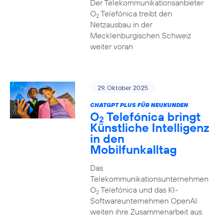
Der Telekommunikationsanbieter
O
Telefónica treibt den
2
Netzausbau in der
Mecklenburgischen Schweiz
weiter voran
29. Oktober 2025
CHATGPT PLUS FÜR NEUKUNDEN
O
Telefónica bringt
2
Künstliche Intelligenz
in den
Mobilfunkalltag
Das
Telekommunikationsunternehmen
O
Telefónica und das KI-
2
Softwareunternehmen OpenAI
weiten ihre Zusammenarbeit aus