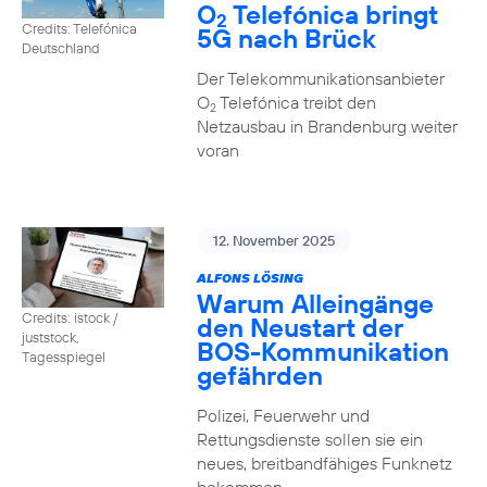
O
Telefónica bringt
2
Credits: Telefónica
5G nach Brück
Deutschland
Der Telekommunikationsanbieter
O
Telefónica treibt den
2
Netzausbau in Brandenburg weiter
voran
12. November 2025
ALFONS LÖSING
Warum Alleingänge
Credits: istock /
den Neustart der
juststock,
BOS-Kommunikation
Tagesspiegel
gefährden
Polizei, Feuerwehr und
Rettungsdienste sollen sie ein
neues, breitbandfähiges Funknetz