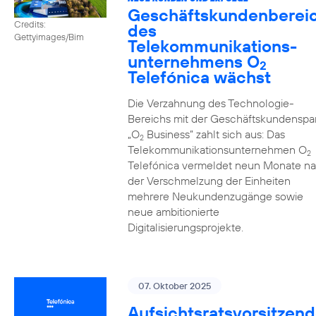
Geschäftskundenberei
Credits:
des
Gettyimages/Bim
Telekommunikations­
unternehmens O
2
Telefónica wächst
Die Verzahnung des Technologie-
Bereichs mit der Geschäftskundenspa
„O
Business” zahlt sich aus: Das
2
Telekommunikationsunternehmen O
2
Telefónica vermeldet neun Monate n
der Verschmelzung der Einheiten
mehrere Neukundenzugänge sowie
neue ambitionierte
Digitalisierungsprojekte.
07. Oktober 2025
Aufsichtsratsvorsitzend