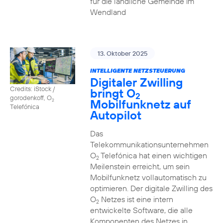
für die ländliche Gemeinde im
Wendland
13. Oktober 2025
INTELLIGENTE NETZSTEUERUNG
Digitaler Zwilling
Credits: iStock /
bringt O
2
gorodenkoff, O
Mobilfunknetz auf
2
Telefónica
Autopilot
Das
Telekommunikationsunternehmen
O
Telefónica hat einen wichtigen
2
Meilenstein erreicht, um sein
Mobilfunknetz vollautomatisch zu
optimieren. Der digitale Zwilling des
O
Netzes ist eine intern
2
entwickelte Software, die alle
Komponenten des Netzes in