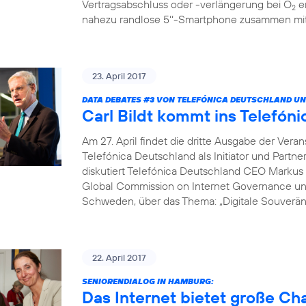
Vertragsabschluss oder -verlängerung bei O
er
2
nahezu randlose 5‘‘-Smartphone zusammen mit 
23. April 2017
DATA DEBATES
#3
VON TELEFÓNICA DEUTSCHLAND UN
Carl Bildt kommt ins Telef
Am 27. April findet die dritte Ausgabe der Vera
Telefónica Deutschland als Initiator und Partne
diskutiert Telefónica Deutschland CEO Markus 
Global Commission on Internet Governance un
Schweden, über das Thema: „Digitale Souveränit
22. April 2017
SENIORENDIALOG IN HAMBURG:
Das Internet bietet große C