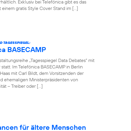
hältlich. Exklusiv bei Telefónica gibt es das
einem gratis Style Cover Stand im […]
D TAGESSPIEGEL:
ónica BASECAMP
nstaltungsreihe „Tagesspiegel Data Debates“ mit
r statt. Im Telefónica BASECAMP in Berlin
Haas mit Carl Bildt, dem Vorsitzenden der
d ehemaligen Ministerpräsidenten von
ät – Treiber oder […]
hancen für ältere Menschen