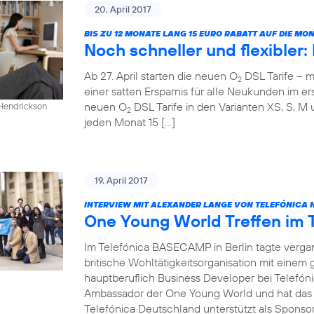
20. April 2017
BIS ZU 12 MONATE LANG 15 EURO RABATT AUF DIE M
Noch schneller und flexibler
Ab 27. April starten die neuen O
DSL Tarife – m
2
einer satten Ersparnis für alle Neukunden im ers
neuen O
DSL Tarife in den Varianten XS, S, M 
 Hendrickson
2
jeden Monat 15 […]
19. April 2017
INTERVIEW MIT ALEXANDER LANGE VON TELEFÓNICA 
One Young World Treffen im
Im Telefónica BASECAMP in Berlin tagte verg
britische Wohltätigkeitsorganisation mit einem
hauptberuflich Business Developer bei Telefóni
Ambassador der One Young World und hat das T
Telefónica Deutschland unterstützt als Sponsor 