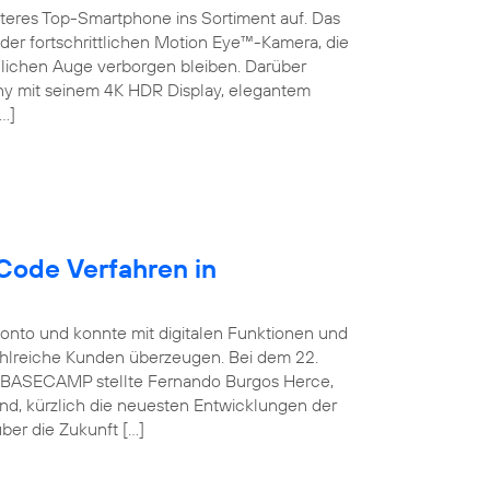
teres Top-Smartphone ins Sortiment auf. Das
der fortschrittlichen Motion Eye™-Kamera, die
chen Auge verborgen bleiben. Darüber
ny mit seinem 4K HDR Display, elegantem
…]
Code Verfahren in
konto und konnte mit digitalen Funktionen und
ahlreiche Kunden überzeugen. Bei dem 22.
ca BASECAMP stellte Fernando Burgos Herce,
and, kürzlich die neuesten Entwicklungen der
ber die Zukunft […]