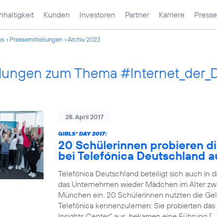
haltigkeit
Kunden
Investoren
Partner
Karriere
Presse
ws
Pressemitteilungen
Archiv 2023
ilungen zum Thema #Internet_der_
28. April 2017
GIRLS‘ DAY 2017:
20 Schülerinnen probieren di
bei Telefónica Deutschland a
Telefónica Deutschland beteiligt sich auch in 
das Unternehmen wieder Mädchen im Alter zwi
München ein. 20 Schülerinnen nutzten die Gele
Telefónica kennenzulernen: Sie probierten das
Insights Center“ aus, bekamen eine Führung […