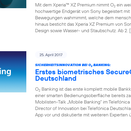
Mit dem Xperia™ XZ Premium nimmt O
ein wei
2
hochwertige Endgerät von Sony begeistert mit 
Bewegungen wahrnimmt, welche dem menschli
hinaus besticht das Xperia XZ Premium von So
Design sowie Wasser- und Staubschutz. Ab 2. [
25. April 2017
SICHERHEITSINNOVATION BEI O
BANKING:
2
Erstes biometrisches Secure
Deutschland
O
Banking ist das erste komplett mobile Bank
2
einer smarten Bedienungsoberfläche bereits z
Mobilisten-Talk „Mobile Banking“ im Telefóni
Director of Innovation bei Telefónica Deutschl
App vor und diskutierte mit weiteren Experten ü