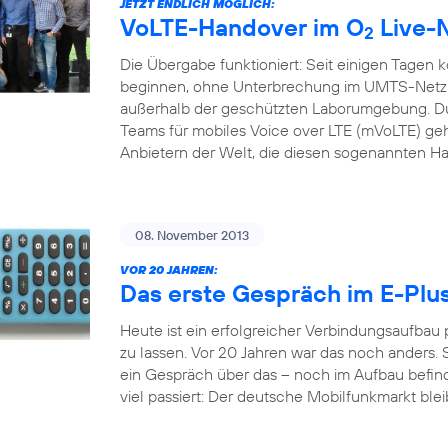
JETZT ENDLICH MÖGLICH:
VoLTE-Handover im O
Live-
2
Die Übergabe funktioniert: Seit einigen Tagen 
beginnen, ohne Unterbrechung im UMTS-Netz f
außerhalb der geschützten Laborumgebung. Du
Teams für mobiles Voice over LTE (mVoLTE) geh
Anbietern der Welt, die diesen sogenannten H
08. November 2013
VOR 20 JAHREN:
Das erste Gespräch im E-Plu
Heute ist ein erfolgreicher Verbindungsaufbau
zu lassen. Vor 20 Jahren war das noch anders. S
ein Gespräch über das – noch im Aufbau befindl
viel passiert: Der deutsche Mobilfunkmarkt bleib