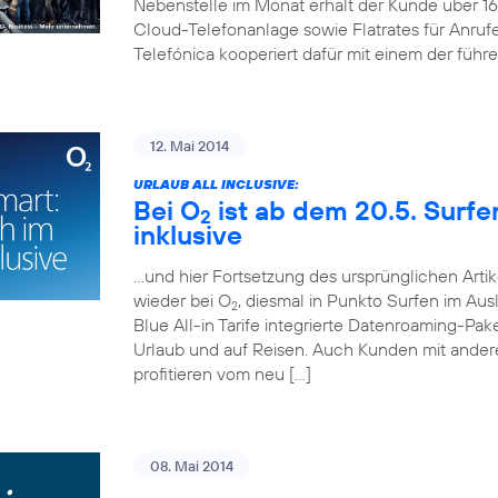
Nebenstelle im Monat erhält der Kunde über 
Cloud-Telefonanlage sowie Flatrates für Anruf
Telefónica kooperiert dafür mit einem der führ
12. Mai 2014
URLAUB ALL INCLUSIVE:
Bei O
ist ab dem 20.5. Surf
2
inklusive
…und hier Fortsetzung des ursprünglichen Artik
wieder bei O
, diesmal in Punkto Surfen im Aus
2
Blue All-in Tarife integrierte Datenroaming-Pa
Urlaub und auf Reisen. Auch Kunden mit andere
profitieren vom neu […]
08. Mai 2014