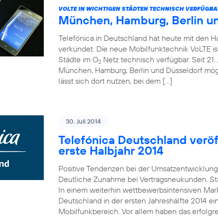
VOLTE IN WICHTIGEN STÄDTEN TECHNISCH VERFÜGBA
München, Hamburg, Berlin u
Telefónica in Deutschland hat heute mit den 
verkündet: Die neue Mobilfunktechnik VoLTE is
Städte im O
Netz technisch verfügbar. Seit 21. 
2
München, Hamburg, Berlin und Düsseldorf mö
lässt sich dort nutzen, bei dem […]
30. Juli 2014
Telefónica Deutschland veröff
erste Halbjahr 2014
Positive Tendenzen bei der Umsatzentwicklung
Deutliche Zunahme bei Vertragsneukunden. St
In einem weiterhin wettbewerbsintensiven Mark
Deutschland in der ersten Jahreshälfte 2014 e
Mobilfunkbereich. Vor allem haben das erfolgr