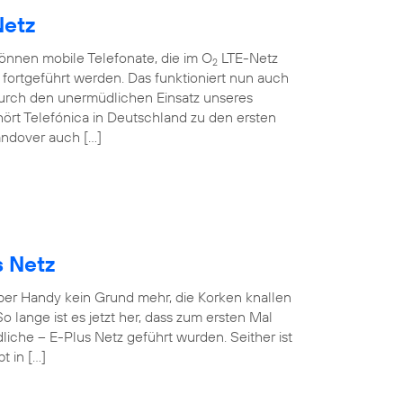
Netz
können mobile Telefonate, die im O
LTE-Netz
2
ortgeführt werden. Das funktioniert nun auch
rch den unermüdlichen Einsatz unseres
ört Telefónica in Deutschland zu den ersten
andover auch […]
s Netz
 per Handy kein Grund mehr, die Korken knallen
o lange ist es jetzt her, dass zum ersten Mal
iche – E-Plus Netz geführt wurden. Seither ist
t in […]