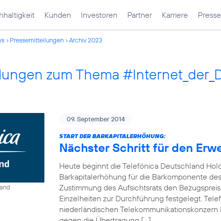
haltigkeit
Kunden
Investoren
Partner
Karriere
Presse
ws
Pressemitteilungen
Archiv 2023
ilungen zum Thema #Internet_der_
09. September 2014
START DER BARKAPITALERHÖHUNG:
Nächster Schritt für den Erw
Heute beginnt die Telefónica Deutschland Hol
Barkapitalerhöhung für die Barkomponente des 
Zustimmung des Aufsichtsrats den Bezugspreis
land
Einzelheiten zur Durchführung festgelegt. Tel
niederländischen Telekommunikationskonzern 
gegen die Übertragung […]