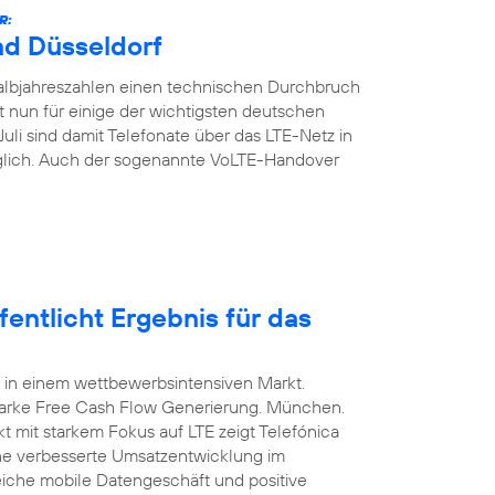
R:
nd Düsseldorf
Halbjahreszahlen einen technischen Durchbruch
t nun für einige der wichtigsten deutschen
Juli sind damit Telefonate über das LTE-Netz in
glich. Auch der sogenannte VoLTE-Handover
entlicht Ergebnis für das
 in einem wettbewerbsintensiven Markt.
arke Free Cash Flow Generierung. München.
t mit starkem Fokus auf LTE zeigt Telefónica
ine verbesserte Umsatzentwicklung im
eiche mobile Datengeschäft und positive