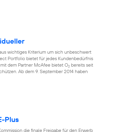
idueller
raus wichtiges Kriterium um sich unbeschwert
ect Portfolio bietet für jedes Kundenbedürfnis
mit dem Partner McAfee bietet O
bereits seit
2
 schützen. Ab dem 9. September 2014 haben
E-Plus
ommission die finale Freigabe für den Erwerb