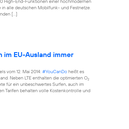
160 High-End-Funktionen einer hochmodernen
e in alle deutschen Mobilfunk- und Festnetze.
enden […]
en im EU-Ausland immer
els vom 12. Mai 2014:
#YouCanDo
heißt es
land. Neben LTE enthalten die optimierten O
2
kete für ein unbeschwertes Surfen, auch im
n Tarifen behalten volle Kostenkontrolle und