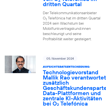
2
dritten Quartal
Der Telekommunikationsanbieter
O
Telefónica hat im dritten Quartal
2
2024 sein Wachstum bei
Mobilfunkvertragskund:innen
beschleunigt und seine
Profitabilität weiter gesteigert.
05. November 2024
AUFSICHTSRATSENTSCHEIDUNG:
Technologievorstand
Mallik Rao verantwortet
zusätzlich
Geschäftskundensparte
Data-Plattformen und
zentrale KI-Aktivitäten
bei O
Telefónica
2