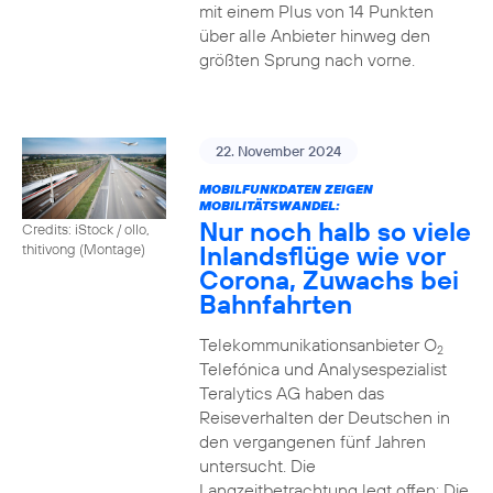
mit einem Plus von 14 Punkten
über alle Anbieter hinweg den
größten Sprung nach vorne.
22. November 2024
MOBILFUNKDATEN ZEIGEN
MOBILITÄTSWANDEL:
Nur noch halb so viele
Credits: iStock / ollo,
Inlandsflüge wie vor
thitivong (Montage)
Corona, Zuwachs bei
Bahnfahrten
Telekommunikationsanbieter O
2
Telefónica und Analysespezialist
Teralytics AG haben das
Reiseverhalten der Deutschen in
den vergangenen fünf Jahren
untersucht. Die
Langzeitbetrachtung legt offen: Die