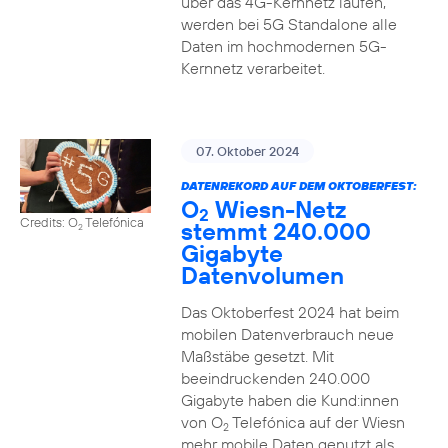
über das 4G-Kernnetz laufen,
werden bei 5G Standalone alle
Daten im hochmodernen 5G-
Kernnetz verarbeitet.
07. Oktober 2024
DATENREKORD AUF DEM OKTOBERFEST:
O
Wiesn-Netz
2
Credits: O
Telefónica
stemmt 240.000
2
Gigabyte
Datenvolumen
Das Oktoberfest 2024 hat beim
mobilen Datenverbrauch neue
Maßstäbe gesetzt. Mit
beeindruckenden 240.000
Gigabyte haben die Kund:innen
von O
Telefónica auf der Wiesn
2
mehr mobile Daten genutzt als