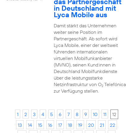
das Partnergeschäft
in Deutschland mit
Lyca Mobile aus
Damit stärkt das Unternehmen
weiter seine Position im
Partnergeschäft. Ab sofort wird
Lyca Mobile, einer der weltweit
führenden internationalen
virtuellen Mobilfunkanbieter
(MVNO), seinen Kund:innen in
Deutschland Mobilfunkdienste
über die leistungsstarke
Netzinfrastruktur von O
Telefónica
2
zur Verfügung stellen.
1
2
3
4
5
6
7
8
9
10
11
12
13
14
15
16
17
18
19
20
21
22