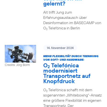
gelernt?
Alt trifft Jung zum
Erfahrungsaustausch über
Desinformation im BASECAMP von
O
Telefónica in Berlin
2
14. November 2024
MEHR FLEXIBILITÄT DURCH TRENNUNG
VON SOFT- UND HARDWARE:
O
Telefónica
Credits: Jörg Borm
2
modernisiert
Transportnetz auf
Knopfdruck
O
Telefónica schafft mit dem
2
sogenannten „Whiteboxing“-Ansatz
eine größere Flexibilität im eigenen
Transportnetz. Der