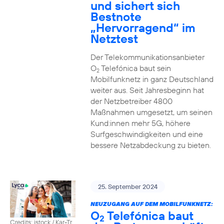
und sichert sich
Bestnote
„Hervorragend“ im
Netztest
Der Telekommunikationsanbieter
O
Telefónica baut sein
2
Mobilfunknetz in ganz Deutschland
weiter aus. Seit Jahresbeginn hat
der Netzbetreiber 4800
Maßnahmen umgesetzt, um seinen
Kund:innen mehr 5G, höhere
Surfgeschwindigkeiten und eine
bessere Netzabdeckung zu bieten.
25. September 2024
NEUZUGANG AUF DEM MOBILFUNKNETZ:
O
Telefónica baut
2
Credits: istock / Kar-Tr