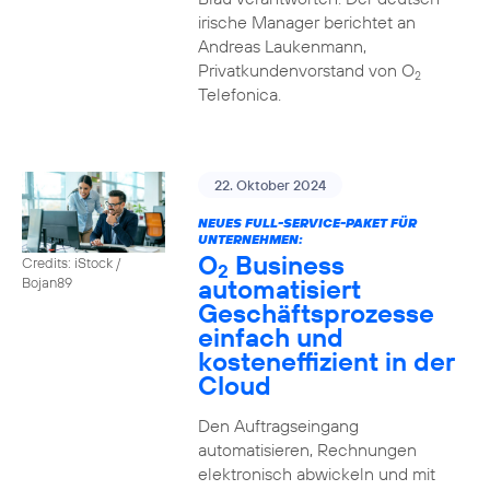
irische Manager berichtet an
Andreas Laukenmann,
Privatkundenvorstand von O
2
Telefonica.
22. Oktober 2024
NEUES FULL-SERVICE-PAKET FÜR
UNTERNEHMEN:
O
Business
Credits: iStock /
2
automatisiert
Bojan89
Geschäftsprozesse
einfach und
kosteneffizient in der
Cloud
Den Auftragseingang
automatisieren, Rechnungen
elektronisch abwickeln und mit