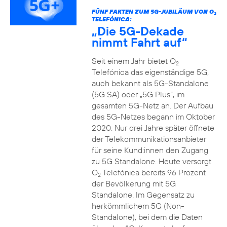
FÜNF FAKTEN ZUM 5G-JUBILÄUM VON O
2
TELEFÓNICA:
„Die 5G-Dekade
nimmt Fahrt auf“
Seit einem Jahr bietet O
2
Telefónica das eigenständige 5G,
auch bekannt als 5G-Standalone
(5G SA) oder „5G Plus“, im
gesamten 5G-Netz an. Der Aufbau
des 5G-Netzes begann im Oktober
2020. Nur drei Jahre später öffnete
der Telekommunikationsanbieter
für seine Kund:innen den Zugang
zu 5G Standalone. Heute versorgt
O
Telefónica bereits 96 Prozent
2
der Bevölkerung mit 5G
Standalone. Im Gegensatz zu
herkömmlichem 5G (Non-
Standalone), bei dem die Daten