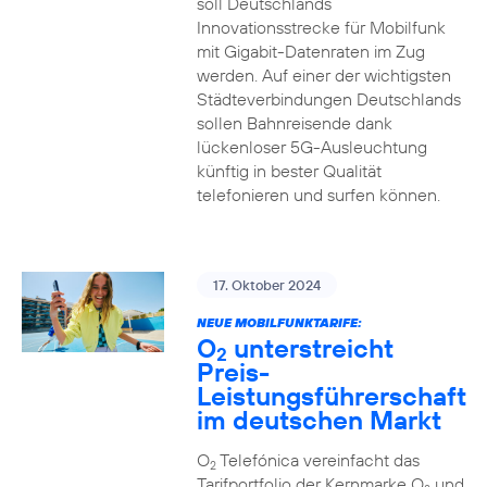
soll Deutschlands
Innovationsstrecke für Mobilfunk
mit Gigabit-Datenraten im Zug
werden. Auf einer der wichtigsten
Städteverbindungen Deutschlands
sollen Bahnreisende dank
lückenloser 5G-Ausleuchtung
künftig in bester Qualität
telefonieren und surfen können.
17. Oktober 2024
NEUE MOBILFUNKTARIFE:
O
unterstreicht
2
Preis-
Leistungsführerschaft
im deutschen Markt
O
Telefónica vereinfacht das
2
Tarifportfolio der Kernmarke O
und