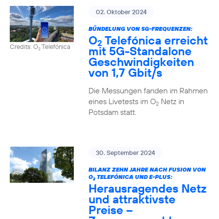
02. Oktober 2024
BÜNDELUNG VON 5G-FREQUENZEN:
O
Telefónica erreicht
2
Credits: O
Telefónica
mit 5G-Standalone
2
Geschwindigkeiten
von 1,7 Gbit/s
Die Messungen fanden im Rahmen
eines Livetests im O
Netz in
2
Potsdam statt.
30. September 2024
BILANZ ZEHN JAHRE NACH FUSION VON
O
TELEFÓNICA UND E-PLUS:
2
Herausragendes Netz
und attraktivste
Preise –