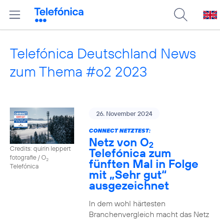
Telefónica Deutschland News
zum Thema #o2 2023
26. November 2024
CONNECT NETZTEST:
Netz von O
2
Credits: quirin leppert
Telefónica zum
fotografie / O
fünften Mal in Folge
2
Telefónica
mit „Sehr gut“
ausgezeichnet
In dem wohl härtesten
Branchenvergleich macht das Netz