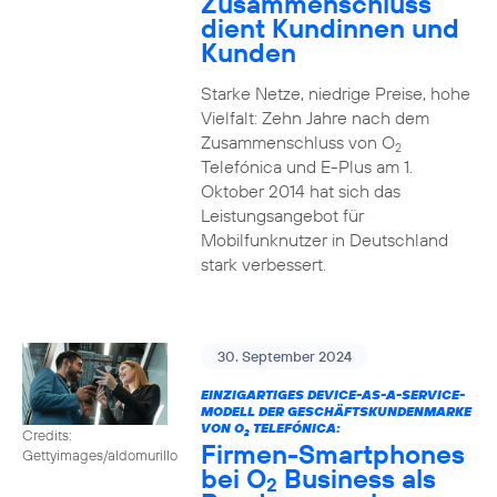
Zusammenschluss
dient Kundinnen und
Kunden
Starke Netze, niedrige Preise, hohe
Vielfalt: Zehn Jahre nach dem
Zusammenschluss von O
2
Telefónica und E-Plus am 1.
Oktober 2014 hat sich das
Leistungsangebot für
Mobilfunknutzer in Deutschland
stark verbessert.
30. September 2024
EINZIGARTIGES DEVICE-AS-A-SERVICE-
MODELL DER GESCHÄFTSKUNDENMARKE
VON O
TELEFÓNICA:
Credits:
2
Firmen-Smartphones
Gettyimages/aldomurillo
bei O
Business als
2