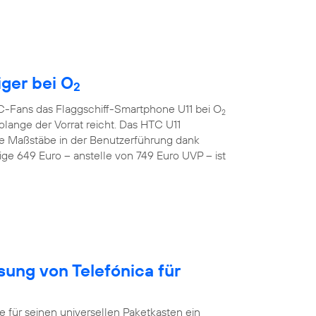
iger bei O
2
TC-Fans das Flaggschiff-Smartphone U11 bei O
2
lange der Vorrat reicht. Das HTC U11
e Maßstäbe in der Benutzerführung dank
ge 649 Euro – anstelle von 749 Euro UVP – ist
sung von Telefónica für
ür seinen universellen Paketkasten ein