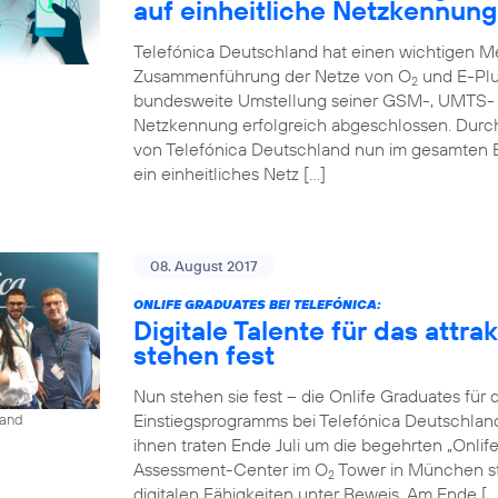
auf einheitliche Netzkennung
Telefónica Deutschland hat einen wichtigen Me
Zusammenführung der Netze von O
und E-Plu
2
bundesweite Umstellung seiner GSM-, UMTS- u
Netzkennung erfolgreich abgeschlossen. Durc
von Telefónica Deutschland nun im gesamten 
ein einheitliches Netz […]
08. August 2017
ONLIFE GRADUATES BEI TELEFÓNICA:
Digitale Talente für das attr
stehen fest
Nun stehen sie fest – die Onlife Graduates für 
Einstiegsprogramms bei Telefónica Deutschlan
land
ihnen traten Ende Juli um die begehrten „Onli
Assessment-Center im O
Tower in München st
2
digitalen Fähigkeiten unter Beweis. Am Ende […