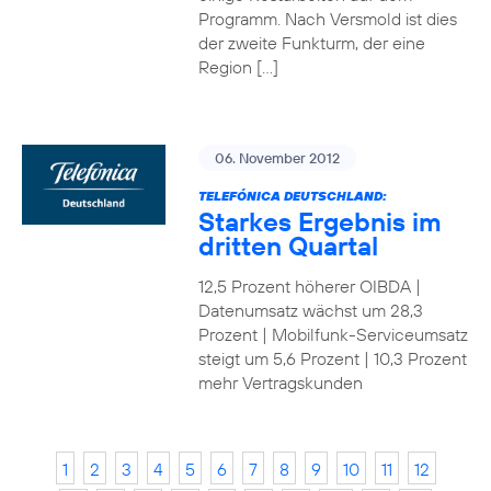
Programm. Nach Versmold ist dies
der zweite Funkturm, der eine
Region […]
06. November 2012
TELEFÓNICA DEUTSCHLAND:
Starkes Ergebnis im
dritten Quartal
12,5 Prozent höherer OIBDA |
Datenumsatz wächst um 28,3
Prozent | Mobilfunk-Serviceumsatz
steigt um 5,6 Prozent | 10,3 Prozent
mehr Vertragskunden
1
2
3
4
5
6
7
8
9
10
11
12