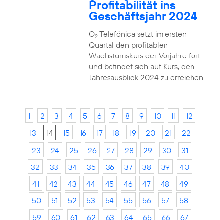
Profitabilität ins
Geschäftsjahr 2024
O
Telefónica setzt im ersten
2
Quartal den profitablen
Wachstumskurs der Vorjahre fort
und befindet sich auf Kurs, den
Jahresausblick 2024 zu erreichen
1
2
3
4
5
6
7
8
9
10
11
12
13
14
15
16
17
18
19
20
21
22
23
24
25
26
27
28
29
30
31
32
33
34
35
36
37
38
39
40
41
42
43
44
45
46
47
48
49
50
51
52
53
54
55
56
57
58
59
60
61
62
63
64
65
66
67