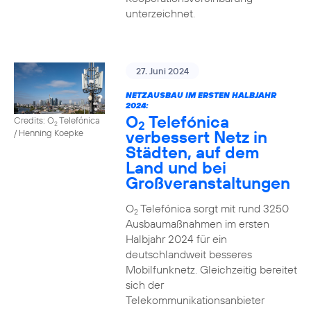
unterzeichnet.
27. Juni 2024
NETZAUSBAU IM ERSTEN HALBJAHR
2024:
O
Telefónica
Credits: O
Telefónica
2
2
verbessert Netz in
/ Henning Koepke
Städten, auf dem
Land und bei
Großveranstaltungen
O
Telefónica sorgt mit rund 3250
2
Ausbaumaßnahmen im ersten
Halbjahr 2024 für ein
deutschlandweit besseres
Mobilfunknetz. Gleichzeitig bereitet
sich der
Telekommunikationsanbieter