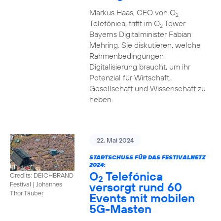
Markus Haas, CEO von O
2
Telefónica, trifft im O
Tower
2
Bayerns Digitalminister Fabian
Mehring. Sie diskutieren, welche
Rahmenbedingungen
Digitalisierung braucht, um ihr
Potenzial für Wirtschaft,
Gesellschaft und Wissenschaft zu
heben.
22. Mai 2024
STARTSCHUSS FÜR DAS FESTIVALNETZ
2024:
O
Telefónica
Credits: DEICHBRAND
2
versorgt rund 60
Festival | Johannes
Thor Täuber
Events mit mobilen
5G-Masten