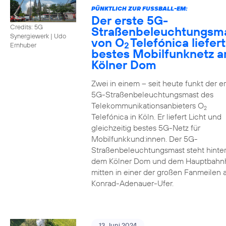
PÜNKTLICH ZUR FUSSBALL-EM:
Der erste 5G-
Credits: 5G
Straßenbeleuchtungsm
Synergiewerk | Udo
von O
Telefónica liefert
2
Ernhuber
bestes Mobilfunknetz 
Kölner Dom
Zwei in einem – seit heute funkt der er
5G-Straßenbeleuchtungsmast des
Telekommunikationsanbieters O
2
Telefónica in Köln. Er liefert Licht und
gleichzeitig bestes 5G-Netz für
Mobilfunkkund:innen. Der 5G-
Straßenbeleuchtungsmast steht hinte
dem Kölner Dom und dem Hauptbahn
mitten in einer der großen Fanmeilen
Konrad-Adenauer-Ufer.
13. Juni 2024