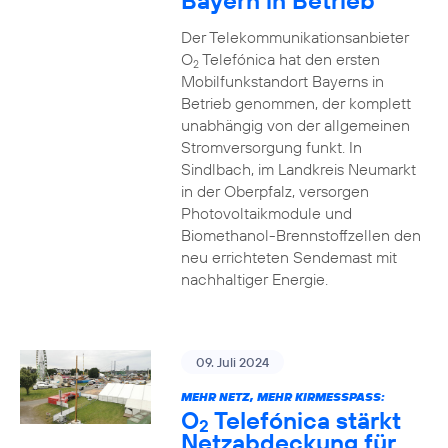
Bayern in Betrieb
Der Telekommunikationsanbieter
O
Telefónica hat den ersten
2
Mobilfunkstandort Bayerns in
Betrieb genommen, der komplett
unabhängig von der allgemeinen
Stromversorgung funkt. In
Sindlbach, im Landkreis Neumarkt
in der Oberpfalz, versorgen
Photovoltaikmodule und
Biomethanol-Brennstoffzellen den
neu errichteten Sendemast mit
nachhaltiger Energie.
09. Juli 2024
MEHR NETZ, MEHR KIRMESSPASS:
O
Telefónica stärkt
2
Netzabdeckung für