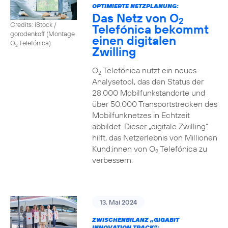
OPTIMIERTE NETZPLANUNG:
Das Netz von O
2
Credits: iStock /
Telefónica bekommt
gorodenkoff (Montage
einen digitalen
O
Telefónica)
2
Zwilling
O
Telefónica nutzt ein neues
2
Analysetool, das den Status der
28.000 Mobilfunkstandorte und
über 50.000 Transportstrecken des
Mobilfunknetzes in Echtzeit
abbildet. Dieser „digitale Zwilling“
hilft, das Netzerlebnis von Millionen
Kund:innen von O
Telefónica zu
2
verbessern.
13. Mai 2024
ZWISCHENBILANZ „GIGABIT
INNOVATION TRACK“: