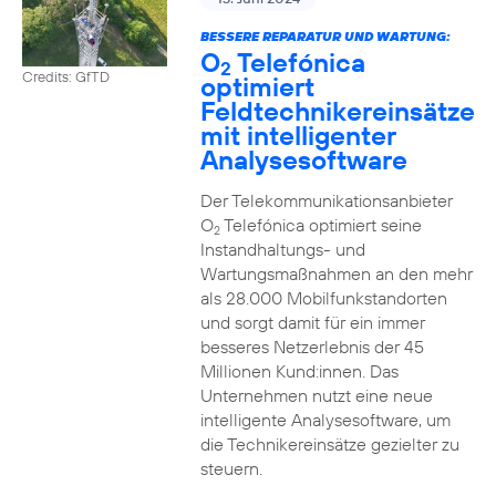
BESSERE REPARATUR UND WARTUNG:
O
Telefónica
2
Credits: GfTD
optimiert
Feldtechnikereinsätze
mit intelligenter
Analysesoftware
Der Telekommunikationsanbieter
O
Telefónica optimiert seine
2
Instandhaltungs- und
Wartungsmaßnahmen an den mehr
als 28.000 Mobilfunkstandorten
und sorgt damit für ein immer
besseres Netzerlebnis der 45
Millionen Kund:innen. Das
Unternehmen nutzt eine neue
intelligente Analysesoftware, um
die Technikereinsätze gezielter zu
steuern.