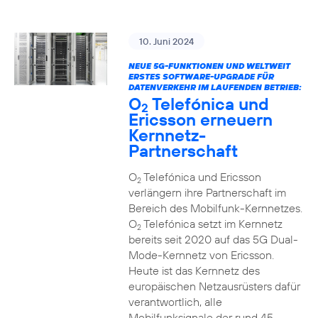
10. Juni 2024
NEUE 5G-FUNKTIONEN UND WELTWEIT
ERSTES SOFTWARE-UPGRADE FÜR
DATENVERKEHR IM LAUFENDEN BETRIEB:
O
Telefónica und
2
Ericsson erneuern
Kernnetz-
Partnerschaft
O
Telefónica und Ericsson
2
verlängern ihre Partnerschaft im
Bereich des Mobilfunk-Kernnetzes.
O
Telefónica setzt im Kernnetz
2
bereits seit 2020 auf das 5G Dual-
Mode-Kernnetz von Ericsson.
Heute ist das Kernnetz des
europäischen Netzausrüsters dafür
verantwortlich, alle
Mobilfunksignale der rund 45