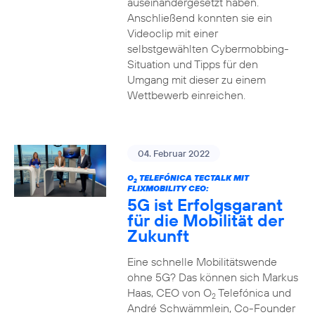
auseinandergesetzt haben.
Anschließend konnten sie ein
Videoclip mit einer
selbstgewählten Cybermobbing-
Situation und Tipps für den
Umgang mit dieser zu einem
Wettbewerb einreichen.
04. Februar 2022
O
TELEFÓNICA TECTALK MIT
2
FLIXMOBILITY CEO:
5G ist Erfolgsgarant
für die Mobilität der
Zukunft
Eine schnelle Mobilitätswende
ohne 5G? Das können sich Markus
Haas, CEO von O
Telefónica und
2
André Schwämmlein, Co-Founder