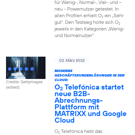
für Wenig-, Normal-, Viel- und –
neu - Powernutzer getestet. In
allen Profilen erhielt O
ein „Sehr
2
gut“. Den Testsieg holte sich O
2
jeweils in den Kategorien „Wenig-
und Normalnutzer“.
02. März 2022
MODERNE
GESCHÄFTSKUNDENLÖSUNGEN IN DER
CLOUD:
Credits: Gettyimages
O
Telefónica startet
(edited)
2
neue B2B-
Abrechnungs-
Plattform mit
MATRIXX und Google
Cloud
O
Telefónica hebt das
2