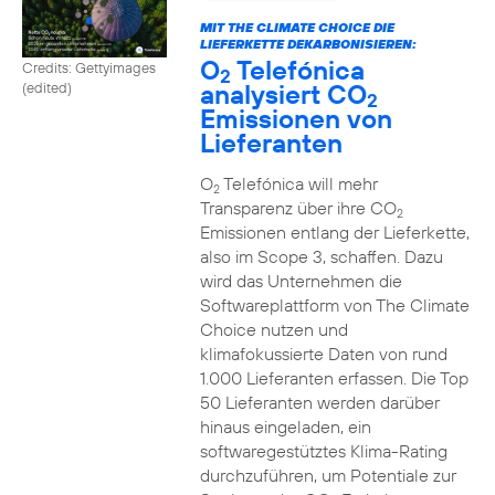
MIT THE CLIMATE CHOICE DIE
LIEFERKETTE DEKARBONISIEREN:
O
Telefónica
Credits: Gettyimages
2
analysiert CO
(edited)
2
Emissionen von
Lieferanten
O
Telefónica will mehr
2
Transparenz über ihre CO
2
Emissionen entlang der Lieferkette,
also im Scope 3, schaffen. Dazu
wird das Unternehmen die
Softwareplattform von The Climate
Choice nutzen und
klimafokussierte Daten von rund
1.000 Lieferanten erfassen. Die Top
50 Lieferanten werden darüber
hinaus eingeladen, ein
softwaregestütztes Klima-Rating
durchzuführen, um Potentiale zur