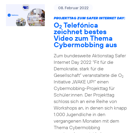
08. Februar 2022
PROJEKTTAG ZUM SAFER INTERNET DAY:
O
Telefónica
2
zeichnet bestes
Video zum Thema
Cybermobbing aus
Zum bundesweite Aktionstag Safer
Internet Day 2022 “Fit für die
Demokratie, stark für die
Gesellschaft” veranstaltete die O
2
Initiative „WAKE UP!“ einen
Cybermobbing-Projekttag für
Schüler:innen. Der Projekttag
schloss sich an eine Reihe von
Workshops an, in denen sich knapp
1.000 Jugendliche in den
vergangenen Monaten mit dem
Thema Cybermobbing