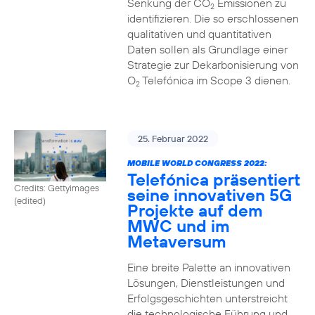
Senkung der CO
Emissionen zu
2
identifizieren. Die so erschlossenen
qualitativen und quantitativen
Daten sollen als Grundlage einer
Strategie zur Dekarbonisierung von
O
Telefónica im Scope 3 dienen.
2
25. Februar 2022
MOBILE WORLD CONGRESS 2022:
Telefónica präsentiert
Credits: Gettyimages
seine innovativen 5G
(edited)
Projekte auf dem
MWC und im
Metaversum
Eine breite Palette an innovativen
Lösungen, Dienstleistungen und
Erfolgsgeschichten unterstreicht
die technologische Führung und