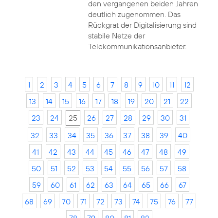
den vergangenen beiden Jahren
deutlich zugenommen. Das
Rückgrat der Digitalisierung sind
stabile Netze der
Telekommunikationsanbieter.
1
2
3
4
5
6
7
8
9
10
11
12
13
14
15
16
17
18
19
20
21
22
23
24
25
26
27
28
29
30
31
32
33
34
35
36
37
38
39
40
41
42
43
44
45
46
47
48
49
50
51
52
53
54
55
56
57
58
59
60
61
62
63
64
65
66
67
68
69
70
71
72
73
74
75
76
77