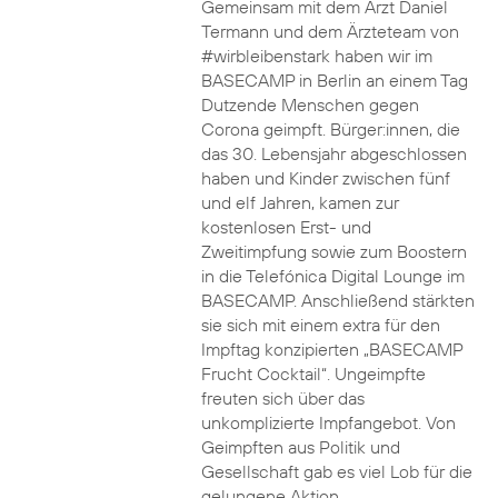
Gemeinsam mit dem Arzt Daniel
Termann und dem Ärzteteam von
#wirbleibenstark haben wir im
BASECAMP in Berlin an einem Tag
Dutzende Menschen gegen
Corona geimpft. Bürger:innen, die
das 30. Lebensjahr abgeschlossen
haben und Kinder zwischen fünf
und elf Jahren, kamen zur
kostenlosen Erst- und
Zweitimpfung sowie zum Boostern
in die Telefónica Digital Lounge im
BASECAMP. Anschließend stärkten
sie sich mit einem extra für den
Impftag konzipierten „BASECAMP
Frucht Cocktail“. Ungeimpfte
freuten sich über das
unkomplizierte Impfangebot. Von
Geimpften aus Politik und
Gesellschaft gab es viel Lob für die
gelungene Aktion.