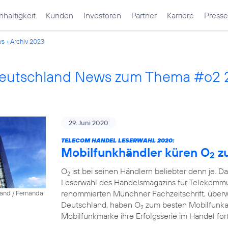
haltigkeit
Kunden
Investoren
Partner
Karriere
Presse
ws
Archiv 2023
Deutschland News zum Thema #o2
29. Juni 2020
TELECOM HANDEL LESERWAHL 2020:
Mobilfunkhändler küren O
z
2
O
ist bei seinen Händlern beliebter denn je. D
2
Leserwahl des Handelsmagazins für Telekommun
renommierten Münchner Fachzeitschrift, über
land / Fernanda
Deutschland, haben O
zum besten Mobilfunkanb
2
Mobilfunkmarke ihre Erfolgsserie im Handel fort