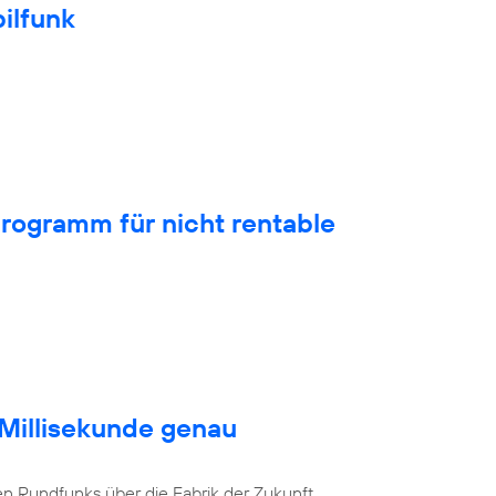
ilfunk
rogramm für nicht rentable
 Millisekunde genau
en Rundfunks über die Fabrik der Zukunft