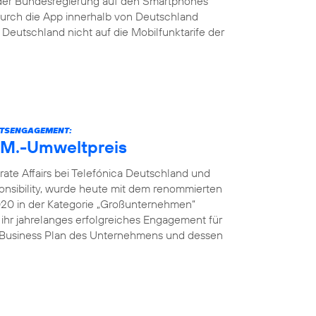
der Bundesregierung auf den Smartphones
s durch die App innerhalb von Deutschland
eutschland nicht auf die Mobilfunktarife der
ITSENGAGEMENT:
U.M.-Umweltpreis
rate Affairs bei Telefónica Deutschland und
onsibility, wurde heute mit dem renommierten
2020 in der Kategorie „Großunternehmen“
 ihr jahrelanges erfolgreiches Engagement für
e Business Plan des Unternehmens und dessen