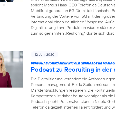
spricht Markus Haas, CEO Telefónica Deutsch
land
Mobilfunkgeneration 5G für mittelständische B
Verbindung der Vorteile von 5G mit dem groß
international einen deutlichen Vorsprung. Auße
Digitalisierung kann Produktion wieder stärke
zum so genannten „Reshoring“ dürfte sich dur
12. Juni 2020
PERSONALVORSTÄNDIN NICOLE GERHARDT IM MANAG
Podcast zu Recruiting in der 
Die Digitalisierung verändert die Anforderung
Personalmanagement. Beide Seiten müssen imme
Marktentwicklungen reagieren. Die kontinuierl
Kompetenzen ist daher heute wichtiger als ein
Podcast spricht Personalvorständin Nicole Gerh
Telefónica gezielt internes Talent fördert und w