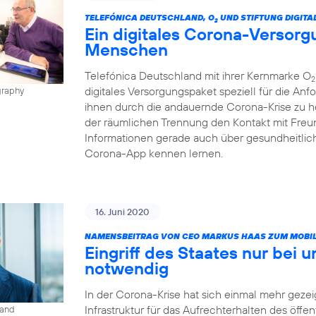
TELEFÓNICA DEUTSCHLAND, O
UND STIFTUNG DIGITA
2
Ein digitales Corona-Versorg
Menschen
Telefónica Deutschland mit ihrer Kernmarke O
2
digitales Versorgungspaket speziell für die A
graphy
ihnen durch die andauernde Corona-Krise zu h
der räumlichen Trennung den Kontakt mit Freun
Informationen gerade auch über gesundheitlic
Corona-App kennen lernen.
16. Juni 2020
NAMENSBEITRAG VON CEO MARKUS HAAS ZUM MOBIL
Eingriff des Staates nur bei 
notwendig
In der Corona-Krise hat sich einmal mehr gezeig
Infrastruktur für das Aufrechterhalten des öffe
land