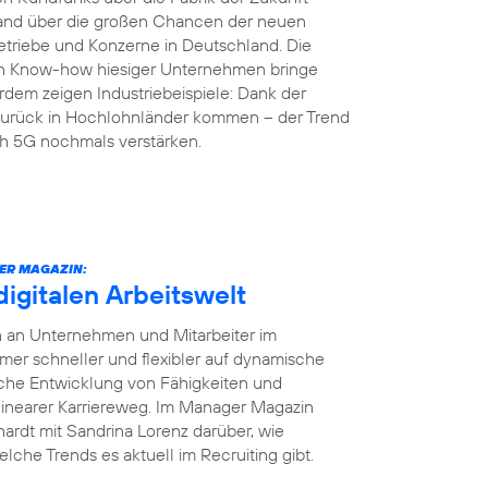
land über die großen Chancen der neuen
etriebe und Konzerne in Deutschland. Die
en Know-how hiesiger Unternehmen bringe
rdem zeigen Industriebeispiele: Dank der
r zurück in Hochlohnländer kommen – der Trend
ch 5G nochmals verstärken.
ER MAGAZIN:
digitalen Arbeitswelt
en an Unternehmen und Mitarbeiter im
r schneller und flexibler auf dynamische
iche Entwicklung von Fähigkeiten und
 linearer Karriereweg. Im Manager Magazin
ardt mit Sandrina Lorenz darüber, wie
elche Trends es aktuell im Recruiting gibt.