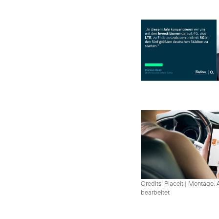
Credits: Placeit
|
Montage, A
bearbeitet