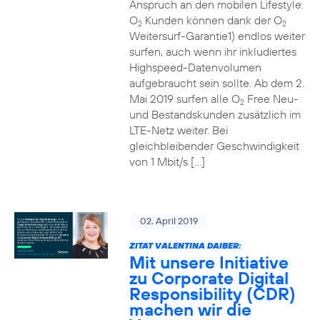
Anspruch an den mobilen Lifestyle.
O
Kunden können dank der O
2
2
Weitersurf-Garantie1) endlos weiter
surfen, auch wenn ihr inkludiertes
Highspeed-Datenvolumen
aufgebraucht sein sollte. Ab dem 2.
Mai 2019 surfen alle O
Free Neu-
2
und Bestandskunden zusätzlich im
LTE-Netz weiter. Bei
gleichbleibender Geschwindigkeit
von 1 Mbit/s […]
02. April 2019
ZITAT VALENTINA DAIBER:
Mit unsere Initiative
zu Corporate Digital
Responsibility (CDR)
machen wir die