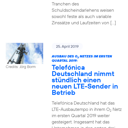
Tranchen des
Schuldscheindarlehens weisen
sowohl feste als auch variable
Zinssätze und Laufzeiten von […]
25. April 2019
AUSBAU DES O
NETZES IM ERSTEN
2
QUARTAL 2019:
Telefónica
Credits: Jörg Borm
Deutschland nimmt
stündlich einen
neuen LTE-Sender in
Betrieb
Telefónica Deutschland hat das
LTE-Ausbautempo in ihrem O
Netz
2
im ersten Quartal 2019 weiter
gesteigert. Insgesamt hat das