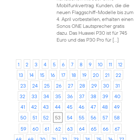
Mobilfunkvertrag. Kunden, die die
neuen Flaggschiff-Modelle bis zum
4. April vorbestellen, erhalten einen
Sonos ONE Lautsprecher gratis
dazu. Das Huawei P30 ist für 745
Euro und das P30 Pro für […]
1
2
3
4
5
6
7
8
9
10
11
12
13
14
15
16
17
18
19
20
21
22
23
24
25
26
27
28
29
30
31
32
33
34
35
36
37
38
39
40
41
42
43
44
45
46
47
48
49
50
51
52
53
54
55
56
57
58
59
60
61
62
63
64
65
66
67
68
69
70
71
72
73
74
75
76
77