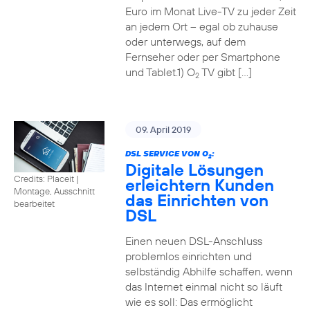
Euro im Monat Live-TV zu jeder Zeit
an jedem Ort – egal ob zuhause
oder unterwegs, auf dem
Fernseher oder per Smartphone
und Tablet.1) O
TV gibt […]
2
09. April 2019
DSL SERVICE VON O
:
2
Digitale Lösungen
Credits: Placeit
|
erleichtern Kunden
Montage, Ausschnitt
das Einrichten von
bearbeitet
DSL
Einen neuen DSL-Anschluss
problemlos einrichten und
selbständig Abhilfe schaffen, wenn
das Internet einmal nicht so läuft
wie es soll: Das ermöglicht