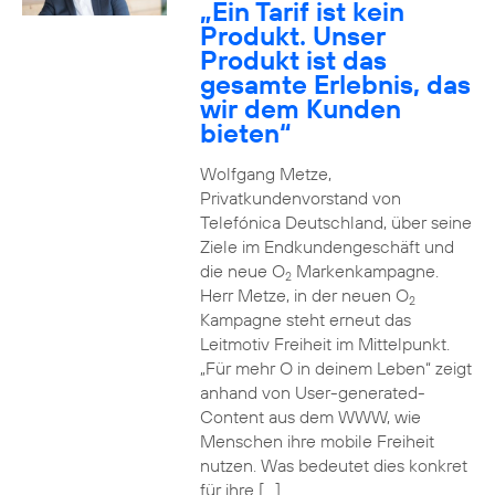
„Ein Tarif ist kein
Produkt. Unser
Produkt ist das
gesamte Erlebnis, das
wir dem Kunden
bieten“
Wolfgang Metze,
Privatkundenvorstand von
Telefónica Deutschland, über seine
Ziele im Endkundengeschäft und
die neue O
Markenkampagne.
2
Herr Metze, in der neuen O
2
Kampagne steht erneut das
Leitmotiv Freiheit im Mittelpunkt.
„Für mehr O in deinem Leben“ zeigt
anhand von User-generated-
Content aus dem WWW, wie
Menschen ihre mobile Freiheit
nutzen. Was bedeutet dies konkret
für ihre […]