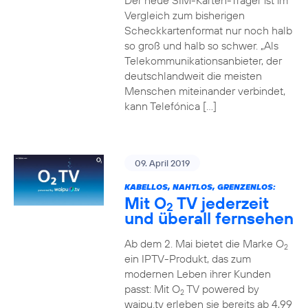
Der neue SIM-Karten-Träger ist im
Vergleich zum bisherigen
Scheckkartenformat nur noch halb
so groß und halb so schwer. „Als
Telekommunikationsanbieter, der
deutschlandweit die meisten
Menschen miteinander verbindet,
kann Telefónica […]
09. April 2019
KABELLOS, NAHTLOS, GRENZENLOS:
Mit O
TV jederzeit
2
und überall fernsehen
Ab dem 2. Mai bietet die Marke O
2
ein IPTV-Produkt, das zum
modernen Leben ihrer Kunden
passt: Mit O
TV powered by
2
waipu.tv erleben sie bereits ab 4,99