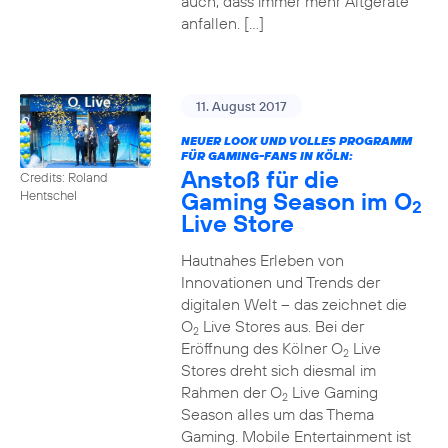
auch, dass immer mehr Altgeräte
anfallen. […]
11. August 2017
NEUER LOOK UND VOLLES PROGRAMM
FÜR GAMING-FANS IN KÖLN:
Anstoß für die
Credits: Roland
Gaming Season im O
Hentschel
2
Live Store
Hautnahes Erleben von
Innovationen und Trends der
digitalen Welt – das zeichnet die
O
Live Stores aus. Bei der
2
Eröffnung des Kölner O
Live
2
Stores dreht sich diesmal im
Rahmen der O
Live Gaming
2
Season alles um das Thema
Gaming. Mobile Entertainment ist