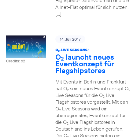
Highspeed-Datenvolumen und die
Allnet-Flat optimal für sich nutzen.
[…]
14. Juli 2017
O
LIVE SEASONS:
2
O
launcht neues
2
Credits: o2
Eventkonzept für
Flagshipstores
Mit Events in Berlin und Frankfurt
hat O
sein neues Eventkonzept O
2
2
Live Seasons für die O
Live
2
Flagshipstores vorgestellt. Mit den
O
Live Seasons wird ein
2
überregionales, Eventkonzept für
die O
Live Flagshipstores in
2
Deutschland ins Leben gerufen.
Die O
Live Seasons bieten ein