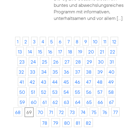
2
buntes und abwechslungsreiches
Programm mit informativen,
unterhaltsamen und vor allem […]
1
2
3
4
5
6
7
8
9
10
11
12
13
14
15
16
17
18
19
20
21
22
23
24
25
26
27
28
29
30
31
32
33
34
35
36
37
38
39
40
41
42
43
44
45
46
47
48
49
50
51
52
53
54
55
56
57
58
59
60
61
62
63
64
65
66
67
68
69
70
71
72
73
74
75
76
77
78
79
80
81
82