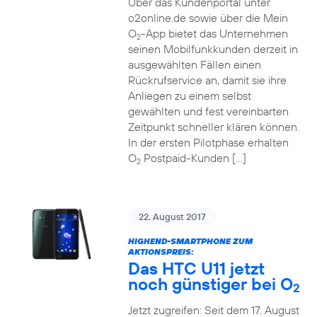
Über das Kundenportal unter
o2online.de sowie über die Mein
O
-App bietet das Unternehmen
2
seinen Mobilfunkkunden derzeit in
ausgewählten Fällen einen
Rückrufservice an, damit sie ihre
Anliegen zu einem selbst
gewählten und fest vereinbarten
Zeitpunkt schneller klären können.
In der ersten Pilotphase erhalten
O
Postpaid-Kunden […]
2
22. August 2017
HIGHEND-SMARTPHONE ZUM
AKTIONSPREIS:
Das HTC U11 jetzt
noch günstiger bei O
2
Jetzt zugreifen: Seit dem 17. August