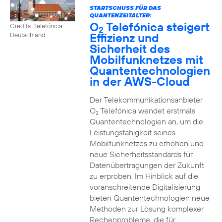
STARTSCHUSS FÜR DAS
QUANTENZEITALTER:
O
Telefónica steigert
Credits: Telefónica
2
Effizienz und
Deutschland
Sicherheit des
Mobilfunknetzes mit
Quantentechnologien
in der AWS-Cloud
Der Telekommunikationsanbieter
O
Telefónica wendet erstmals
2
Quantentechnologien an, um die
Leistungsfähigkeit seines
Mobilfunknetzes zu erhöhen und
neue Sicherheitsstandards für
Datenübertragungen der Zukunft
zu erproben. Im Hinblick auf die
voranschreitende Digitalisierung
bieten Quantentechnologien neue
Methoden zur Lösung komplexer
Rechenprobleme, die für