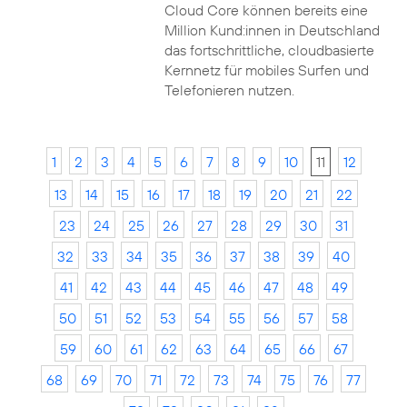
Cloud Core können bereits eine
Million Kund:innen in Deutschland
das fortschrittliche, cloudbasierte
Kernnetz für mobiles Surfen und
Telefonieren nutzen.
1
2
3
4
5
6
7
8
9
10
11
12
13
14
15
16
17
18
19
20
21
22
23
24
25
26
27
28
29
30
31
32
33
34
35
36
37
38
39
40
41
42
43
44
45
46
47
48
49
50
51
52
53
54
55
56
57
58
59
60
61
62
63
64
65
66
67
68
69
70
71
72
73
74
75
76
77