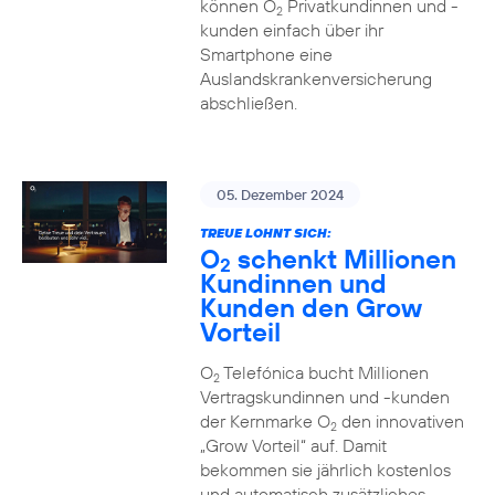
können O
Privatkundinnen und -
2
kunden einfach über ihr
Smartphone eine
Auslandskrankenversicherung
abschließen.
05. Dezember 2024
TREUE LOHNT SICH:
O
schenkt Millionen
2
Kundinnen und
Kunden den Grow
Vorteil
O
Telefónica bucht Millionen
2
Vertragskundinnen und -kunden
der Kernmarke O
den innovativen
2
„Grow Vorteil“ auf. Damit
bekommen sie jährlich kostenlos
und automatisch zusätzliches