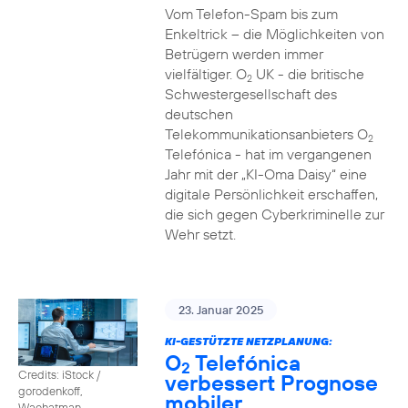
Vom Telefon-Spam bis zum
Enkeltrick – die Möglichkeiten von
Betrügern werden immer
vielfältiger. O
UK - die britische
2
Schwestergesellschaft des
deutschen
Telekommunikationsanbieters O
2
Telefónica - hat im vergangenen
Jahr mit der „KI-Oma Daisy“ eine
digitale Persönlichkeit erschaffen,
die sich gegen Cyberkriminelle zur
Wehr setzt.
23. Januar 2025
KI-GESTÜTZTE NETZPLANUNG:
O
Telefónica
2
Credits: iStock /
verbessert Prognose
gorodenkoff,
mobiler
Waehatman