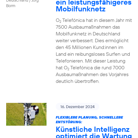
ein leistungsfähigeres
Borm
Mobilfunknetz
O
Telefónica hat in diesem Jahr mit
2
7500 Ausbaumaßnahmen das
Mobilfunknetz in Deutschland
weiter verbessert. Dies ermöglicht
den 45 Millionen Kund:innen im
Land ein reibungsloses Surfen und
Telefonieren. Mit dieser Leistung
hat O
Telefónica die rund 7000
2
Ausbaumaßnahmen des Vorjahres
deutlich übertroffen.
16. Dezember 2024
FLEXIBLERE PLANUNG, SCHNELLERE
ENTSTÖRUNG:
Künstliche Intelligenz
optimiert die Wartung