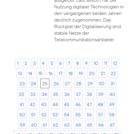
ausgelöst. Laut Bitkom hat die
Nutzung digitaler Technologien in
den vergangenen beiden Jahren
deutlich zugenommen. Das
Rückgrat der Digitalisierung sind
stabile Netze der
Telekommunikationsanbieter.
1
2
3
4
5
6
7
8
9
10
11
12
13
14
15
16
17
18
19
20
21
22
23
24
25
26
27
28
29
30
31
32
33
34
35
36
37
38
39
40
41
42
43
44
45
46
47
48
49
50
51
52
53
54
55
56
57
58
59
60
61
62
63
64
65
66
67