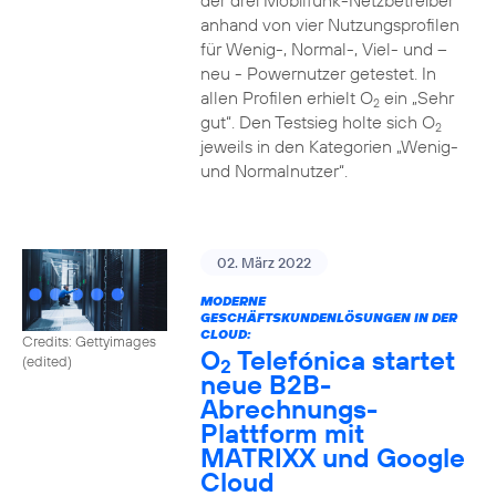
der drei Mobilfunk-Netzbetreiber
anhand von vier Nutzungsprofilen
für Wenig-, Normal-, Viel- und –
neu - Powernutzer getestet. In
allen Profilen erhielt O
ein „Sehr
2
gut“. Den Testsieg holte sich O
2
jeweils in den Kategorien „Wenig-
und Normalnutzer“.
02. März 2022
MODERNE
GESCHÄFTSKUNDENLÖSUNGEN IN DER
CLOUD:
Credits: Gettyimages
O
Telefónica startet
(edited)
2
neue B2B-
Abrechnungs-
Plattform mit
MATRIXX und Google
Cloud