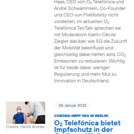
Haas, CEO von O
Telefónica und
2
André Schwämmlein, Co-Founder
und CEO von FlixMobility nicht
vorstellen. Im aktuellen O
2
Telefónica TecTalk sprechen sie
mit Moderatorin Katrin-Cécile
Ziegler darüber, wie 5G die Zukunft
der Mobilität beeinflusst und
gleichzeitig dabei helfen wird, CO
2
Emissionen zu reduzieren. Wichtig
ist für beide dabei: weniger
Regulierung und mehr Mut zu
Innovation in Deutschland.
28. Januar 2022
CORONA-IMPF-TAG IN BERLIN:
O
Telefónica bietet
2
Credits: Henrik Andree
Impfschutz in der