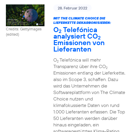
28. Februar 2022
MIT THE CLIMATE CHOICE DIE
LIEFERKETTE DEKARBONISIEREN:
O
Telefónica
Credits: Gettyimages
2
analysiert CO
(edited)
2
Emissionen von
Lieferanten
O
Telefónica will mehr
2
Transparenz über ihre CO
2
Emissionen entlang der Lieferkette,
also im Scope 3, schaffen. Dazu
wird das Unternehmen die
Softwareplattform von The Climate
Choice nutzen und
klimafokussierte Daten von rund
1.000 Lieferanten erfassen. Die Top
50 Lieferanten werden darüber
hinaus eingeladen, ein
softwaregestütztes Klima-Rating