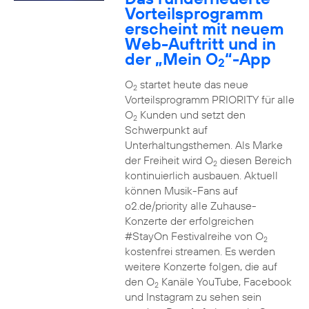
Vorteilsprogramm
erscheint mit neuem
Web-Auftritt und in
der „Mein O
“-App
2
O
startet heute das neue
2
Vorteilsprogramm PRIORITY für alle
O
Kunden und setzt den
2
Schwerpunkt auf
Unterhaltungsthemen. Als Marke
der Freiheit wird O
diesen Bereich
2
kontinuierlich ausbauen. Aktuell
können Musik-Fans auf
o2.de/priority alle Zuhause-
Konzerte der erfolgreichen
#StayOn Festivalreihe von O
2
kostenfrei streamen. Es werden
weitere Konzerte folgen, die auf
den O
Kanäle YouTube, Facebook
2
und Instagram zu sehen sein