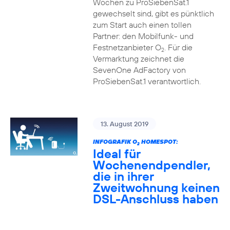
Wochen zu ProSiebenSat.1
gewechselt sind, gibt es pünktlich
zum Start auch einen tollen
Partner: den Mobilfunk- und
Festnetzanbieter O
. Für die
2
Vermarktung zeichnet die
SevenOne AdFactory von
ProSiebenSat.1 verantwortlich.
13. August 2019
INFOGRAFIK O
HOMESPOT:
2
Ideal für
Wochenendpendler,
die in ihrer
Zweitwohnung keinen
DSL-Anschluss haben