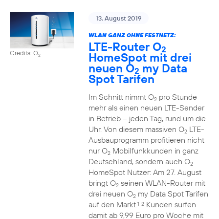
13. August 2019
WLAN GANZ OHNE FESTNETZ:
LTE-Router O
2
Credits: O
HomeSpot mit drei
2
neuen O
my Data
2
Spot Tarifen
Im Schnitt nimmt O
pro Stunde
2
mehr als einen neuen LTE-Sender
in Betrieb – jeden Tag, rund um die
Uhr. Von diesem massiven O
LTE-
2
Ausbauprogramm profitieren nicht
nur O
Mobilfunkkunden in ganz
2
Deutschland, sondern auch O
2
HomeSpot Nutzer: Am 27. August
bringt O
seinen WLAN-Router mit
2
drei neuen O
my Data Spot Tarifen
2
auf den Markt.
Kunden surfen
1
2
damit ab 9,99 Euro pro Woche mit