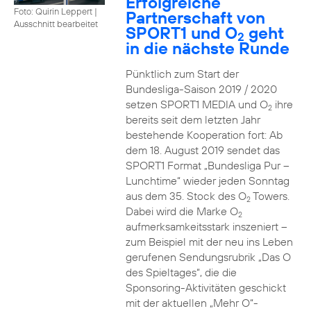
Erfolgreiche
Foto: Quirin Leppert
|
Partnerschaft von
Ausschnitt bearbeitet
SPORT1 und O
geht
2
in die nächste Runde
Pünktlich zum Start der
Bundesliga-Saison 2019 / 2020
setzen SPORT1 MEDIA und O
ihre
2
bereits seit dem letzten Jahr
bestehende Kooperation fort: Ab
dem 18. August 2019 sendet das
SPORT1 Format „Bundesliga Pur –
Lunchtime“ wieder jeden Sonntag
aus dem 35. Stock des O
Towers.
2
Dabei wird die Marke O
2
aufmerksamkeitsstark inszeniert –
zum Beispiel mit der neu ins Leben
gerufenen Sendungsrubrik „Das O
des Spieltages“, die die
Sponsoring-Aktivitäten geschickt
mit der aktuellen „Mehr O“-