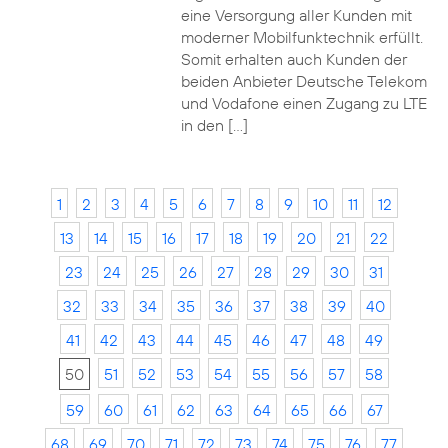
eine Versorgung aller Kunden mit
moderner Mobilfunktechnik erfüllt.
Somit erhalten auch Kunden der
beiden Anbieter Deutsche Telekom
und Vodafone einen Zugang zu LTE
in den […]
1
2
3
4
5
6
7
8
9
10
11
12
13
14
15
16
17
18
19
20
21
22
23
24
25
26
27
28
29
30
31
32
33
34
35
36
37
38
39
40
41
42
43
44
45
46
47
48
49
50
51
52
53
54
55
56
57
58
59
60
61
62
63
64
65
66
67
68
69
70
71
72
73
74
75
76
77