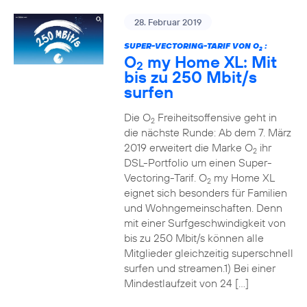
28. Februar 2019
SUPER-VECTORING-TARIF VON O
:
2
O
my Home XL: Mit
2
bis zu 250 Mbit/s
surfen
Die O
Freiheitsoffensive geht in
2
die nächste Runde: Ab dem 7. März
2019 erweitert die Marke O
ihr
2
DSL-Portfolio um einen Super-
Vectoring-Tarif. O
my Home XL
2
eignet sich besonders für Familien
und Wohngemeinschaften. Denn
mit einer Surfgeschwindigkeit von
bis zu 250 Mbit/s können alle
Mitglieder gleichzeitig superschnell
surfen und streamen.1) Bei einer
Mindestlaufzeit von 24 […]