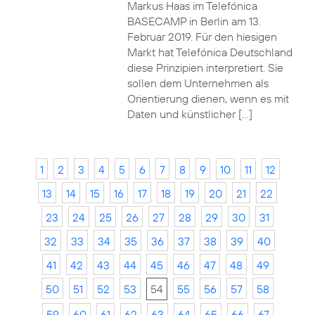
Markus Haas im Telefónica
BASECAMP in Berlin am 13.
Februar 2019. Für den hiesigen
Markt hat Telefónica Deutschland
diese Prinzipien interpretiert. Sie
sollen dem Unternehmen als
Orientierung dienen, wenn es mit
Daten und künstlicher […]
1
2
3
4
5
6
7
8
9
10
11
12
13
14
15
16
17
18
19
20
21
22
23
24
25
26
27
28
29
30
31
32
33
34
35
36
37
38
39
40
41
42
43
44
45
46
47
48
49
50
51
52
53
54
55
56
57
58
59
60
61
62
63
64
65
66
67