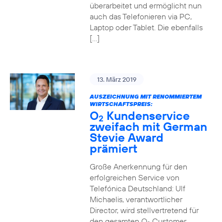
überarbeitet und ermöglicht nun
auch das Telefonieren via PC,
Laptop oder Tablet. Die ebenfalls
[…]
13. März 2019
AUSZEICHNUNG MIT RENOMMIERTEM
WIRTSCHAFTSPREIS:
O
Kundenservice
2
zweifach mit German
Stevie Award
prämiert
Große Anerkennung für den
erfolgreichen Service von
Telefónica Deutschland: Ulf
Michaelis, verantwortlicher
Director, wird stellvertretend für
den gesamten O
Customer