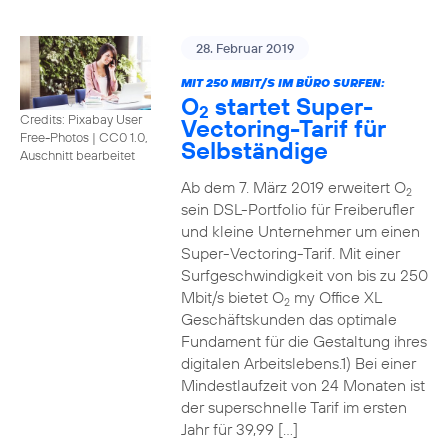
28. Februar 2019
MIT 250 MBIT/S IM BÜRO SURFEN:
O
startet Super-
2
Credits: Pixabay User
Vectoring-Tarif für
Free-Photos
|
CC0 1.0,
Selbständige
Auschnitt bearbeitet
Ab dem 7. März 2019 erweitert O
2
sein DSL-Portfolio für Freiberufler
und kleine Unternehmer um einen
Super-Vectoring-Tarif. Mit einer
Surfgeschwindigkeit von bis zu 250
Mbit/s bietet O
my Office XL
2
Geschäftskunden das optimale
Fundament für die Gestaltung ihres
digitalen Arbeitslebens.1) Bei einer
Mindestlaufzeit von 24 Monaten ist
der superschnelle Tarif im ersten
Jahr für 39,99 […]