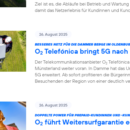
Ziel ist es, die Abläufe bei Betrieb und Wartung
damit das Netzerlebnis für Kundinnen und Kund
26. August 2025
BESSERES NETZ FÜR DIE DAMMER BERGE IM OLDENB
O
Telefónica bringt 5G nac
2
Der Telekommunikationsanbieter O
Telefónica
2
Münsterland weiter voran. In Damme hat das U
5G erweitert. Ab sofort profitieren die Bürgeri
Besuchenden der Region von einer deutlich v
26. August 2025
DOPPELTE POWER FÜR PREPAID-KUNDINNEN UND -KUN
O
führt Weitersurfgarantie e
2