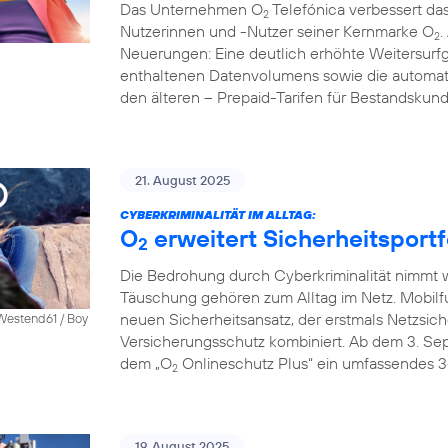
Das Unternehmen O
Telefónica verbessert das
2
Nutzerinnen und -Nutzer seiner Kernmarke O
.
2
Neuerungen: Eine deutlich erhöhte Weitersurfg
enthaltenen Datenvolumens sowie die automati
den älteren – Prepaid-Tarifen für Bestandskun
21. August 2025
CYBERKRIMINALITÄT IM ALLTAG:
O
erweitert Sicherheitsportf
2
Die Bedrohung durch Cyberkriminalität nimmt we
Täuschung gehören zum Alltag im Netz. Mobilf
neuen Sicherheitsansatz, der erstmals Netzsich
 Westend61 / Boy
Versicherungsschutz kombiniert. Ab dem 3. S
dem „O
Onlineschutz Plus“ ein umfassendes 3
2
19. August 2025