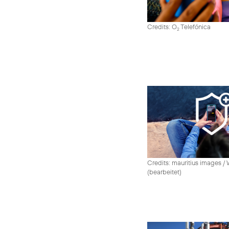
Credits: O
Telefónica
2
Credits: mauritius images /
(bearbeitet)