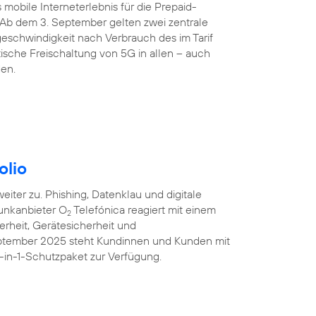
 mobile Interneterlebnis für die Prepaid-
 Ab dem 3. September gelten zwei zentrale
eschwindigkeit nach Verbrauch des im Tarif
sche Freischaltung von 5G in allen – auch
den.
olio
iter zu. Phishing, Datenklau und digitale
unkanbieter O
Telefónica reagiert mit einem
2
erheit, Gerätesicherheit und
eptember 2025 steht Kundinnen und Kunden mit
-in-1-Schutzpaket zur Verfügung.