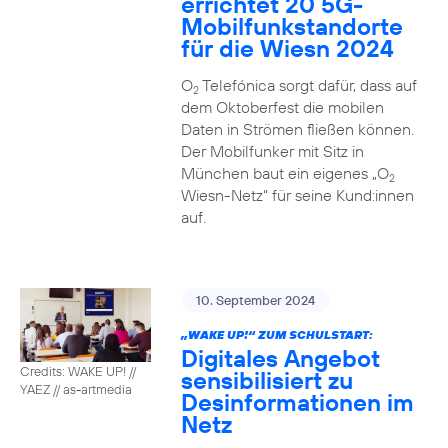
errichtet 20 5G-
Mobilfunkstandorte
für die Wiesn 2024
O
Telefónica sorgt dafür, dass auf
2
dem Oktoberfest die mobilen
Daten in Strömen fließen können.
Der Mobilfunker mit Sitz in
München baut ein eigenes „O
2
Wiesn-Netz“ für seine Kund:innen
auf.
10. September 2024
„WAKE UP!“ ZUM SCHULSTART:
Digitales Angebot
Credits: WAKE UP! //
sensibilisiert zu
YAEZ // as-artmedia
Desinformationen im
Netz