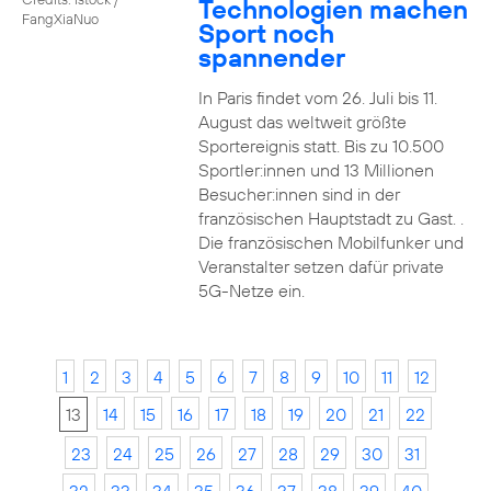
Technologien machen
FangXiaNuo
Sport noch
spannender
In Paris findet vom 26. Juli bis 11.
August das weltweit größte
Sportereignis statt. Bis zu 10.500
Sportler:innen und 13 Millionen
Besucher:innen sind in der
französischen Hauptstadt zu Gast. .
Die französischen Mobilfunker und
Veranstalter setzen dafür private
5G-Netze ein.
1
2
3
4
5
6
7
8
9
10
11
12
13
14
15
16
17
18
19
20
21
22
23
24
25
26
27
28
29
30
31