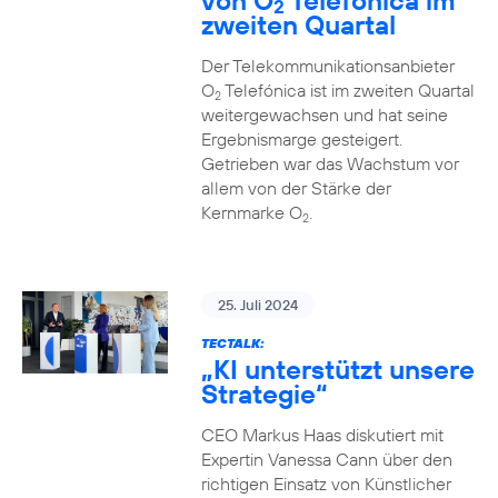
von O
Telefónica im
2
zweiten Quartal
Der Telekommunikationsanbieter
O
Telefónica ist im zweiten Quartal
2
weitergewachsen und hat seine
Ergebnismarge gesteigert.
Getrieben war das Wachstum vor
allem von der Stärke der
Kernmarke O
.
2
25. Juli 2024
TECTALK:
„KI unterstützt unsere
Strategie“
CEO Markus Haas diskutiert mit
Expertin Vanessa Cann über den
richtigen Einsatz von Künstlicher