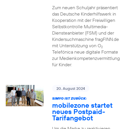
Zum neuen Schuljahr präsentiert
das Deutsche Kinderhilfswerk in
Kooperation mit der Freiwilligen
Selbstkontrolle Multimedia-
Diensteanbieter (FSM) und der
Kindersuchmaschine fragFINN.de
mit Unterstützung von O
2
Telefónica neue digitale Formate
zur Medienkompetenzvermittlung
für Kinder.
20. August 2024
SIMYO IST ZURÜCK:
mobilezone startet
neues Postpaid-
Tarifangebot
Um die Marke zu reaktivieren,