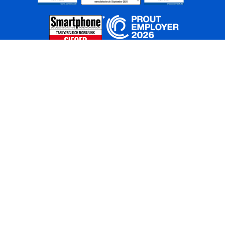
Home
Unternehmen
Netze
Nachhaltigkeit
Kunden
Investoren
Partner
Karriere
Presse
News
Privatkunden
Geschäftskunden
Worldwide
BASECAMP
AGB
Kontakt
ElektroG / BattG
Datenschutz