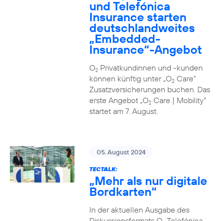
und Telefónica
Insurance starten
deutschlandweites
„Embedded-
Insurance“-Angebot
O
Privatkundinnen und -kunden
2
können künftig unter „O
Care“
2
Zusatzversicherungen buchen. Das
erste Angebot „O
Care | Mobility“
2
startet am 7. August.
05. August 2024
TECTALK:
„Mehr als nur digitale
Bordkarten“
In der aktuellen Ausgabe des
Diskussionsformats O
Telefónica