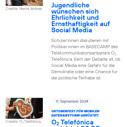
Jugendliche
Credits: Henrik Andree
wünschen sich
Ehrlichkeit und
Ernsthaftigkeit auf
Social Media
Schüler:innen diskutieren mit
Politiker:innen im BASECAMP des
Telekommunikationsanbieters O
2
Telefónica. Kern der Debatte ist, ob
Social Media eine Gefahr für die
Demokratie oder eine Chance für
die politische Teilhabe ist.
11. September 2024
OKTOBERFEST FÜR MOBILEN
DATENANSTURM GERÜSTET:
O
Telefónica
Credits: O
Telefónica
2
2