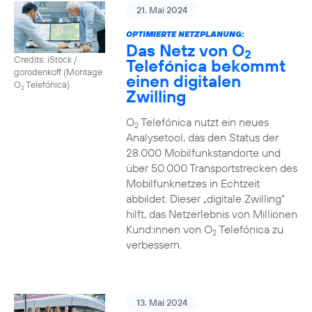
21. Mai 2024
OPTIMIERTE NETZPLANUNG:
Das Netz von O
2
Credits: iStock /
Telefónica bekommt
gorodenkoff (Montage
einen digitalen
O
Telefónica)
2
Zwilling
O
Telefónica nutzt ein neues
2
Analysetool, das den Status der
28.000 Mobilfunkstandorte und
über 50.000 Transportstrecken des
Mobilfunknetzes in Echtzeit
abbildet. Dieser „digitale Zwilling“
hilft, das Netzerlebnis von Millionen
Kund:innen von O
Telefónica zu
2
verbessern.
13. Mai 2024