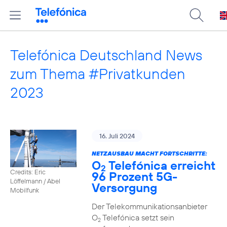
Telefónica Deutschland News
zum Thema #Privatkunden
2023
16. Juli 2024
NETZAUSBAU MACHT FORTSCHRITTE:
O
Telefónica erreicht
2
Credits: Eric
96 Prozent 5G-
Löffelmann / Abel
Versorgung
Mobilfunk
Der Telekommunikationsanbieter
O
Telefónica setzt sein
2