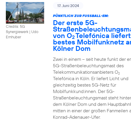
17. Juni 2024
PÜNKTLICH ZUR FUSSBALL-EM:
Der erste 5G-
Credits: 5G
Straßenbeleuchtungsm
Synergiewerk | Udo
von O
Telefónica liefert
2
Ernhuber
bestes Mobilfunknetz 
Kölner Dom
Zwei in einem – seit heute funkt der er
5G-Straßenbeleuchtungsmast des
Telekommunikationsanbieters O
2
Telefónica in Köln. Er liefert Licht und
gleichzeitig bestes 5G-Netz für
Mobilfunkkund:innen. Der 5G-
Straßenbeleuchtungsmast steht hinte
dem Kölner Dom und dem Hauptbahn
mitten in einer der großen Fanmeilen
Konrad-Adenauer-Ufer.