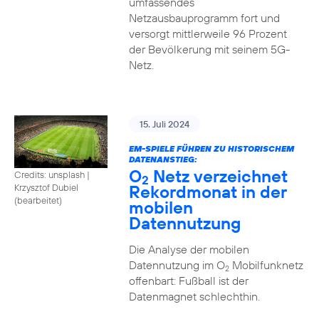
umfassendes
Netzausbauprogramm fort und
versorgt mittlerweile 96 Prozent
der Bevölkerung mit seinem 5G-
Netz.
15. Juli 2024
EM-SPIELE FÜHREN ZU HISTORISCHEM
DATENANSTIEG:
O
Netz verzeichnet
Credits: unsplash
|
2
Rekordmonat in der
Krzysztof Dubiel
(bearbeitet)
mobilen
Datennutzung
Die Analyse der mobilen
Datennutzung im O
Mobilfunknetz
2
offenbart: Fußball ist der
Datenmagnet schlechthin.