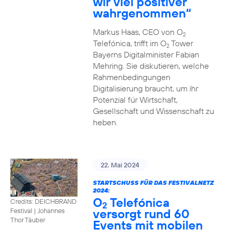
wir viel positiver
wahrgenommen“
Markus Haas, CEO von O
2
Telefónica, trifft im O
Tower
2
Bayerns Digitalminister Fabian
Mehring. Sie diskutieren, welche
Rahmenbedingungen
Digitalisierung braucht, um ihr
Potenzial für Wirtschaft,
Gesellschaft und Wissenschaft zu
heben.
22. Mai 2024
STARTSCHUSS FÜR DAS FESTIVALNETZ
2024:
O
Telefónica
Credits: DEICHBRAND
2
versorgt rund 60
Festival | Johannes
Thor Täuber
Events mit mobilen