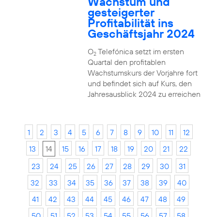
Wachstum und
gesteigerter
Profitabilität ins
Geschäftsjahr 2024
O
Telefónica setzt im ersten
2
Quartal den profitablen
Wachstumskurs der Vorjahre fort
und befindet sich auf Kurs, den
Jahresausblick 2024 zu erreichen
1
2
3
4
5
6
7
8
9
10
11
12
13
14
15
16
17
18
19
20
21
22
23
24
25
26
27
28
29
30
31
32
33
34
35
36
37
38
39
40
41
42
43
44
45
46
47
48
49
50
51
52
53
54
55
56
57
58