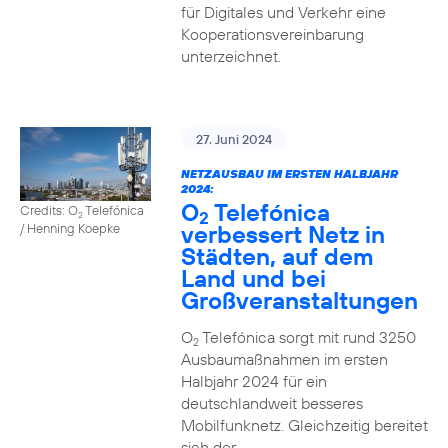
für Digitales und Verkehr eine
Kooperationsvereinbarung
unterzeichnet.
27. Juni 2024
NETZAUSBAU IM ERSTEN HALBJAHR
2024:
O
Telefónica
Credits: O
Telefónica
2
2
verbessert Netz in
/ Henning Koepke
Städten, auf dem
Land und bei
Großveranstaltungen
O
Telefónica sorgt mit rund 3250
2
Ausbaumaßnahmen im ersten
Halbjahr 2024 für ein
deutschlandweit besseres
Mobilfunknetz. Gleichzeitig bereitet
sich der