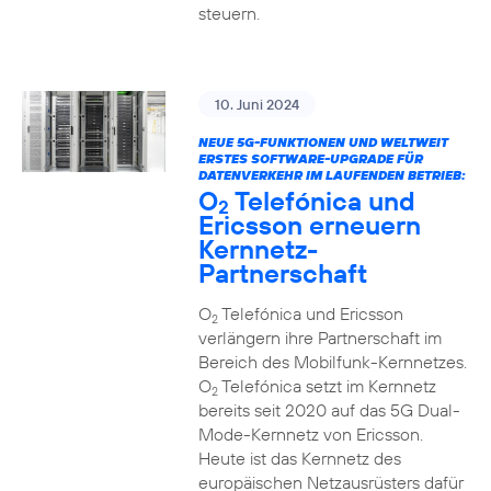
steuern.
10. Juni 2024
NEUE 5G-FUNKTIONEN UND WELTWEIT
ERSTES SOFTWARE-UPGRADE FÜR
DATENVERKEHR IM LAUFENDEN BETRIEB:
O
Telefónica und
2
Ericsson erneuern
Kernnetz-
Partnerschaft
O
Telefónica und Ericsson
2
verlängern ihre Partnerschaft im
Bereich des Mobilfunk-Kernnetzes.
O
Telefónica setzt im Kernnetz
2
bereits seit 2020 auf das 5G Dual-
Mode-Kernnetz von Ericsson.
Heute ist das Kernnetz des
europäischen Netzausrüsters dafür