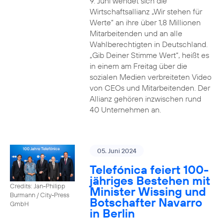
9. Juni wendet sich die
Wirtschaftsallianz „Wir stehen für
Werte“ an ihre über 1,8 Millionen
Mitarbeitenden und an alle
Wahlberechtigten in Deutschland.
„Gib Deiner Stimme Wert“, heißt es
in einem am Freitag über die
sozialen Medien verbreiteten Video
von CEOs und Mitarbeitenden. Der
Allianz gehören inzwischen rund
40 Unternehmen an.
05. Juni 2024
Telefónica feiert 100-
jähriges Bestehen mit
Credits: Jan-Philipp
Minister Wissing und
Burmann / City-Press
Botschafter Navarro
GmbH
in Berlin