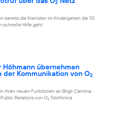
Notruf über das O
Netz
2
bereits die Kleinsten im Kindergarten die 112.
m schnelle Hilfe geht.
ar Höhmann übernehmen
b der Kommunikation von O
2
in ihren neuen Funktionen an Birgit Carolina
Public Relations von O
Telefónica.
2