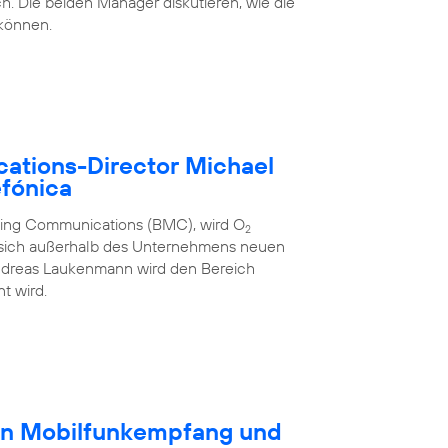
h. Die beiden Manager diskutieren, wie die
 können.
ations-Director Michael
fónica
eting Communications (BMC), wird O
2
 sich außerhalb des Unternehmens neuen
ndreas Laukenmann wird den Bereich
t wird.
en Mobilfunkempfang und