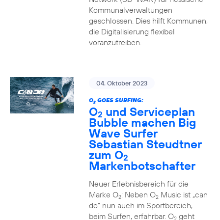
Kommunalverwaltungen
geschlossen. Dies hilft Kommunen,
die Digitalisierung flexibel
voranzutreiben.
04. Oktober 2023
O
GOES SURFING:
2
O
und Serviceplan
2
Bubble machen Big
Wave Surfer
Sebastian Steudtner
zum O
2
Markenbotschafter
Neuer Erlebnisbereich für die
Marke O
: Neben O
Music ist „can
2
2
do“ nun auch im Sportbereich,
beim Surfen, erfahrbar. O
geht
2