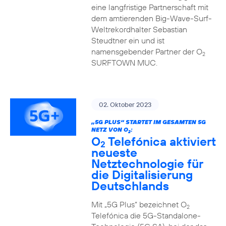
eine langfristige Partnerschaft mit
dem amtierenden Big-Wave-Surf-
Weltrekordhalter Sebastian
Steudtner ein und ist
namensgebender Partner der O
2
SURFTOWN MUC.
02. Oktober 2023
„5G PLUS“ STARTET IM GESAMTEN 5G
NETZ VON O
:
2
O
Telefónica aktiviert
2
neueste
Netztechnologie für
die Digitalisierung
Deutschlands
Mit „5G Plus“ bezeichnet O
2
Telefónica die 5G-Standalone-