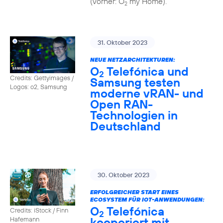
(vorher: O
my Home).
2
31. Oktober 2023
NEUE NETZARCHITEKTUREN:
O
Telefónica und
2
Credits: Gettyimages /
Samsung testen
Logos: o2, Samsung
moderne vRAN- und
Open RAN-
Technologien in
Deutschland
30. Oktober 2023
ERFOLGREICHER START EINES
ECOSYSTEM FÜR IOT-ANWENDUNGEN:
O
Telefónica
Credits: iStock / Finn
2
kooperiert mit
Hafemann