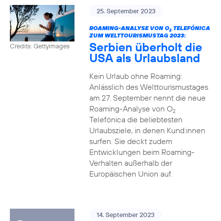
25. September 2023
ROAMING-ANALYSE VON O
TELEFÓNICA
2
ZUM WELTTOURISMUSTAG 2023:
Serbien überholt die
Credits: Gettyimages
USA als Urlaubsland
Kein Urlaub ohne Roaming:
Anlässlich des Welttourismustages
am 27. September nennt die neue
Roaming-Analyse von O
2
Telefónica die beliebtesten
Urlaubsziele, in denen Kund:innen
surfen. Sie deckt zudem
Entwicklungen beim Roaming-
Verhalten außerhalb der
Europäischen Union auf.
14. September 2023