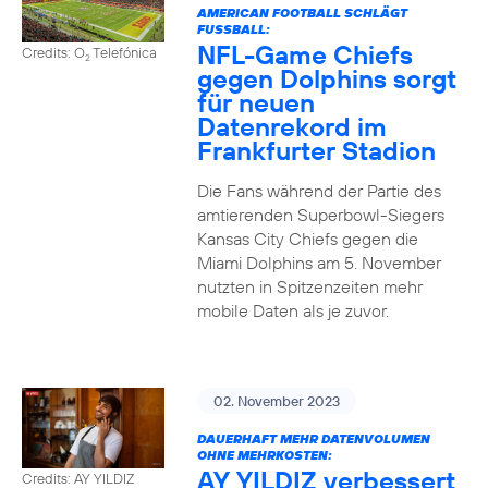
AMERICAN FOOTBALL SCHLÄGT
FUSSBALL:
NFL-Game Chiefs
Credits: O
Telefónica
2
gegen Dolphins sorgt
für neuen
Datenrekord im
Frankfurter Stadion
Die Fans während der Partie des
amtierenden Superbowl-Siegers
Kansas City Chiefs gegen die
Miami Dolphins am 5. November
nutzten in Spitzenzeiten mehr
mobile Daten als je zuvor.
02. November 2023
DAUERHAFT MEHR DATENVOLUMEN
OHNE MEHRKOSTEN:
AY YILDIZ verbessert
Credits: AY YILDIZ