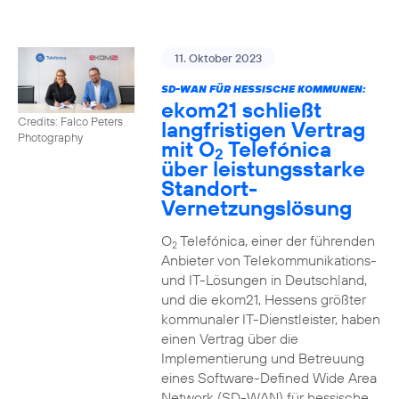
11. Oktober 2023
SD-WAN FÜR HESSISCHE KOMMUNEN:
ekom21 schließt
Credits: Falco Peters
langfristigen Vertrag
Photography
mit O
Telefónica
2
über leistungsstarke
Standort-
Vernetzungslösung
O
Telefónica, einer der führenden
2
Anbieter von Telekommunikations-
und IT-Lösungen in Deutschland,
und die ekom21, Hessens größter
kommunaler IT-Dienstleister, haben
einen Vertrag über die
Implementierung und Betreuung
eines Software-Defined Wide Area
Network (SD-WAN) für hessische