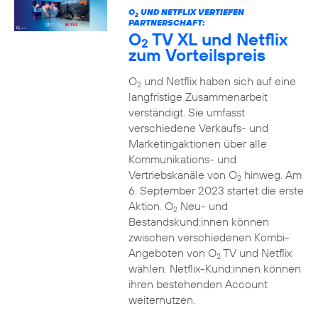
O
UND NETFLIX VERTIEFEN
2
PARTNERSCHAFT:
O
TV XL und Netflix
2
zum Vorteilspreis
O
und Netflix haben sich auf eine
2
langfristige Zusammenarbeit
verständigt. Sie umfasst
verschiedene Verkaufs- und
Marketingaktionen über alle
Kommunikations- und
Vertriebskanäle von O
hinweg. Am
2
6. September 2023 startet die erste
Aktion. O
Neu- und
2
Bestandskund:innen können
zwischen verschiedenen Kombi-
Angeboten von O
TV und Netflix
2
wählen. Netflix-Kund:innen können
ihren bestehenden Account
weiternutzen.