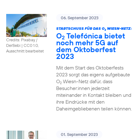
06. September 2023
STARTSCHUSS FÜR DAS O
WIESN-NETZ:
2
O
Telefónica bietet
2
Credits: Pixabay /
noch mehr 5G auf
DerSebi
|
CC0 1.0,
dem Oktoberfest
Ausschnitt bearbeitet
2023
Mit dem Start des Oktoberfests
2023 sorgt das eigens aufgebaute
O
Wiesn-Netz dafür, dass
2
Besucher:innen jederzeit
miteinander in Kontakt bleiben und
ihre Eindrücke mit den
Daheimgebliebenen teilen können.
01. September 2023