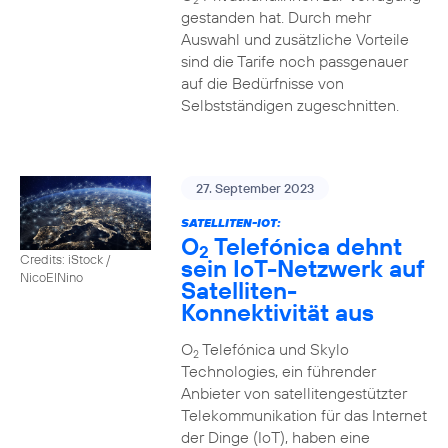
2
gestanden hat. Durch mehr
Auswahl und zusätzliche Vorteile
sind die Tarife noch passgenauer
auf die Bedürfnisse von
Selbstständigen zugeschnitten.
27. September 2023
SATELLITEN-IOT:
O
Telefónica dehnt
2
Credits: iStock /
sein IoT-Netzwerk auf
NicoElNino
Satelliten-
Konnektivität aus
O
Telefónica und Skylo
2
Technologies, ein führender
Anbieter von satellitengestützter
Telekommunikation für das Internet
der Dinge (IoT), haben eine