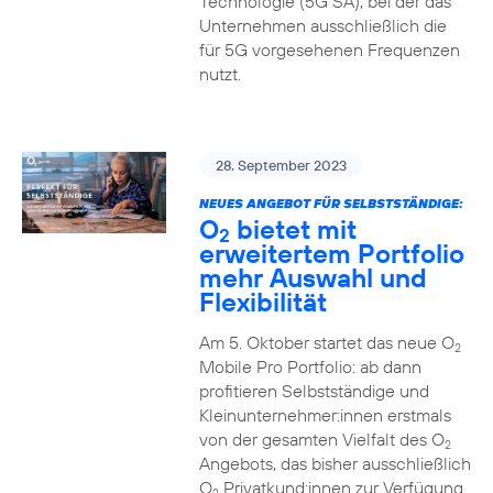
Technologie (5G SA), bei der das
Unternehmen ausschließlich die
für 5G vorgesehenen Frequenzen
nutzt.
28. September 2023
NEUES ANGEBOT FÜR SELBSTSTÄNDIGE:
O
bietet mit
2
erweitertem Portfolio
mehr Auswahl und
Flexibilität
Am 5. Oktober startet das neue O
2
Mobile Pro Portfolio: ab dann
profitieren Selbstständige und
Kleinunternehmer:innen erstmals
von der gesamten Vielfalt des O
2
Angebots, das bisher ausschließlich
O
Privatkund:innen zur Verfügung