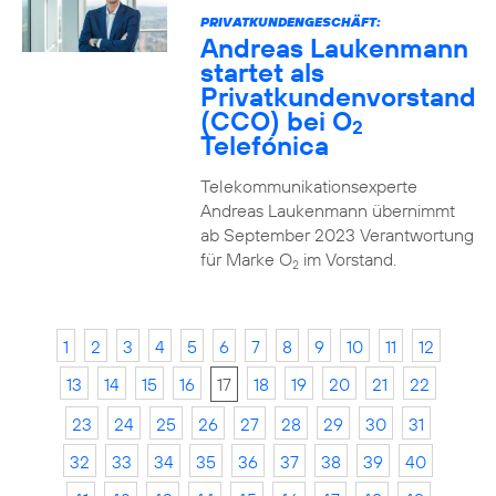
PRIVATKUNDENGESCHÄFT:
Andreas Laukenmann
startet als
Privatkundenvorstand
(CCO) bei O
2
Telefónica
Telekommunikationsexperte
Andreas Laukenmann übernimmt
ab September 2023 Verantwortung
für Marke O
im Vorstand.
2
1
2
3
4
5
6
7
8
9
10
11
12
13
14
15
16
17
18
19
20
21
22
23
24
25
26
27
28
29
30
31
32
33
34
35
36
37
38
39
40