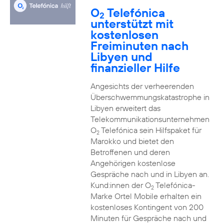
O
Telefónica
2
unterstützt mit
kostenlosen
Freiminuten nach
Libyen und
finanzieller Hilfe
Angesichts der verheerenden
Überschwemmungskatastrophe in
Libyen erweitert das
Telekommunikationsunternehmen
O
Telefónica sein Hilfspaket für
2
Marokko und bietet den
Betroffenen und deren
Angehörigen kostenlose
Gespräche nach und in Libyen an.
Kund:innen der O
Telefónica-
2
Marke Ortel Mobile erhalten ein
kostenloses Kontingent von 200
Minuten für Gespräche nach und