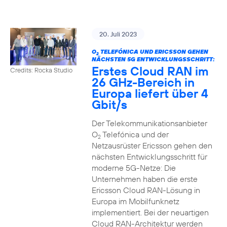
20. Juli 2023
O
TELEFÓNICA UND ERICSSON GEHEN
2
NÄCHSTEN 5G ENTWICKLUNGSSCHRITT:
Erstes Cloud RAN im
Credits: Rocka Studio
26 GHz-Bereich in
Europa liefert über 4
Gbit/s
Der Telekommunikationsanbieter
O
Telefónica und der
2
Netzausrüster Ericsson gehen den
nächsten Entwicklungsschritt für
moderne 5G-Netze: Die
Unternehmen haben die erste
Ericsson Cloud RAN-Lösung in
Europa im Mobilfunknetz
implementiert. Bei der neuartigen
Cloud RAN-Architektur werden