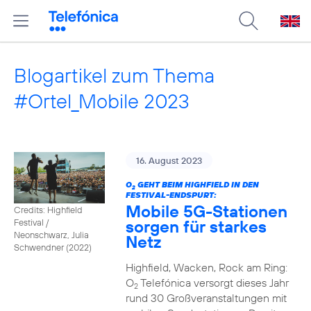
Blogartikel zum Thema
#Ortel_Mobile 2023
16. August 2023
O
GEHT BEIM HIGHFIELD IN DEN
2
FESTIVAL-ENDSPURT:
Mobile 5G-Stationen
Credits: Highfield
sorgen für starkes
Festival /
Neonschwarz, Julia
Netz
Schwendner (2022)
Highfield, Wacken, Rock am Ring:
O
Telefónica versorgt dieses Jahr
2
rund 30 Großveranstaltungen mit