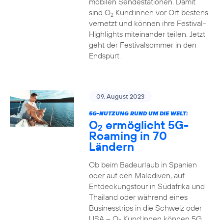
mobilen Sendestationen. Damit
sind O
Kund:innen vor Ort bestens
2
vernetzt und können ihre Festival-
Highlights miteinander teilen. Jetzt
geht der Festivalsommer in den
Endspurt.
09. August 2023
5G-NUTZUNG RUND UM DIE WELT:
O
ermöglicht 5G-
2
Roaming in 70
Ländern
Ob beim Badeurlaub in Spanien
oder auf den Malediven, auf
Entdeckungstour in Südafrika und
Thailand oder während eines
Businesstrips in die Schweiz oder
USA – O
Kund:innen können 5G