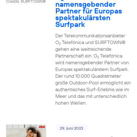
Credits: SURFTOWN®
namensgebender
Partner für Europas
spektakulärsten
Surfpark
Der Telekommunikationsanbieter
O
Telefónica und SURFTOWN®
2
gehen eine weitreichende
Partnerschaft ein: O
Telefónica
2
wird namensgebender Partner von
Europas spektakulärstem Surfpark.
Der rund 10.000 Quadratmeter
große Outdoor-Pool ermöglicht ein
authentisches Surf-Erlebnis wie im
Meer und das mit unterschiedlich
hohen Wellen.
29. Juni 2023