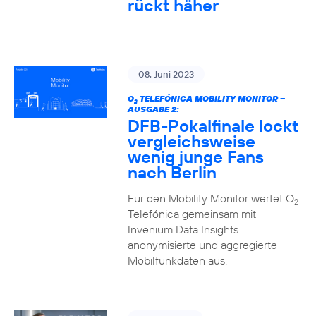
rückt häher
08. Juni 2023
O
TELEFÓNICA MOBILITY MONITOR –
2
AUSGABE 2:
DFB-Pokalfinale lockt
vergleichsweise
wenig junge Fans
nach Berlin
Für den Mobility Monitor wertet O
2
Telefónica gemeinsam mit
Invenium Data Insights
anonymisierte und aggregierte
Mobilfunkdaten aus.