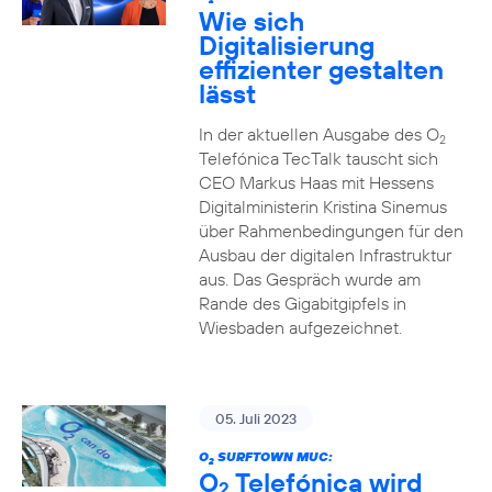
2
Wie sich
Digitalisierung
effizienter gestalten
lässt
In der aktuellen Ausgabe des O
2
Telefónica TecTalk tauscht sich
CEO Markus Haas mit Hessens
Digitalministerin Kristina Sinemus
über Rahmenbedingungen für den
Ausbau der digitalen Infrastruktur
aus. Das Gespräch wurde am
Rande des Gigabitgipfels in
Wiesbaden aufgezeichnet.
05. Juli 2023
O
SURFTOWN MUC:
2
O
Telefónica wird
2