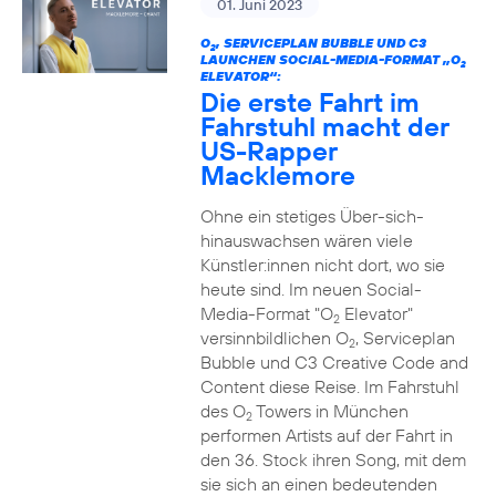
01. Juni 2023
O
, SERVICEPLAN BUBBLE UND C3
2
LAUNCHEN SOCIAL-MEDIA-FORMAT „O
2
ELEVATOR“:
Die erste Fahrt im
Fahrstuhl macht der
US-Rapper
Macklemore
Ohne ein stetiges Über-sich-
hinauswachsen wären viele
Künstler:innen nicht dort, wo sie
heute sind. Im neuen Social-
Media-Format "O
Elevator"
2
versinnbildlichen O
, Serviceplan
2
Bubble und C3 Creative Code and
Content diese Reise. Im Fahrstuhl
des O
Towers in München
2
performen Artists auf der Fahrt in
den 36. Stock ihren Song, mit dem
sie sich an einen bedeutenden