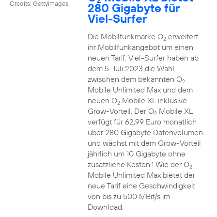
Credits: Gettyimages
280 Gigabyte für
Viel-Surfer
Die Mobilfunkmarke O
erweitert
2
ihr Mobilfunkangebot um einen
neuen Tarif: Viel-Surfer haben ab
dem 5. Juli 2023 die Wahl
zwischen dem bekannten O
2
Mobile Unlimited Max und dem
neuen O
Mobile XL inklusive
2
Grow-Vorteil. Der O
Mobile XL
2
verfügt für 62,99 Euro monatlich
über 280 Gigabyte Datenvolumen
und wächst mit dem Grow-Vorteil
jährlich um 10 Gigabyte ohne
zusätzliche Kosten.
Wie der O
1
2
Mobile Unlimited Max bietet der
neue Tarif eine Geschwindigkeit
von bis zu 500 MBit/s im
Download.