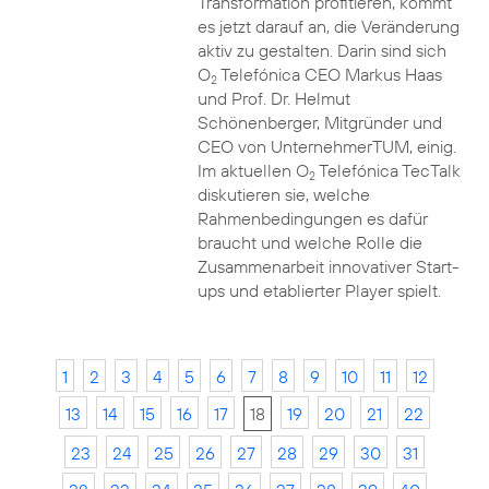
Transformation profitieren, kommt
es jetzt darauf an, die Veränderung
aktiv zu gestalten. Darin sind sich
O
Telefónica CEO Markus Haas
2
und Prof. Dr. Helmut
Schönenberger, Mitgründer und
CEO von UnternehmerTUM, einig.
Im aktuellen O
Telefónica TecTalk
2
diskutieren sie, welche
Rahmenbedingungen es dafür
braucht und welche Rolle die
Zusammenarbeit innovativer Start-
ups und etablierter Player spielt.
1
2
3
4
5
6
7
8
9
10
11
12
13
14
15
16
17
18
19
20
21
22
23
24
25
26
27
28
29
30
31