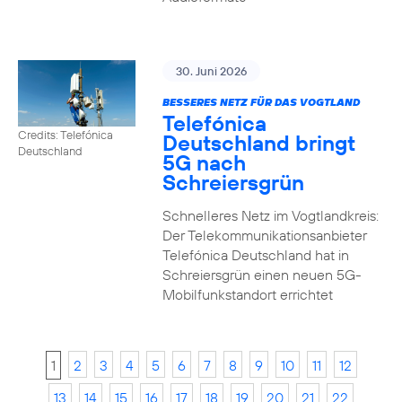
30. Juni 2026
BESSERES NETZ FÜR DAS VOGTLAND
Telefónica
Credits: Telefónica
Deutschland bringt
Deutschland
5G nach
Schreiersgrün
Schnelleres Netz im Vogtlandkreis:
Der Telekommunikationsanbieter
Telefónica Deutschland hat in
Schreiersgrün einen neuen 5G-
Mobilfunkstandort errichtet
1
2
3
4
5
6
7
8
9
10
11
12
13
14
15
16
17
18
19
20
21
22