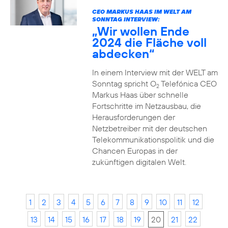
CEO MARKUS HAAS IM WELT AM
SONNTAG INTERVIEW:
„Wir wollen Ende
2024 die Fläche voll
abdecken“
In einem Interview mit der WELT am
Sonntag spricht O
Telefónica CEO
2
Markus Haas über schnelle
Fortschritte im Netzausbau, die
Herausforderungen der
Netzbetreiber mit der deutschen
Telekommunikationspolitik und die
Chancen Europas in der
zukünftigen digitalen Welt.
1
2
3
4
5
6
7
8
9
10
11
12
13
14
15
16
17
18
19
20
21
22