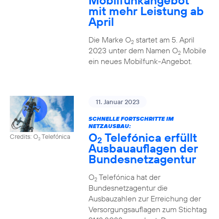
Mobilfunkangebot
mit mehr Leistung ab
April
Die Marke O
startet am 5. April
2
2023 unter dem Namen O
Mobile
2
ein neues Mobilfunk-Angebot.
11. Januar 2023
SCHNELLE FORTSCHRITTE IM
NETZAUSBAU:
O
Telefónica erfüllt
Credits: O
Telefónica
2
2
Ausbauauflagen der
Bundesnetzagentur
O
Telefónica hat der
2
Bundesnetzagentur die
Ausbauzahlen zur Erreichung der
Versorgungsauflagen zum Stichtag