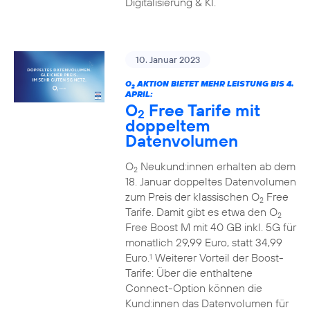
Digitalisierung & KI.
10. Januar 2023
O
AKTION BIETET MEHR LEISTUNG BIS 4.
2
APRIL:
O
Free Tarife mit
2
doppeltem
Datenvolumen
O
Neukund:innen erhalten ab dem
2
18. Januar doppeltes Datenvolumen
zum Preis der klassischen O
Free
2
Tarife. Damit gibt es etwa den O
2
Free Boost M mit 40 GB inkl. 5G für
monatlich 29,99 Euro, statt 34,99
Euro.
Weiterer Vorteil der Boost-
1
Tarife: Über die enthaltene
Connect-Option können die
Kund:innen das Datenvolumen für