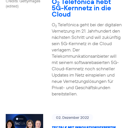
O
Telefónica hebt
Credits: Gettyimages
2
5G-Kernnetz in die
(edited)
Cloud
O
Telefónica geht bei der digitalen
2
Vernetzung im 21. Jahrhundert den
nächsten Schritt und will zukünftig
sein 5G-Kernnetz in die Cloud
verlagern. Der
Telekommunikationsanbieter will
mit seinem softwarebasierten 5G-
Cloud-Kernnetz noch schneller
Updates im Netz einspielen und
neue Vernetzungslösungen für
Privat- und Geschäftskunden
bereitstellen.
02. Dezember 2022
TECTALK MIT INNOVATIONSEXPERTIN