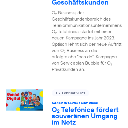
Geschäftskunden
O
Business, der
2
Geschäftskundenbereich des
Telekommunikationsunternehmens
O
Telefónica, startet mit einer
2
neuen Kampagne ins Jahr 2023.
Optisch lehnt sich der neue Auftritt
von O
Business an die
2
erfolgreiche "can do"-Kampagne
von Serviceplan Bubble für O
2
Privatkunden an.
07. Februar 2023
SAFER INTERNET DAY 2023:
O
Telefónica fördert
2
souveränen Umgang
im Netz