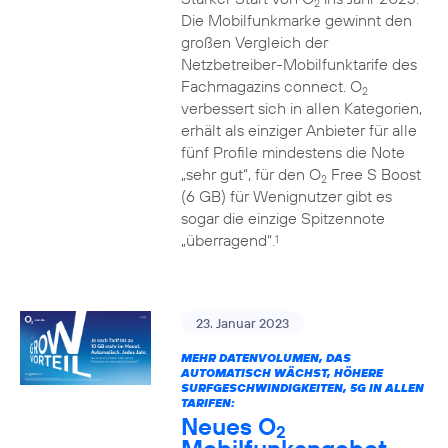
2
Die Mobilfunkmarke gewinnt den
großen Vergleich der
Netzbetreiber-Mobilfunktarife des
Fachmagazins connect. O
2
verbessert sich in allen Kategorien,
erhält als einziger Anbieter für alle
fünf Profile mindestens die Note
„sehr gut“, für den O
Free S Boost
2
(6 GB) für Wenignutzer gibt es
sogar die einzige Spitzennote
„überragend“.
1
23. Januar 2023
MEHR DATENVOLUMEN, DAS
AUTOMATISCH WÄCHST, HÖHERE
SURFGESCHWINDIGKEITEN, 5G IN ALLEN
TARIFEN:
Neues O
2