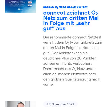
BESTES O
NETZ ALLER ZEITEN:
2
connect zeichnet O
2
Netz zum dritten Mal
in Folge mit „sehr
gut“ aus
Der renommierte connect Netztest
verleiht dem O
Mobilfunknetz zum
2
dritten Mal in Folge die Note „sehr
gut“. Der Anbieter kann ein
deutliches Plus von 20 Punkten
auf seinem Konto verbuchen.
Damit macht das O
Netz unter
2
allen deutschen Netzbetreibern
den größten Qualitätssprung nach
vorne.
28. November 2022