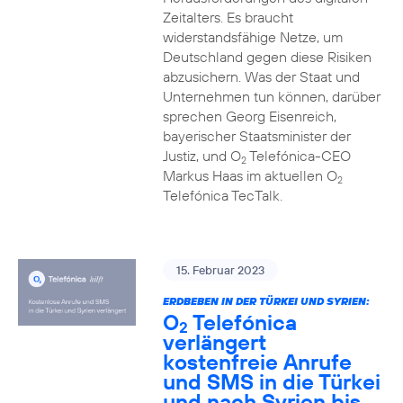
Zeitalters. Es braucht
widerstandsfähige Netze, um
Deutschland gegen diese Risiken
abzusichern. Was der Staat und
Unternehmen tun können, darüber
sprechen Georg Eisenreich,
bayerischer Staatsminister der
Justiz, und O
Telefónica-CEO
2
Markus Haas im aktuellen O
2
Telefónica TecTalk.
15. Februar 2023
ERDBEBEN IN DER TÜRKEI UND SYRIEN:
O
Telefónica
2
verlängert
kostenfreie Anrufe
und SMS in die Türkei
und nach Syrien bis