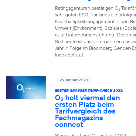
Ratingagenturen bestätigen O
Telefón
2
sehr guten ESG-Rankings ein erfolgre
Nachhaltigkeitsengagement in den Be
Umwelt (Environment), Soziales (Socia
gute Unternehmensführung (Governa
Seit heute ist das Unternehmen das vi
Jahr in Folge im Bloomberg Gender-Eq
Index gelistet.
26. Januar 2023
ERSTER GROSSER TARIF-CHECK 2023:
O
holt viermal den
2
ersten Platz beim
Tarifvergleich des
Fachmagazins
connect
Starker Start von O
ins Jahr 2023: