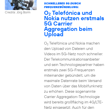
SCHNELLERES 5G DURCH
FREQUENZBÜNDELUNG:
O
Telefónica und
Credits: Jörg Borm
2
Nokia nutzen erstmals
5G Carrier
Aggregation beim
Upload
O
Telefónica und Nokia machen
2
den Upload von Dateien und
Videos im 5G-Netz noch schneller.
Der Telekommunikationsanbieter
und sein Technologiepartner haben
erstmals zwei 5G-Frequenzen
miteinander gebündelt, um die
maximale Datenrate beim Versand
von Daten über das Mobilfunknetz
zu erhöhen. Diese sogenannte
Carrier Aggregation-Technologie
wird bereits großflächig im 4G/LTE-
Netz eingesetzt. Auch für den