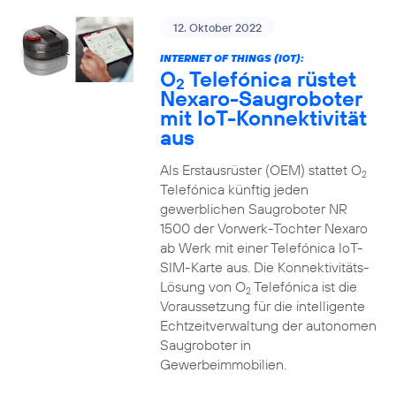
12. Oktober 2022
INTERNET OF THINGS (IOT):
O
Telefónica rüstet
2
Nexaro-Saugroboter
mit IoT-Konnektivität
aus
Als Erstausrüster (OEM) stattet O
2
Telefónica künftig jeden
gewerblichen Saugroboter NR
1500 der Vorwerk-Tochter Nexaro
ab Werk mit einer Telefónica IoT-
SIM-Karte aus. Die Konnektivitäts-
Lösung von O
Telefónica ist die
2
Voraussetzung für die intelligente
Echtzeitverwaltung der autonomen
Saugroboter in
Gewerbeimmobilien.