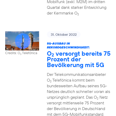
Mobilfunk (exkl. M2M) im dritten
Quartal dank starker Entwicklung
der Kernmarke O
2
31. Oktober 2022
5G-AUSBAU IN
REKORDGESCHWINDIGKEIT:
O
versorgt bereits 75
Credits: O
Telefónica
2
2
Prozent der
Bevölkerung mit 5G
Der Telekommunikationsanbieter
O
Telefónica kommt beim
2
bundesweiten Aufbau seines 5G-
Netzes deutlich schneller voran als
ursprünglich geplant. Das O
Netz
2
versorgt mittlerweile 75 Prozent
der Bevölkerung in Deutschland
mit dem 5G-Mobilfunkstandard.