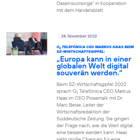
Daseinsvorsorge“ in Kooperation
mit dem Handelsblatt.
24. November 2022
O
TELEFÓNICA CEO MARKUS HAAS BEIM
2
SZ-WIRTSCHAFTSGIPFEL:
„Europa kann in einer
globalen Welt digital
souverän werden.“
Beim SZ-Wirtschaftsgipfel 2022
sprach O
Telefónica CEO Markus
2
Haas im CEO Powertalk mit Dr.
Marc Beise, Leiter der
Wirtschaftsredaktion der
Süddeutsche Zeitung. Sie gingen
der Frage nach, wie die Welt digital
eine bessere werden kann. Haas
sieht große Chancen für eine