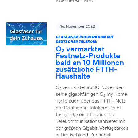
Nokia im 5G-Netz.
16. November 2022
GLASFASER-KOOPERATION MIT
DEUTSCHER TELEKOM:
O
vermarktet
2
Festnetz-Produkte
bald an 10 Millionen
zusätzliche FTTH-
Haushalte
O
vermarktet ab 30. November
2
seine gigabitfähigen O
my Home
2
Tarife auch über das FTTH- Netz
der Deutschen Telekom. Damit
festigt O
seine Position als
2
Telekommunikationsanbieter mit
der größten Gigabit-Verfügbarkeit
in Deutschland. Zunächst