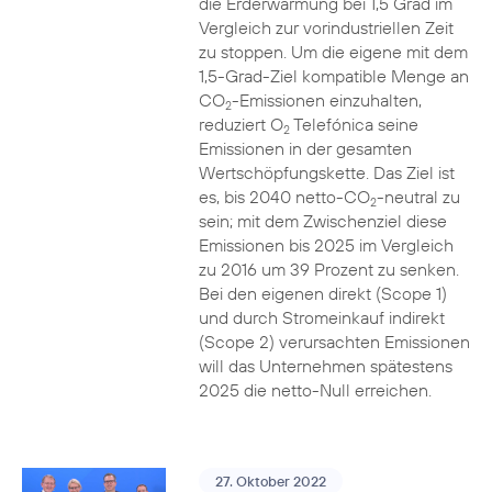
die Erderwärmung bei 1,5 Grad im
Vergleich zur vorindustriellen Zeit
zu stoppen. Um die eigene mit dem
1,5-Grad-Ziel kompatible Menge an
CO
-Emissionen einzuhalten,
2
reduziert O
Telefónica seine
2
Emissionen in der gesamten
Wertschöpfungskette. Das Ziel ist
es, bis 2040 netto-CO
-neutral zu
2
sein; mit dem Zwischenziel diese
Emissionen bis 2025 im Vergleich
zu 2016 um 39 Prozent zu senken.
Bei den eigenen direkt (Scope 1)
und durch Stromeinkauf indirekt
(Scope 2) verursachten Emissionen
will das Unternehmen spätestens
2025 die netto-Null erreichen.
27. Oktober 2022