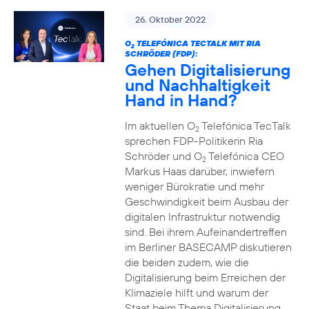
26. Oktober 2022
O
TELEFÓNICA TECTALK MIT RIA
2
SCHRÖDER (FDP):
Gehen Digitalisierung
und Nachhaltigkeit
Hand in Hand?
Im aktuellen O
Telefónica TecTalk
2
sprechen FDP-Politikerin Ria
Schröder und O
Telefónica CEO
2
Markus Haas darüber, inwiefern
weniger Bürokratie und mehr
Geschwindigkeit beim Ausbau der
digitalen Infrastruktur notwendig
sind. Bei ihrem Aufeinandertreffen
im Berliner BASECAMP diskutieren
die beiden zudem, wie die
Digitalisierung beim Erreichen der
Klimaziele hilft und warum der
Staat beim Thema Digitalisierung