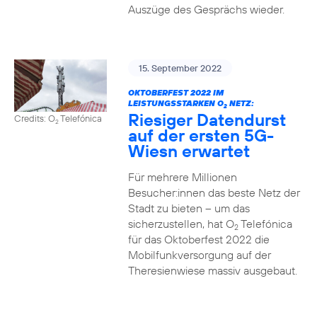
Auszüge des Gesprächs wieder.
15. September 2022
OKTOBERFEST 2022 IM
LEISTUNGSSTARKEN O
NETZ:
2
Riesiger Datendurst
Credits: O
Telefónica
2
auf der ersten 5G-
Wiesn erwartet
Für mehrere Millionen
Besucher:innen das beste Netz der
Stadt zu bieten – um das
sicherzustellen, hat O
Telefónica
2
für das Oktoberfest 2022 die
Mobilfunkversorgung auf der
Theresienwiese massiv ausgebaut.