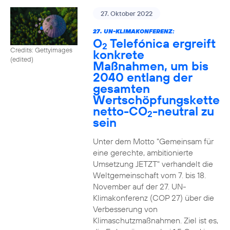
27. Oktober 2022
27. UN-KLIMAKONFERENZ:
O
Telefónica ergreift
2
Credits: Gettyimages
konkrete
(edited)
Maßnahmen, um bis
2040 entlang der
gesamten
Wertschöpfungskette
netto-CO
-neutral zu
2
sein
Unter dem Motto "Gemeinsam für
eine gerechte, ambitionierte
Umsetzung JETZT" verhandelt die
Weltgemeinschaft vom 7. bis 18.
November auf der 27. UN-
Klimakonferenz (COP 27) über die
Verbesserung von
Klimaschutzmaßnahmen. Ziel ist es,