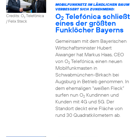
MOBILFUNKNETZ IM LÄNDLICHEN RAUM
VERBESSERT SICH ZUNEHMEND:
O
Telefónica schließt
Credits: O
Telefónica
2
2
eines der größten
/ Felix Steck
Funklöcher Bayerns
Gemeinsam mit dem Bayerischen
Wirtschaftsminister Hubert
Aiwanger hat Markus Haas, CEO
von O
Telefónica, einen neuen
2
Mobilfunkmasten in
Schwabmünchen-Birkach bei
Augsburg in Betrieb genommen. In
dem ehemaligen “weißen Fleck”
surfen nun O
Kundinnen und
2
Kunden mit 4G und 5G. Der
Standort deckt eine Fläche von
rund 30 Quadratkilometern ab.