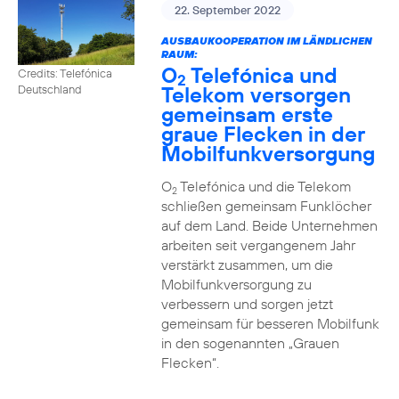
22. September 2022
AUSBAUKOOPERATION IM LÄNDLICHEN
RAUM:
O
Telefónica und
Credits: Telefónica
2
Telekom versorgen
Deutschland
gemeinsam erste
graue Flecken in der
Mobilfunkversorgung
O
Telefónica und die Telekom
2
schließen gemeinsam Funklöcher
auf dem Land. Beide Unternehmen
arbeiten seit vergangenem Jahr
verstärkt zusammen, um die
Mobilfunkversorgung zu
verbessern und sorgen jetzt
gemeinsam für besseren Mobilfunk
in den sogenannten „Grauen
Flecken“.