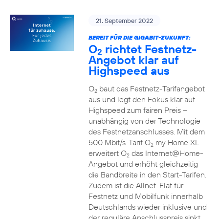
21. September 2022
BEREIT FÜR DIE GIGABIT-ZUKUNFT:
O
richtet Festnetz-
2
Angebot klar auf
Highspeed aus
O
baut das Festnetz-Tarifangebot
2
aus und legt den Fokus klar auf
Highspeed zum fairen Preis –
unabhängig von der Technologie
des Festnetzanschlusses. Mit dem
500 Mbit/s-Tarif O
my Home XL
2
erweitert O
das Internet@Home-
2
Angebot und erhöht gleichzeitig
die Bandbreite in den Start-Tarifen.
Zudem ist die Allnet-Flat für
Festnetz und Mobilfunk innerhalb
Deutschlands wieder inklusive und
der reguläre Anschlusspreis sinkt.