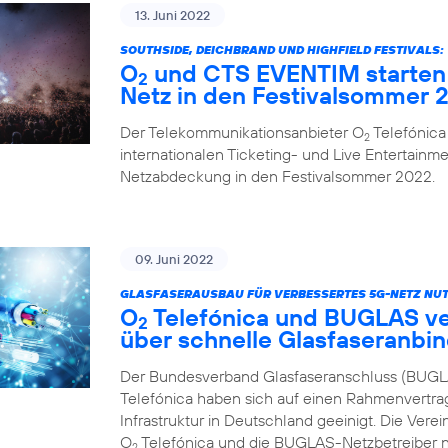
13. Juni 2022
SOUTHSIDE, DEICHBRAND UND HIGHFIELD FESTIVALS:
O
und CTS EVENTIM starten 
2
Netz in den Festivalsommer 
Der Telekommunikationsanbieter O
Telefónica
2
internationalen Ticketing- und Live Entertainme
Netzabdeckung in den Festivalsommer 2022.
09. Juni 2022
GLASFASERAUSBAU FÜR VERBESSERTES 5G-NETZ NUT
O
Telefónica und BUGLAS v
2
über schnelle Glasfaseranbi
Der Bundesverband Glasfaseranschluss (BUGL
Telefónica haben sich auf einen Rahmenvertra
Infrastruktur in Deutschland geeinigt. Die Vere
O
Telefónica und die BUGLAS-Netzbetreiber n
2