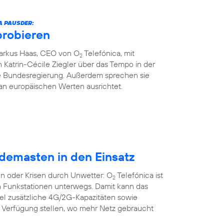
A PAUSDER:
probieren
Markus Haas, CEO von O
Telefónica, mit
2
 Katrin-Cécile Ziegler über das Tempo in der
die Bundesregierung. Außerdem sprechen sie
an europäischen Werten ausrichtet.
demasten in den Einsatz
n oder Krisen durch Unwetter: O
Telefónica ist
2
n Funkstationen unterwegs. Damit kann das
bel zusätzliche 4G/2G-Kapazitäten sowie
r Verfügung stellen, wo mehr Netz gebraucht