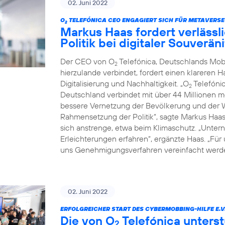
02. Juni 2022
O
TELEFÓNICA CEO ENGAGIERT SICH FÜR METAVERSE
2
Markus Haas fordert verläss
Politik bei digitaler Souverä
Der CEO von O
Telefónica, Deutschlands Mob
2
hierzulande verbindet, fordert einen klareren 
Digitalisierung und Nachhaltigkeit. „O
Telefónic
2
Deutschland verbindet mit über 44 Millionen 
bessere Vernetzung der Bevölkerung und der Wi
Rahmensetzung der Politik“, sagte Markus Haa
sich anstrenge, etwa beim Klimaschutz. „Untern
Erleichterungen erfahren“, ergänzte Haas. „Für
uns Genehmigungsverfahren vereinfacht werde
02. Juni 2022
ERFOLGREICHER START DES CYBERMOBBING-HILFE E.V
Die von O
Telefónica unterst
2