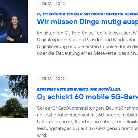
25. Mai 2022
O
TELEFÓNICA TECTALK MIT DIGITALEXPERTIN VEREN
2
Wir müssen Dinge mutig aus
Im aktuellen O
Telefónica TecTalk diskutiert 
2
Digitalexpertin Verena Pausder und Moderatorin
Digitalisierung und die ersten Impulse durch 
über die Bedeutung eines Metaverse, das sich 
25. Mai 2022
BESSERES NETZ BEI EVENTS UND NOTFÄLLEN:
O
schickt 60 mobile 5G-Sen
2
Sei es für Großveranstaltungen, Baumaßnahme
ab jetzt deutschlandweit mit 60 neuen, mobile
Unternehmen O
Kund:innen schnell und flexi
2
leistungsfähiges 5G auf 3,6 GHz genau dort zu
wird.