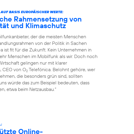
 AUF BASIS EUROPÄISCHER WERTE:
liche Rahmensetzung von
nität und Klimaschutz
ilfunkanbieter, der die meisten Menschen
Handlungsrahmen von der Politik in Sachen
a ist fit für die Zukunft. Kein Unternehmen in
mehr Menschen im Mobilfunk als wir. Doch noch
rtschaft gelingen nur mit klarer
s, CEO von O
Telefónica. Belohnt gehöre, wer
2
ehmen, die besonders grün sind, sollten
 uns würde das zum Beispiel bedeuten, dass
n, etwa beim Netzausbau.“
.:
ützte Online-