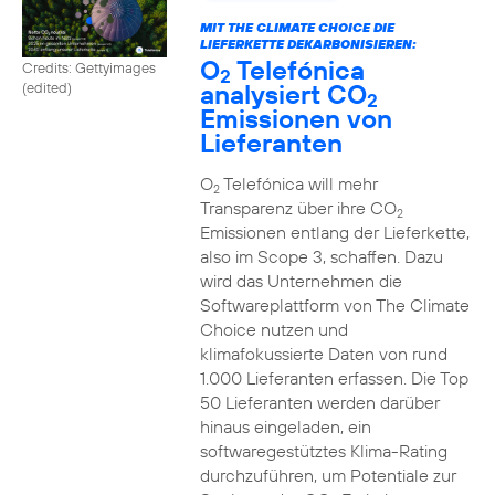
MIT THE CLIMATE CHOICE DIE
LIEFERKETTE DEKARBONISIEREN:
O
Telefónica
Credits: Gettyimages
2
analysiert CO
(edited)
2
Emissionen von
Lieferanten
O
Telefónica will mehr
2
Transparenz über ihre CO
2
Emissionen entlang der Lieferkette,
also im Scope 3, schaffen. Dazu
wird das Unternehmen die
Softwareplattform von The Climate
Choice nutzen und
klimafokussierte Daten von rund
1.000 Lieferanten erfassen. Die Top
50 Lieferanten werden darüber
hinaus eingeladen, ein
softwaregestütztes Klima-Rating
durchzuführen, um Potentiale zur