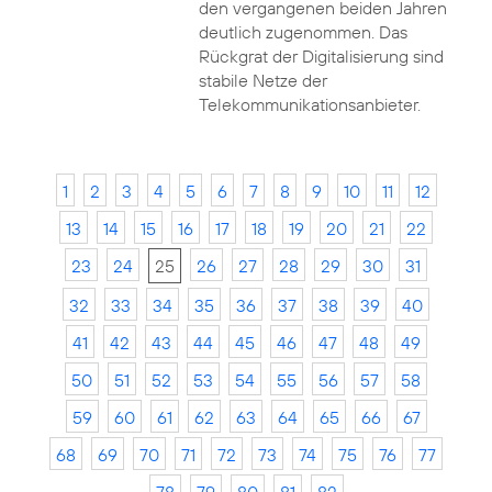
den vergangenen beiden Jahren
deutlich zugenommen. Das
Rückgrat der Digitalisierung sind
stabile Netze der
Telekommunikationsanbieter.
1
2
3
4
5
6
7
8
9
10
11
12
13
14
15
16
17
18
19
20
21
22
23
24
25
26
27
28
29
30
31
32
33
34
35
36
37
38
39
40
41
42
43
44
45
46
47
48
49
50
51
52
53
54
55
56
57
58
59
60
61
62
63
64
65
66
67
68
69
70
71
72
73
74
75
76
77