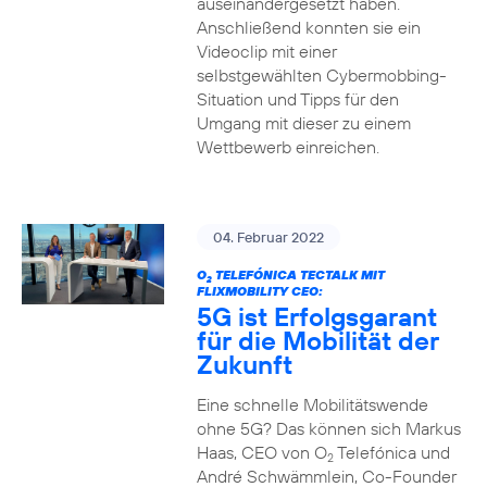
auseinandergesetzt haben.
Anschließend konnten sie ein
Videoclip mit einer
selbstgewählten Cybermobbing-
Situation und Tipps für den
Umgang mit dieser zu einem
Wettbewerb einreichen.
04. Februar 2022
O
TELEFÓNICA TECTALK MIT
2
FLIXMOBILITY CEO:
5G ist Erfolgsgarant
für die Mobilität der
Zukunft
Eine schnelle Mobilitätswende
ohne 5G? Das können sich Markus
Haas, CEO von O
Telefónica und
2
André Schwämmlein, Co-Founder