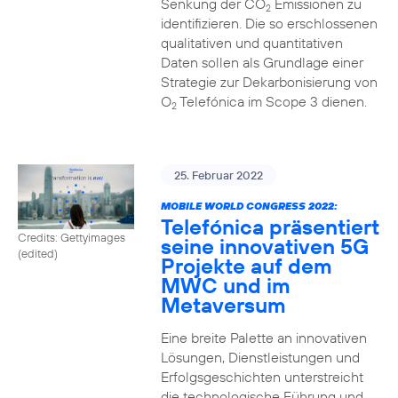
Senkung der CO
Emissionen zu
2
identifizieren. Die so erschlossenen
qualitativen und quantitativen
Daten sollen als Grundlage einer
Strategie zur Dekarbonisierung von
O
Telefónica im Scope 3 dienen.
2
25. Februar 2022
MOBILE WORLD CONGRESS 2022:
Telefónica präsentiert
Credits: Gettyimages
seine innovativen 5G
(edited)
Projekte auf dem
MWC und im
Metaversum
Eine breite Palette an innovativen
Lösungen, Dienstleistungen und
Erfolgsgeschichten unterstreicht
die technologische Führung und