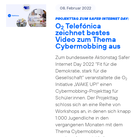
08. Februar 2022
PROJEKTTAG ZUM SAFER INTERNET DAY:
O
Telefónica
2
zeichnet bestes
Video zum Thema
Cybermobbing aus
Zum bundesweite Aktionstag Safer
Internet Day 2022 “Fit für die
Demokratie, stark für die
Gesellschaft” veranstaltete die O
2
Initiative „WAKE UP!“ einen
Cybermobbing-Projekttag für
Schüler:innen. Der Projekttag
schloss sich an eine Reihe von
Workshops an, in denen sich knapp
1.000 Jugendliche in den
vergangenen Monaten mit dem
Thema Cybermobbing