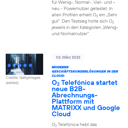
für Wenig-, Normal-, Viel- und –
neu - Powernutzer getestet. In
allen Profilen erhielt O
ein „Sehr
2
gut“. Den Testsieg holte sich O
2
jeweils in den Kategorien „Wenig-
und Normalnutzer“.
02. März 2022
MODERNE
GESCHÄFTSKUNDENLÖSUNGEN IN DER
CLOUD:
Credits: Gettyimages
O
Telefónica startet
(edited)
2
neue B2B-
Abrechnungs-
Plattform mit
MATRIXX und Google
Cloud
O
Telefónica hebt das
2