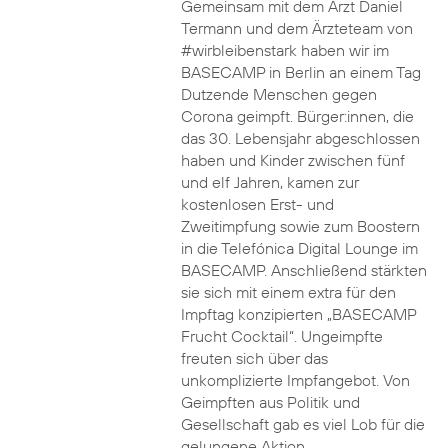
Gemeinsam mit dem Arzt Daniel
Termann und dem Ärzteteam von
#wirbleibenstark haben wir im
BASECAMP in Berlin an einem Tag
Dutzende Menschen gegen
Corona geimpft. Bürger:innen, die
das 30. Lebensjahr abgeschlossen
haben und Kinder zwischen fünf
und elf Jahren, kamen zur
kostenlosen Erst- und
Zweitimpfung sowie zum Boostern
in die Telefónica Digital Lounge im
BASECAMP. Anschließend stärkten
sie sich mit einem extra für den
Impftag konzipierten „BASECAMP
Frucht Cocktail“. Ungeimpfte
freuten sich über das
unkomplizierte Impfangebot. Von
Geimpften aus Politik und
Gesellschaft gab es viel Lob für die
gelungene Aktion.