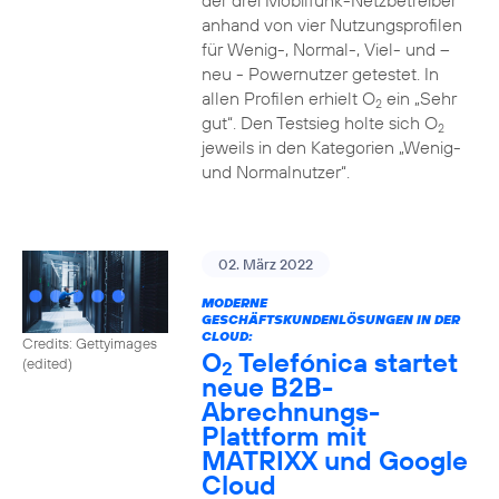
der drei Mobilfunk-Netzbetreiber
anhand von vier Nutzungsprofilen
für Wenig-, Normal-, Viel- und –
neu - Powernutzer getestet. In
allen Profilen erhielt O
ein „Sehr
2
gut“. Den Testsieg holte sich O
2
jeweils in den Kategorien „Wenig-
und Normalnutzer“.
02. März 2022
MODERNE
GESCHÄFTSKUNDENLÖSUNGEN IN DER
CLOUD:
Credits: Gettyimages
O
Telefónica startet
(edited)
2
neue B2B-
Abrechnungs-
Plattform mit
MATRIXX und Google
Cloud