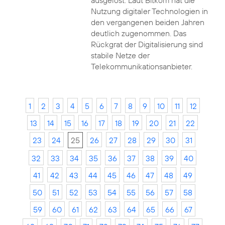
ausgelöst. Laut Bitkom hat die
Nutzung digitaler Technologien in
den vergangenen beiden Jahren
deutlich zugenommen. Das
Rückgrat der Digitalisierung sind
stabile Netze der
Telekommunikationsanbieter.
1
2
3
4
5
6
7
8
9
10
11
12
13
14
15
16
17
18
19
20
21
22
23
24
25
26
27
28
29
30
31
32
33
34
35
36
37
38
39
40
41
42
43
44
45
46
47
48
49
50
51
52
53
54
55
56
57
58
59
60
61
62
63
64
65
66
67