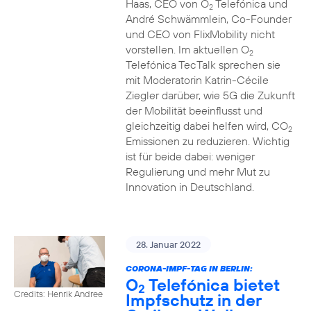
Haas, CEO von O
Telefónica und
2
André Schwämmlein, Co-Founder
und CEO von FlixMobility nicht
vorstellen. Im aktuellen O
2
Telefónica TecTalk sprechen sie
mit Moderatorin Katrin-Cécile
Ziegler darüber, wie 5G die Zukunft
der Mobilität beeinflusst und
gleichzeitig dabei helfen wird, CO
2
Emissionen zu reduzieren. Wichtig
ist für beide dabei: weniger
Regulierung und mehr Mut zu
Innovation in Deutschland.
28. Januar 2022
CORONA-IMPF-TAG IN BERLIN:
O
Telefónica bietet
2
Credits: Henrik Andree
Impfschutz in der