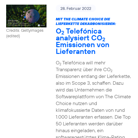
28. Februar 2022
MIT THE CLIMATE CHOICE DIE
LIEFERKETTE DEKARBONISIEREN:
O
Telefónica
Credits: Gettyimages
2
analysiert CO
(edited)
2
Emissionen von
Lieferanten
O
Telefónica will mehr
2
Transparenz über ihre CO
2
Emissionen entlang der Lieferkette,
also im Scope 3, schaffen. Dazu
wird das Unternehmen die
Softwareplattform von The Climate
Choice nutzen und
klimafokussierte Daten von rund
1.000 Lieferanten erfassen. Die Top
50 Lieferanten werden darüber
hinaus eingeladen, ein
softwaregestütztes Klima-Rating