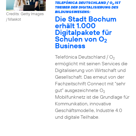
TELEFÓNICA DEUTSCHLAND / O
IST
2
TREIBER DER DIGITALISIERUNG DES
BILDUNGSWESENS:
Credits: Getty Images
Die Stadt Bochum
/ Maskot
erhält 1.000
Digitalpakete für
Schulen von O
2
Business
Telefónica Deutschland / O
2
ermöglicht mit seinen Services die
Digitalisierung von Wirtschaft und
Gesellschaft. Das erneut von der
Fachzeitschrift Connect mit “sehr
gut” ausgezeichnete O
2
Mobilfunknetz ist die Grundlage für
Kommunikation, innovative
Geschäftsmodelle, Industrie 4.0
und digitale Teilhabe.