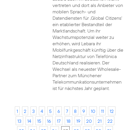
vertreten und dort als Anbieter von
mobilen Sprach- und
Datendiensten für ‚Global Citizens‘
ein etablierter Bestandteil der
Marktlandschaft. Um ihr
Wachstumspotenzial weiter zu
erhöhen, wird Lebara ihr
Mobilfunkgeschäft künftig über die
Netzinfrastruktur von Telefónica
Deutschland realisieren. Der
Wechsel als neuester Wholesale-
Partner zum Münchener
Telekommunikationsunternehmen
ist für nächstes Jahr geplant.
1
2
3
4
5
6
7
8
9
10
11
12
13
14
15
16
17
18
19
20
21
22