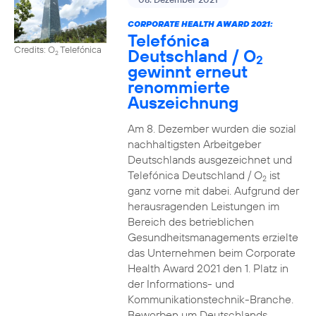
CORPORATE HEALTH AWARD 2021:
Telefónica
Credits: O
Telefónica
Deutschland / O
2
2
gewinnt erneut
renommierte
Auszeichnung
Am 8. Dezember wurden die sozial
nachhaltigsten Arbeitgeber
Deutschlands ausgezeichnet und
Telefónica Deutschland / O
ist
2
ganz vorne mit dabei. Aufgrund der
herausragenden Leistungen im
Bereich des betrieblichen
Gesundheitsmanagements erzielte
das Unternehmen beim Corporate
Health Award 2021 den 1. Platz in
der Informations- und
Kommunikationstechnik-Branche.
Beworben um Deutschlands