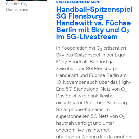
SPIELGESCHEHEN SEIN:
Credits: Sky
Handball-Spitzenspiel
Deutschland
SG Flensburg
Handewitt vs. Füchse
Berlin mit Sky und O
2
im 5G-Livestream
In Kooperation mit O
präsentiert
2
Sky das Spitzenspiel in der Liqui
Moly Handball-Bundesliga
zwischen der SG Flensburg-
Handewitt und Füchse Berlin am
10. November auch über das High-
End 5G Standalone-Netz von O
.
2
Das Spiel wird dank flexibel
einsetzbarer Profi- und Samsung-
Smartphone-Kameras im
superschnellen 5G Netz von O
2
hautnah verfolgt und unter
anderem live ins Internet
übertragen. Neben der klassischen