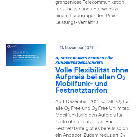
grenzenlose Telekommunikation
für zuhause und unterwegs zu
einem herausragenden Preis-
Leistungs-Verhältnis.
11. November 2021
O
SETZT KLARES ZEICHEN FÜR
2
KUNDENFREUNDLICHKEIT:
Volle Flexibilität ohne
Aufpreis bei allen O
2
Mobilfunk- und
Festnetztarifen
Ab 1. Dezember 2021 schafft O
für
2
alle O
Free und O
Free Unlimited
2
2
Mobilfunktarife den Aufpreis für
Tarife ohne Laufzeit ab. Für
Festnetztarife gibt es bereits solch
ein Angebot. Zudem reduziert O
2