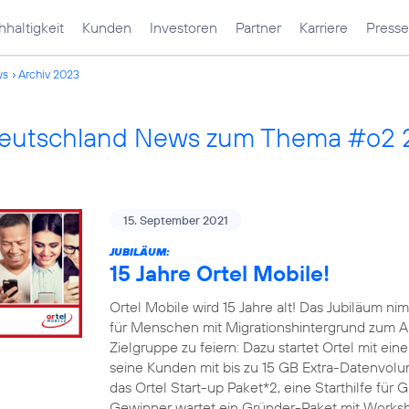
haltigkeit
Kunden
Investoren
Partner
Karriere
Presse
ws
Archiv 2023
Deutschland News zum Thema #o2
15. September 2021
JUBILÄUM:
15 Jahre Ortel Mobile!
Ortel Mobile wird 15 Jahre alt! Das Jubiläum 
für Menschen mit Migrationshintergrund zum An
Zielgruppe zu feiern: Dazu startet Ortel mit e
seine Kunden mit bis zu 15 GB Extra-Datenvo
das Ortel Start-up Paket*2, eine Starthilfe für
Gewinner wartet ein Gründer-Paket mit Worksh