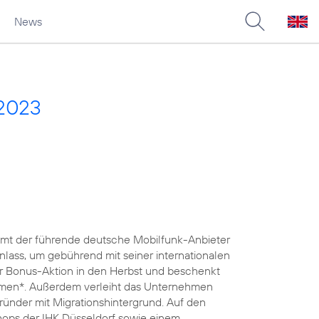
News
 2023
nimmt der führende deutsche Mobilfunk-Anbieter
lass, um gebührend mit seiner internationalen
iner Bonus-Aktion in den Herbst und beschenkt
lumen*. Außerdem verleiht das Unternehmen
 Gründer mit Migrationshintergrund. Auf den
ops der IHK Düsseldorf sowie einem