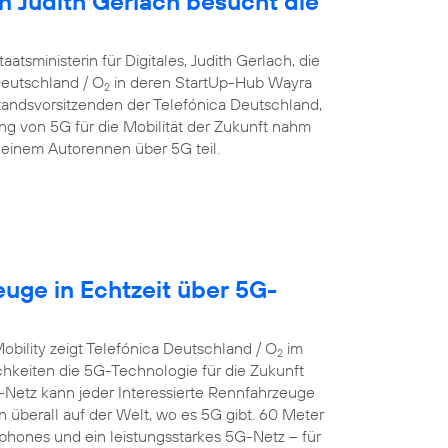
in Judith Gerlach besucht die
atsministerin für Digitales, Judith Gerlach, die
eutschland / O
in deren StartUp-Hub Wayra
2
andsvorsitzenden der Telefónica Deutschland,
g von 5G für die Mobilität der Zukunft nahm
einem Autorennen über 5G teil.
euge in Echtzeit über 5G-
bility zeigt Telefónica Deutschland / O
im
2
keiten die 5G-Technologie für die Zukunft
Netz kann jeder Interessierte Rennfahrzeuge
n überall auf der Welt, wo es 5G gibt. 60 Meter
hones und ein leistungsstarkes 5G-Netz – für