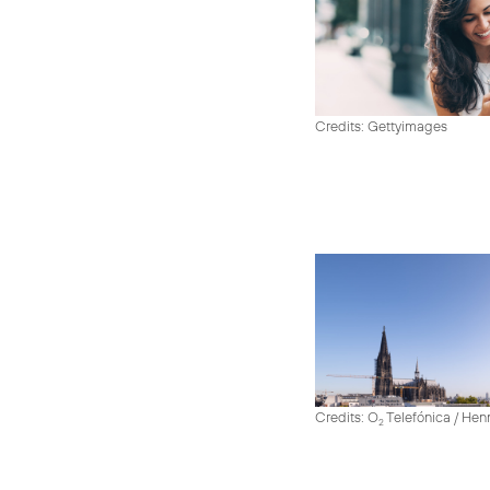
Credits: Gettyimages
Credits: O
Telefónica / He
2