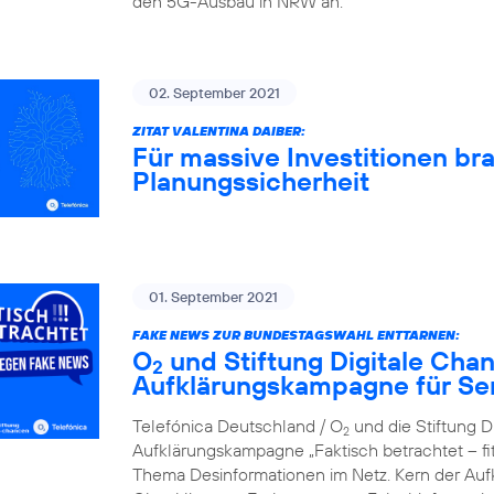
den 5G-Ausbau in NRW an.
02. September 2021
ZITAT VALENTINA DAIBER:
Für massive Investitionen br
Planungssicherheit
01. September 2021
FAKE NEWS ZUR BUNDESTAGSWAHL ENTTARNEN:
O
und Stiftung Digitale Cha
2
Aufklärungskampagne für Se
Telefónica Deutschland / O
und die Stiftung D
2
Aufklärungskampagne „Faktisch betrachtet – f
Thema Desinformationen im Netz. Kern der Aufkl