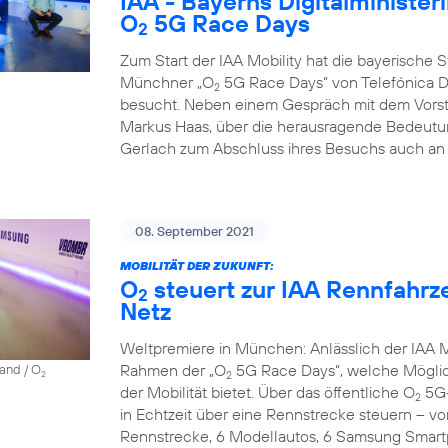
IAA - Bayerns Digitalminister
O
5G Race Days
2
Zum Start der IAA Mobility hat die bayerische Sta
Münchner „O
5G Race Days“ von Telefónica D
2
besucht. Neben einem Gespräch mit dem Vorst
Markus Haas, über die herausragende Bedeutun
Gerlach zum Abschluss ihres Besuchs auch an 
08. September 2021
MOBILITÄT DER ZUKUNFT:
O
steuert zur IAA Rennfahrz
2
Netz
Weltpremiere in München: Anlässlich der IAA Mo
Rahmen der „O
5G Race Days“, welche Möglich
land / O
2
2
der Mobilität bietet. Über das öffentliche O
5G-
2
in Echtzeit über eine Rennstrecke steuern – vo
Rennstrecke, 6 Modellautos, 6 Samsung Smartp