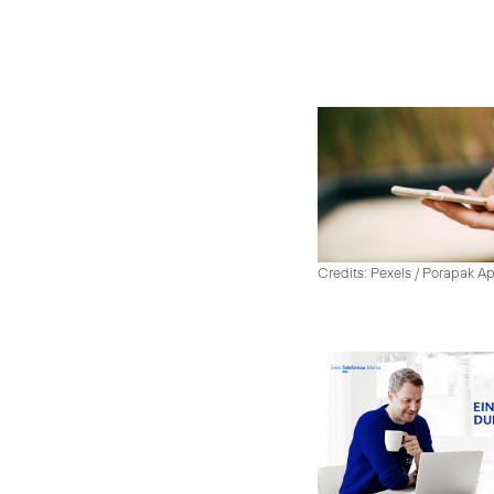
Credits: Pexels / Porapak A