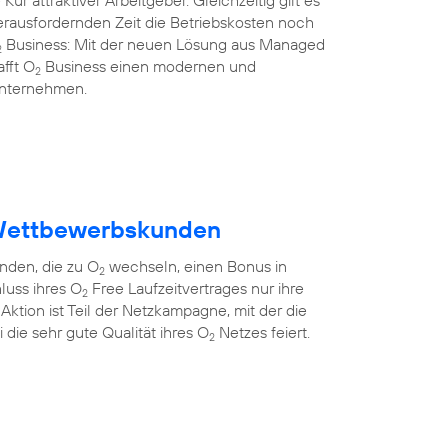
Kür attraktiver Arbeitgeber. Gleichzeitig gilt es
herausfordernden Zeit die Betriebskosten noch
Business: Mit der neuen Lösung aus Managed
2
afft O
Business einen modernen und
2
 Unternehmen.
Wettbewerbskunden
den, die zu O
wechseln, einen Bonus in
2
luss ihres O
Free Laufzeitvertrages nur ihre
2
ktion ist Teil der Netzkampagne, mit der die
die sehr gute Qualität ihres O
Netzes feiert.
2