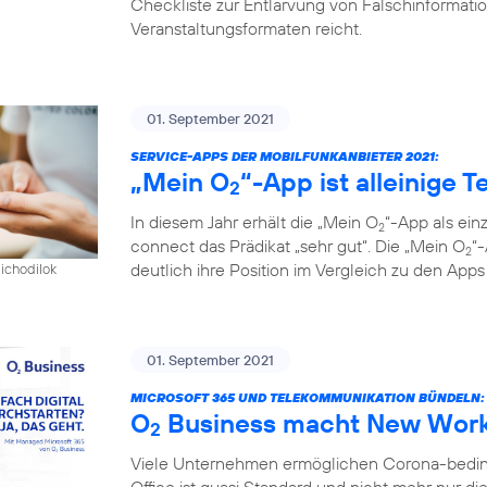
Checkliste zur Entlarvung von Falschinformatio
Veranstaltungsformaten reicht.
01. September 2021
SERVICE-APPS DER MOBILFUNKANBIETER 2021:
„Mein O
“-App ist alleinige 
2
In diesem Jahr erhält die „Mein O
“-App als ein
2
connect das Prädikat „sehr gut“. Die „Mein O
“
2
deutlich ihre Position im Vergleich zu den App
pichodilok
01. September 2021
MICROSOFT 365 UND TELEKOMMUNIKATION BÜNDELN:
O
Business macht New Work 
2
Viele Unternehmen ermöglichen Corona-bedingt