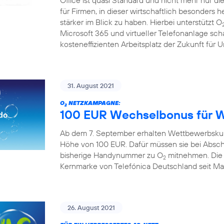
Office ist quasi Standard und nicht mehr nur die 
für Firmen, in dieser wirtschaftlich besonders 
stärker im Blick zu haben. Hierbei unterstützt O
Microsoft 365 und virtueller Telefonanlage sch
kosteneffizienten Arbeitsplatz der Zukunft für
31. August 2021
O
NETZKAMPAGNE:
2
100 EUR Wechselbonus für 
Ab dem 7. September erhalten Wettbewerbskun
Höhe von 100 EUR. Dafür müssen sie bei Absch
bisherige Handynummer zu O
mitnehmen. Die A
2
Kernmarke von Telefónica Deutschland seit Mai 
26. August 2021