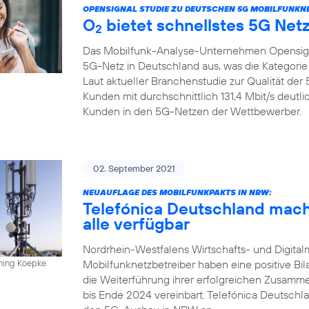
OPENSIGNAL STUDIE ZU DEUTSCHEN 5G MOBILFUNKN
O
bietet schnellstes 5G Net
2
Das Mobilfunk-Analyse-Unternehmen Opensign
5G-Netz in Deutschland aus, was die Kategorie
Laut aktueller Branchenstudie zur Qualität de
Kunden mit durchschnittlich 131,4 Mbit/s deutl
Kunden in den 5G-Netzen der Wettbewerber.
02. September 2021
NEUAUFLAGE DES MOBILFUNKPAKTS IN NRW:
Telefónica Deutschland mach
alle verfügbar
Nordrhein-Westfalens Wirtschafts- und Digitalm
Mobilfunknetzbetreiber haben eine positive Bi
nning Koepke
die Weiterführung ihrer erfolgreichen Zusamm
bis Ende 2024 vereinbart. Telefónica Deutschla