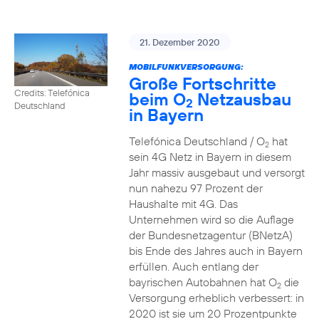
21. Dezember 2020
MOBILFUNKVERSORGUNG:
Große Fortschritte
Credits: Telefónica
beim O
Netzausbau
2
Deutschland
in Bayern
Telefónica Deutschland / O
hat
2
sein 4G Netz in Bayern in diesem
Jahr massiv ausgebaut und versorgt
nun nahezu 97 Prozent der
Haushalte mit 4G. Das
Unternehmen wird so die Auflage
der Bundesnetzagentur (BNetzA)
bis Ende des Jahres auch in Bayern
erfüllen. Auch entlang der
bayrischen Autobahnen hat O
die
2
Versorgung erheblich verbessert: in
2020 ist sie um 20 Prozentpunkte