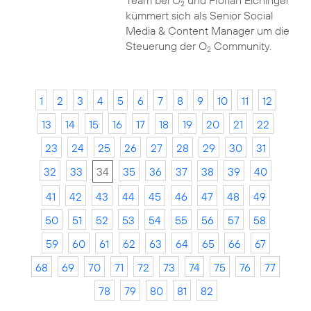
Team bei O
und Florian Eichinger
2
kümmert sich als Senior Social
Media & Content Manager um die
Steuerung der O
Community.
2
1
2
3
4
5
6
7
8
9
10
11
12
13
14
15
16
17
18
19
20
21
22
23
24
25
26
27
28
29
30
31
32
33
34
35
36
37
38
39
40
41
42
43
44
45
46
47
48
49
50
51
52
53
54
55
56
57
58
59
60
61
62
63
64
65
66
67
68
69
70
71
72
73
74
75
76
77
78
79
80
81
82