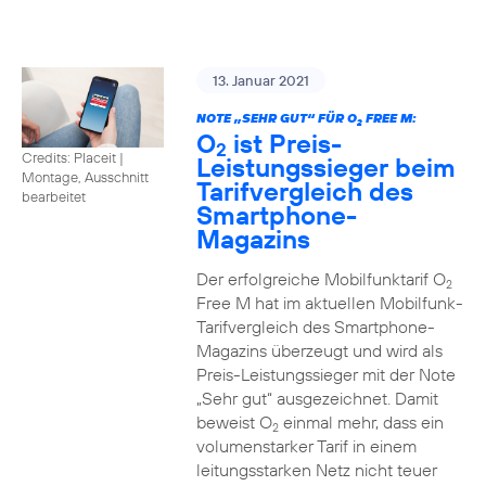
13. Januar 2021
NOTE „SEHR GUT“ FÜR O
FREE M:
2
O
ist Preis-
2
Credits: Placeit
|
Leistungssieger beim
Montage, Ausschnitt
Tarifvergleich des
bearbeitet
Smartphone-
Magazins
Der erfolgreiche Mobilfunktarif O
2
Free M hat im aktuellen Mobilfunk-
Tarifvergleich des Smartphone-
Magazins überzeugt und wird als
Preis-Leistungssieger mit der Note
„Sehr gut“ ausgezeichnet. Damit
beweist O
einmal mehr, dass ein
2
volumenstarker Tarif in einem
leitungsstarken Netz nicht teuer