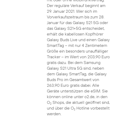
Der reguläre Verkauf beginnt am
29. Januar 2021. Wer sich im
Vorverkaufszeitraum bis zum 28.
Januar für das Galaxy S21 5G oder
das Galaxy S21+5G entscheidet,
erhält die kabellosen Kopfhörer
Galaxy Buds Live und einen Galaxy
SmartTag – mit nur 4 Zentimetern
Größe ein besonders unauffälliger
Tracker – im Wert von 203,90 Euro
gratis dazu. Bei dem Samsung
Galaxy S21 Ultra 5G sind, neben
dem Galaxy SmartTag, die Galaxy
Buds Pro im Gesamtwert von
263,90 Euro gratis dabei. Alle
Geräte unterstützen die eSIM. Sie
können online unter o2.de, in den
O
Shops, die aktuell geöffnet sind,
2
und über die O
Hotline vorbestellt
2
werden.