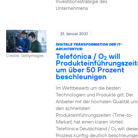
Investitionsstrategie des
Unternehmens.
21. Januar 2021
DIGITALE TRANSFORMATION DER IT-
ARCHITEKTUR:
Telefónica / O
will
Credits: Gettyimages
2
Produkteinführungszei
um über 50 Prozent
beschleunigen
Im Wettbewerb um die besten
Technologien und Produkte gilt: Der
Anbieter mit der höchsten Qualität un
den schnellsten
Produkteinführungszeiten (Time-to-
Market) hat einen klaren Vorteil.
Telefónica Deutschland / O
will diese
2
Prozess künftig deutlich beschleunig