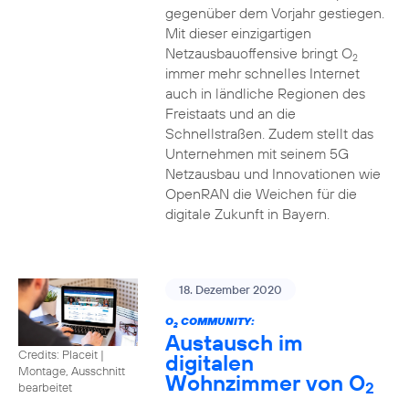
gegenüber dem Vorjahr gestiegen.
Mit dieser einzigartigen
Netzausbauoffensive bringt O
2
immer mehr schnelles Internet
auch in ländliche Regionen des
Freistaats und an die
Schnellstraßen. Zudem stellt das
Unternehmen mit seinem 5G
Netzausbau und Innovationen wie
OpenRAN die Weichen für die
digitale Zukunft in Bayern.
18. Dezember 2020
O
COMMUNITY:
2
Austausch im
Credits: Placeit
|
digitalen
Montage, Ausschnitt
Wohnzimmer von O
2
bearbeitet