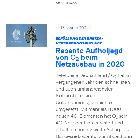
sein muss.
12. Januar 2021
ERFÜLLUNG DER BNETZA-
VERSORGUNGSAUFLAGE:
Rasante Aufholjagd
von O
beim
2
Netzausbau in 2020
Telefónica Deutschland / O
hat im
2
vergangenen Jahr den schnellsten
und auch umfangreichsten
Netzausbau seiner
Unternehmensgeschichte
umgesetzt. Mit mehr als 11.000
neuen 4G-Elementen hat O
sein
2
4G-Netz deutlich erweitert und
erfüllt die bundesweite Auflage der
Bundesnetzagentur zur Abdeckung