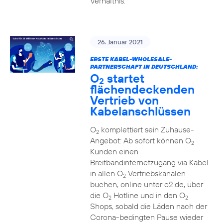
Verhältnis.
26. Januar 2021
ERSTE KABEL-WHOLESALE-
PARTNERSCHAFT IN DEUTSCHLAND:
O
startet
2
flächendeckenden
Vertrieb von
Kabelanschlüssen
O
komplettiert sein Zuhause-
2
Angebot: Ab sofort können O
2
Kunden einen
Breitbandinternetzugang via Kabel
in allen O
Vertriebskanälen
2
buchen, online unter o2.de, über
die O
Hotline und in den O
2
2
Shops, sobald die Läden nach der
Corona-bedingten Pause wieder