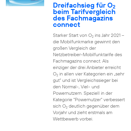
Dreifachsieg für O
2
beim Tarifvergleich
des Fachmagazins
connect
Starker Start von O
ins Jahr 2021 –
2
die Mobilfunkmarke gewinnt den
großen Vergleich der
Netzbetreiber-Mobilfunktarife des
Fachmagazins connect. Als
einziger der drei Anbieter erreicht
O
in allen vier Kategorien ein „sehr
2
gut“ und ist Vergleichssieger bei
den Normal-, Viel- und
Powernutzern. Speziell in der
Kategorie “Powernutzer” verbessert
sich O
deutlich gegenüber dem
2
Vorjahr und zieht erstmals am
Wettbewerb vorbei.