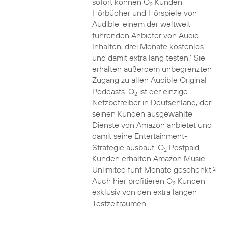
sofort können O
Kunden
2
Hörbücher und Hörspiele von
Audible, einem der weltweit
führenden Anbieter von Audio-
Inhalten, drei Monate kostenlos
und damit extra lang testen.
Sie
1
erhalten außerdem unbegrenzten
Zugang zu allen Audible Original
Podcasts. O
ist der einzige
2
Netzbetreiber in Deutschland, der
seinen Kunden ausgewählte
Dienste von Amazon anbietet und
damit seine Entertainment-
Strategie ausbaut. O
Postpaid
2
Kunden erhalten Amazon Music
Unlimited fünf Monate geschenkt.
2
Auch hier profitieren O
Kunden
2
exklusiv von den extra langen
Testzeiträumen.