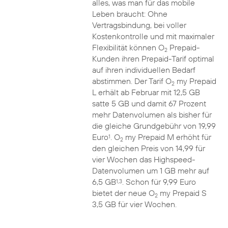
alles, was man für das mobile
Leben braucht: Ohne
Vertragsbindung, bei voller
Kostenkontrolle und mit maximaler
Flexibilität können O
Prepaid-
2
Kunden ihren Prepaid-Tarif optimal
auf ihren individuellen Bedarf
abstimmen. Der Tarif O
my Prepaid
2
L erhält ab Februar mit 12,5 GB
satte 5 GB und damit 67 Prozent
mehr Datenvolumen als bisher für
die gleiche Grundgebühr von 19,99
Euro
. O
my Prepaid M erhöht für
1
2
den gleichen Preis von 14,99 für
vier Wochen das Highspeed-
Datenvolumen um 1 GB mehr auf
6,5 GB
. Schon für 9,99 Euro
1,3
bietet der neue O
my Prepaid S
2
3,5 GB für vier Wochen.