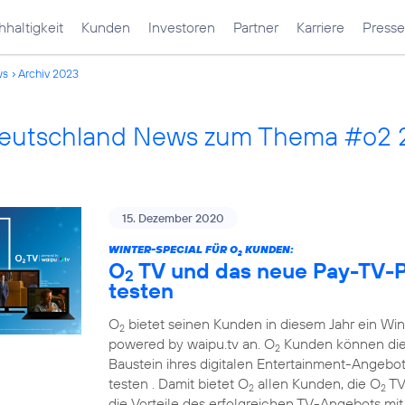
haltigkeit
Kunden
Investoren
Partner
Karriere
Presse
ws
Archiv 2023
Deutschland News zum Thema #o2
15. Dezember 2020
WINTER-SPECIAL FÜR O
KUNDEN:
2
O
TV und das neue Pay-TV-P
2
testen
O
bietet seinen Kunden in diesem Jahr ein Wi
2
powered by waipu.tv an. O
Kunden können die
2
Baustein ihres digitalen Entertainment-Angebots
testen . Damit bietet O
allen Kunden, die O
TV
2
2
die Vorteile des erfolgreichen TV-Angebots mi