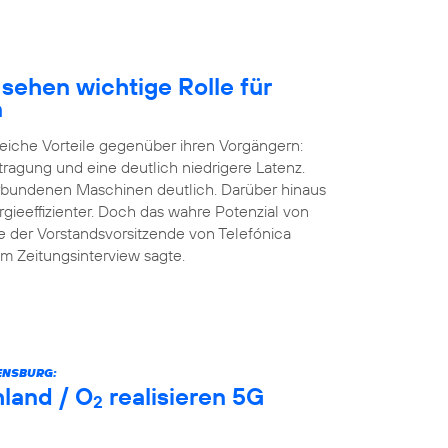
sehen wichtige Rolle für
n
eiche Vorteile gegenüber ihren Vorgängern:
tragung und eine deutlich niedrigere Latenz.
erbundenen Maschinen deutlich. Darüber hinaus
rgieeffizienter. Doch das wahre Potenzial von
e der Vorstandsvorsitzende von Telefónica
m Zeitungsinterview sagte.
ENSBURG:
land / O
realisieren 5G
2