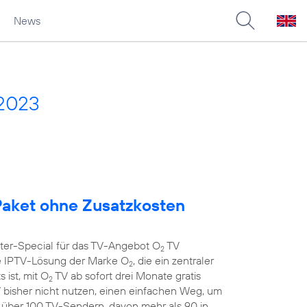
News
 2023
aket ohne Zusatzkosten
nter-Special für das TV-Angebot O
TV
2
 IPTV-Lösung der Marke O
, die ein zentraler
2
 ist, mit O
TV ab sofort drei Monate gratis
2
 bisher nicht nutzen, einen einfachen Weg, um
t über 100 TV-Sendern, davon mehr als 90 in