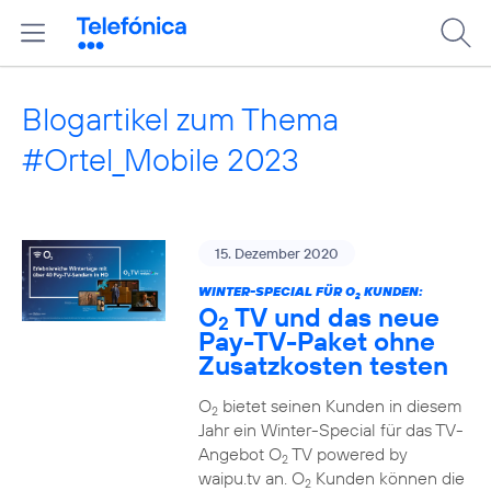
Blogartikel zum Thema
#Ortel_Mobile 2023
15. Dezember 2020
WINTER-SPECIAL FÜR O
KUNDEN:
2
O
TV und das neue
2
Pay-TV-Paket ohne
Zusatzkosten testen
O
bietet seinen Kunden in diesem
2
Jahr ein Winter-Special für das TV-
Angebot O
TV powered by
2
waipu.tv an. O
Kunden können die
2