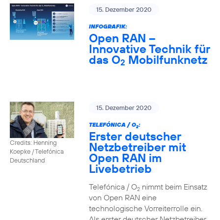
15. Dezember 2020
INFOGRAFIK:
Open RAN –
Innovative Technik für
das O
Mobilfunknetz
2
15. Dezember 2020
TELEFÓNICA / O
:
2
Erster deutscher
Credits: Henning
Netzbetreiber mit
Koepke / Telefónica
Open RAN im
Deutschland
Livebetrieb
Telefónica / O
nimmt beim Einsatz
2
von Open RAN eine
technologische Vorreiterrolle ein.
Als erster deutscher Netzbetreiber