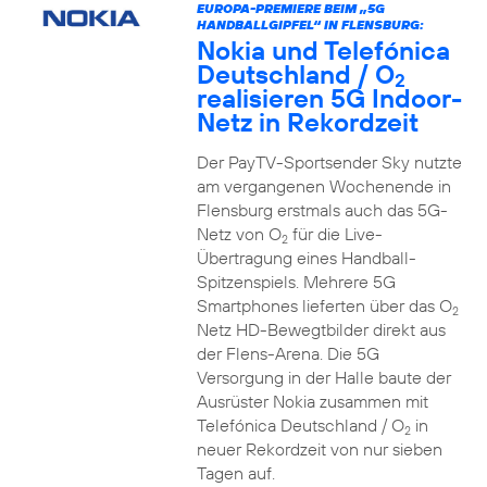
EUROPA-PREMIERE BEIM „5G
HANDBALLGIPFEL“ IN FLENSBURG:
Nokia und Telefónica
Deutschland / O
2
realisieren 5G Indoor-
Netz in Rekordzeit
Der PayTV-Sportsender Sky nutzte
am vergangenen Wochenende in
Flensburg erstmals auch das 5G-
Netz von O
für die Live-
2
Übertragung eines Handball-
Spitzenspiels. Mehrere 5G
Smartphones lieferten über das O
2
Netz HD-Bewegtbilder direkt aus
der Flens-Arena. Die 5G
Versorgung in der Halle baute der
Ausrüster Nokia zusammen mit
Telefónica Deutschland / O
in
2
neuer Rekordzeit von nur sieben
Tagen auf.