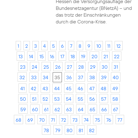
Hessen die Versorgungsauflage der
Bundesnetzagentur (BNetzA) – und
das trotz der Einschränkungen
durch die Corona-Krise.
1
2
3
4
5
6
7
8
9
10
11
12
13
14
15
16
17
18
19
20
21
22
23
24
25
26
27
28
29
30
31
32
33
34
35
36
37
38
39
40
41
42
43
44
45
46
47
48
49
50
51
52
53
54
55
56
57
58
59
60
61
62
63
64
65
66
67
68
69
70
71
72
73
74
75
76
77
78
79
80
81
82