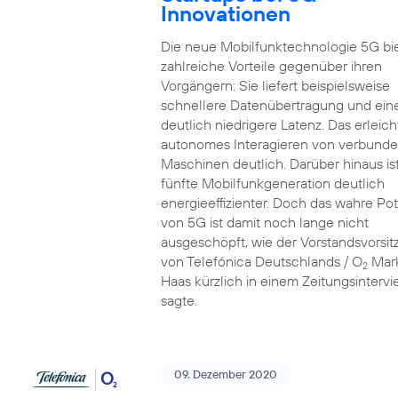
Innovationen
Die neue Mobilfunktechnologie 5G bi
zahlreiche Vorteile gegenüber ihren
Vorgängern: Sie liefert beispielsweise
schnellere Datenübertragung und ein
deutlich niedrigere Latenz. Das erleich
autonomes Interagieren von verbund
Maschinen deutlich. Darüber hinaus ist
fünfte Mobilfunkgeneration deutlich
energieeffizienter. Doch das wahre Pot
von 5G ist damit noch lange nicht
ausgeschöpft, wie der Vorstandsvorsi
von Telefónica Deutschlands / O
Mar
2
Haas kürzlich in einem Zeitungsinterv
sagte.
09. Dezember 2020