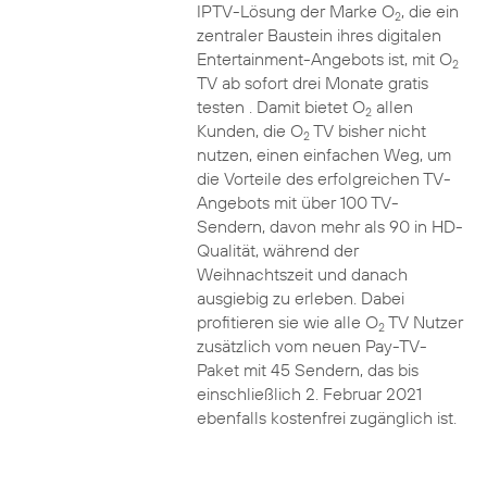
IPTV-Lösung der Marke O
, die ein
2
zentraler Baustein ihres digitalen
Entertainment-Angebots ist, mit O
2
TV ab sofort drei Monate gratis
testen . Damit bietet O
allen
2
Kunden, die O
TV bisher nicht
2
nutzen, einen einfachen Weg, um
die Vorteile des erfolgreichen TV-
Angebots mit über 100 TV-
Sendern, davon mehr als 90 in HD-
Qualität, während der
Weihnachtszeit und danach
ausgiebig zu erleben. Dabei
profitieren sie wie alle O
TV Nutzer
2
zusätzlich vom neuen Pay-TV-
Paket mit 45 Sendern, das bis
einschließlich 2. Februar 2021
ebenfalls kostenfrei zugänglich ist.