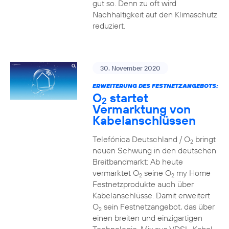
gut so. Denn zu oft wird
Nachhaltigkeit auf den Klimaschutz
reduziert.
30. November 2020
ERWEITERUNG DES FESTNETZANGEBOTS:
O
startet
2
Vermarktung von
Kabelanschlüssen
Telefónica Deutschland / O
bringt
2
neuen Schwung in den deutschen
Breitbandmarkt: Ab heute
vermarktet O
seine O
my Home
2
2
Festnetzprodukte auch über
Kabelanschlüsse. Damit erweitert
O
sein Festnetzangebot, das über
2
einen breiten und einzigartigen