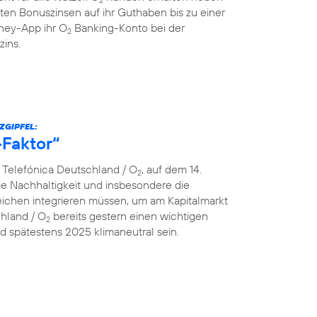
ten Bonuszinsen auf ihr Guthaben bis zu einer
ey-App ihr O
Banking-Konto bei der
2
zins.
ZGIPFEL:
-Faktor“
n Telefónica Deutschland / O
, auf dem 14.
2
e Nachhaltigkeit und insbesondere die
ereichen integrieren müssen, um am Kapitalmarkt
chland / O
bereits gestern einen wichtigen
2
 spätestens 2025 klimaneutral sein.