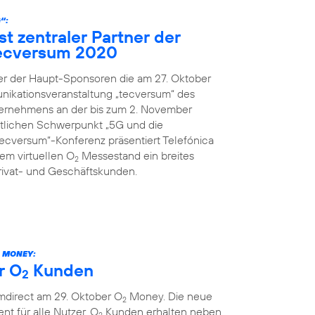
“:
st zentraler Partner der
ecversum 2020
ner der Haupt-Sponsoren die am 27. Oktober
nikationsveranstaltung „tecversum“ des
ernehmens an der bis zum 2. November
ltlichen Schwerpunkt „5G und die
„tecversum“-Konferenz präsentiert Telefónica
m virtuellen O
Messestand ein breites
2
rivat- und Geschäftskunden.
MONEY:
r O
Kunden
2
mdirect am 29. Oktober O
Money. Die neue
2
ent für alle Nutzer. O
Kunden erhalten neben
2