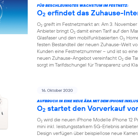
FÜR BESCHLEUNIGTES WACHSTUM IM FESTNETZ:
O
erfindet das Zuhause-Inte
2
O
greift im Festnetzmarkt an: Am 3. November 
2
Anbieter bringt O
damit einen Tarif auf den Mar
2
Glasfaser und den mobilfunkbasierten O
HomeS
2
festen Bestandteil der neuen Zuhause-Welt v
Kunden eine Festnetznummer – und ist so eine 
neuen Zuhause-Angebot vereinfacht O
die Ta
2
sorgt im Tarifdschungel für Transparenz und Klar
16. Oktober 2020
AUFBRUCH IN EINE NEUE ÄRA MIT DEM IPHONE INKLUS
O
startet den Vorverkauf vo
2
O
wird die neuen iPhone Modelle iPhone 12 Pr
2
mini inkl. leistungsstarkem 5G-Erlebnis anbiet
Design verfügen über beispiellose neue Kamer