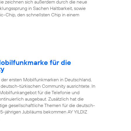
 Sie zeichnen sich außerdem durch die neue
klungssprung in Sachen Haltbarkeit, sowie
ic-Chip, den schnellsten Chip in einem
Mobilfunkmarke für die
ty
e der ersten Mobilfunkmarken in Deutschland,
er deutsch-türkischen Community ausrichtete. In
Mobilfunkangebot für die Telefonie und
tinuierlich ausgebaut. Zusätzlich hat die
ge gesellschaftliche Themen für die deutsch-
s 15-jährigen Jubiläums bekommen AY YILDIZ
.