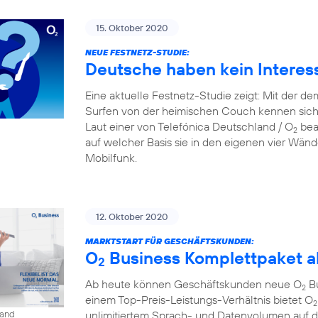
15. Oktober 2020
NEUE FESTNETZ-STUDIE:
Deutsche haben kein Interes
Eine aktuelle Festnetz-Studie zeigt: Mit der d
Surfen von der heimischen Couch kennen sich
Laut einer von Telefónica Deutschland / O
beau
2
auf welcher Basis sie in den eigenen vier Wänd
Mobilfunk.
12. Oktober 2020
MARKTSTART FÜR GESCHÄFTSKUNDEN:
O
Business Komplettpaket ab
2
Ab heute können Geschäftskunden neue O
Bu
2
einem Top-Preis-Leistungs-Verhältnis bietet O
2
unlimitiertem Sprach- und Datenvolumen auf 
land