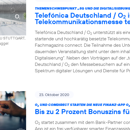
THEMENSCHWERPUNKT „5G UND DIE DIGITALISIERUNG
Telefónica Deutschland / O
i
2
Telekommunikationsmesse t
Telefónica Deutschland / O
unterstützt als ei
2
startende und hochkarätig besetzte Telekommu
AU STUTTGART,
uggel
Fachmagazins connect. Die Teilnahme des Unt
dauernden Veranstaltung steht unter dem inha
Digitalisierung“. Neben den Vorträgen auf der 
Deutschland / O
den Messebesuchern auf eine
2
Spektrum digitaler Lösungen und Dienste für P
23. Oktober 2020
O
UND COMDIRECT STARTEN DIE NEUE FINANZ-APP O
2
2
Bis zu 2 Prozent Bonuszins fü
O
startet zusammen mit dem Bank-Partner co
2
App ist ein frei verfügbarer smarter Finanzassist