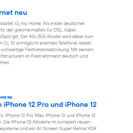
rnet neu
startet O
my Home. Als erster deutscher
2
kt, der gleichermaßen für DSL, Kabel,
pot gilt. Der 4G-/5G-Router wird dabei zum
on O
. Er ermöglicht erstmals Telefonie, bietet
2
vollwertige Festnetzersatzlösung. Mit seinem
rifstrukturen im Festnetzmarkt deutlich und
heit.
IVE 5G:
n iPhone 12 Pro und iPhone 12
o, iPhone 12 Pro Max, iPhone 12 und iPhone 12
en. Die iPhone 12-Modelle im komplett neuen
asysteme und ein All Screen Super Retina XDR