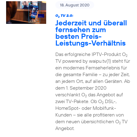
18. August 2020
O
TV 2.0:
2
Jederzeit und überall
fernsehen zum
besten Preis-
Leistungs-Verhältnis
Das erfolgreiche IPTV-Produkt O
2
TV powered by waipu.tv(1) steht für
ein modernes Fernseherlebnis für
die gesamte Familie – zu jeder Zeit,
an jedem Ort, auf allen Geräten. Ab
dem 1. September 2020
verschlankt O
das Angebot auf
2
zwei TV-Pakete. Ob O
DSL-,
2
HomeSpot- oder Mobilfunk-
Kunden – sie alle profitieren von
dem neuen übersichtlichen O
TV
2
Angebot.