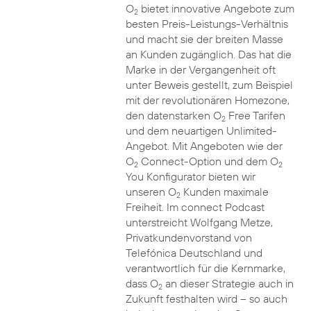
O
bietet innovative Angebote zum
2
besten Preis-Leistungs-Verhältnis
und macht sie der breiten Masse
an Kunden zugänglich. Das hat die
Marke in der Vergangenheit oft
unter Beweis gestellt, zum Beispiel
mit der revolutionären Homezone,
den datenstarken O
Free Tarifen
2
und dem neuartigen Unlimited-
Angebot. Mit Angeboten wie der
O
Connect-Option und dem O
2
2
You Konfigurator bieten wir
unseren O
Kunden maximale
2
Freiheit. Im connect Podcast
unterstreicht Wolfgang Metze,
Privatkundenvorstand von
Telefónica Deutschland und
verantwortlich für die Kernmarke,
dass O
an dieser Strategie auch in
2
Zukunft festhalten wird – so auch