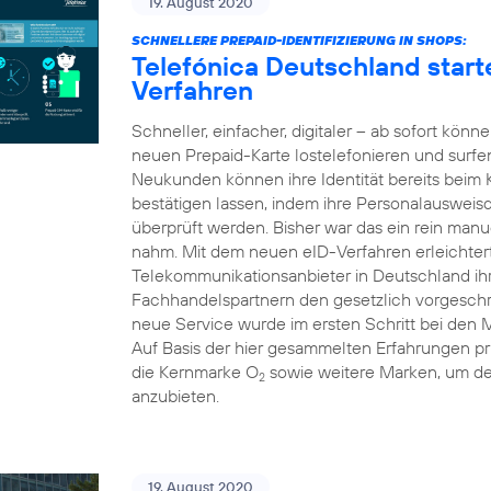
19. August 2020
SCHNELLERE PREPAID-IDENTIFIZIERUNG IN SHOPS:
Telefónica Deutschland starte
Verfahren
Schneller, einfacher, digitaler – ab sofort kön
neuen Prepaid-Karte lostelefonieren und surfe
Neukunden können ihre Identität bereits beim
bestätigen lassen, indem ihre Personalausweis
überprüft werden. Bisher war das ein rein manue
nahm. Mit dem neuen eID-Verfahren erleichtert 
Telekommunikationsanbieter in Deutschland i
Fachhandelspartnern den gesetzlich vorgeschri
neue Service wurde im ersten Schritt bei den 
Auf Basis der hier gesammelten Erfahrungen pr
die Kernmarke O
sowie weitere Marken, um d
2
anzubieten.
19. August 2020