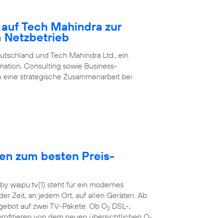
 auf Tech Mahindra zur
m Netzbetrieb
utschland und Tech Mahindra Ltd., ein
rmation, Consulting sowie Business-
 eine strategische Zusammenarbeit bei
hen zum besten Preis-
y waipu.tv(1) steht für ein modernes
der Zeit, an jedem Ort, auf allen Geräten. Ab
ebot auf zwei TV-Pakete. Ob O
DSL-,
2
rofitieren von dem neuen übersichtlichen O