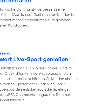
ufzeittarife
-türkische Community, verbessert seine
y Allnet Max: Je nach Tarif erhalten Kunden bei
eptember mehr Datenvolumen zum gleichen
geren Konditionen.
 BEI O
:
2
hwert Live-Sport genießen
Fußballfans und auch in der Formel 1 und im
or Ort wird für Fans vorerst voraussichtlich
ersport Jahresticket können O
Kunden aber ab
2
. Neben Spielen der Bundesliga und 2.
persport Jahresticket auch die Spiele der
le der UEFA Champions League (bis Sommer
 Golf inklusive.