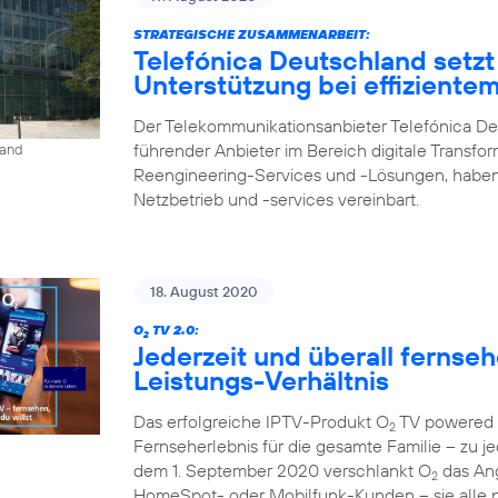
STRATEGISCHE ZUSAMMENARBEIT:
Telefónica Deutschland setzt
Unterstützung bei effiziente
Der Telekommunikationsanbieter Telefónica De
führender Anbieter im Bereich digitale Transfo
land
Reengineering-Services und -Lösungen, haben
Netzbetrieb und -services vereinbart.
18. August 2020
O
TV 2.0:
2
Jederzeit und überall fernse
Leistungs-Verhältnis
Das erfolgreiche IPTV-Produkt O
TV powered b
2
Fernseherlebnis für die gesamte Familie – zu je
dem 1. September 2020 verschlankt O
das Ang
2
HomeSpot- oder Mobilfunk-Kunden – sie alle p