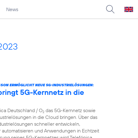
News
 2023
SSON ERMÖGLICHT NEUE 5G-INDUSTRIELÖSUNGEN:
ringt 5G-Kernnetz in die
nica Deutschland / O
das 5G-Kernnetz sowie
2
strielösungen in die Cloud bringen. Über das
dustrielösungen schneller entwickeln,
er automatisieren und Anwendungen in Echtzeit
ierung seines 5G-Kernnetzes wird Telefónica