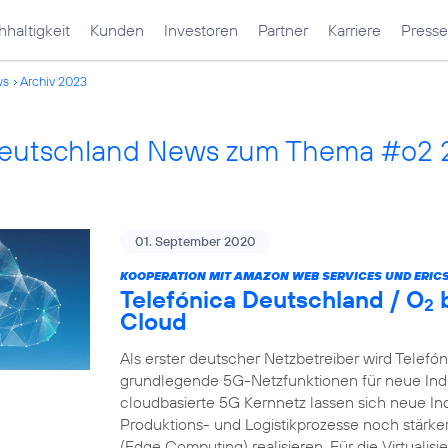
haltigkeit
Kunden
Investoren
Partner
Karriere
Presse
ws
Archiv 2023
Deutschland News zum Thema #o2
01. September 2020
KOOPERATION MIT AMAZON WEB SERVICES UND ERIC
Telefónica Deutschland / O
b
2
Cloud
Als erster deutscher Netzbetreiber wird Telefó
grundlegende 5G-Netzfunktionen für neue Indu
cloudbasierte 5G Kernnetz lassen sich neue In
Produktions- und Logistikprozesse noch stärk
(Edge Computing) realisieren. Für die Virtualis