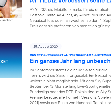
AY YILDIZ verbessert seine La
AY YILDIZ, die Mobilfunkmarke für die deutsch
Postpaid-Tarife Ay Allnet, Ay Allnet Plus und A
Neuabschluss oder Tarifwechsel ab dem 1. S
usschnitt
Preis oder sie profitieren von monatlich günsti
25. August 2020
DAS SKY SUPERSPORT JAHRESTICKET AB 1. SEPTEMBER
Ein ganzes Jahr lang unbesc
Im September startet die neue Saison für alle 
Tennis wird die Saison fortgesetzt. Ein Besuch v
weiterhin nicht möglich sein. Mit dem Sky Sup
September 12 Monate lang Live-Sport genießen
Bundesliga oder des DFB-Pokals sind im Sky Su
Premier League, alle Formel 1 Sessions, Spie
2021) sowie das Beste von Handball, Tennis und