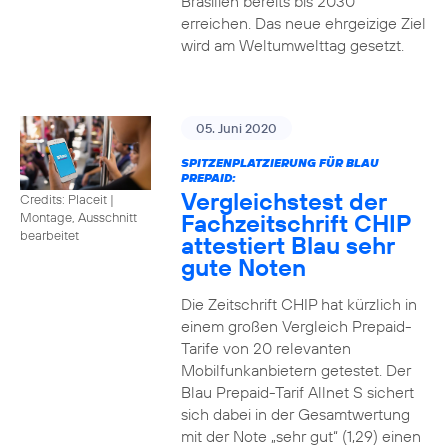
Brasilien bereits bis 2030
erreichen. Das neue ehrgeizige Ziel
wird am Weltumwelttag gesetzt.
05. Juni 2020
SPITZENPLATZIERUNG FÜR BLAU
PREPAID:
Vergleichstest der
Credits: Placeit
|
Fachzeitschrift CHIP
Montage, Ausschnitt
bearbeitet
attestiert Blau sehr
gute Noten
Die Zeitschrift CHIP hat kürzlich in
einem großen Vergleich Prepaid-
Tarife von 20 relevanten
Mobilfunkanbietern getestet. Der
Blau Prepaid-Tarif Allnet S sichert
sich dabei in der Gesamtwertung
mit der Note „sehr gut“ (1,29) einen