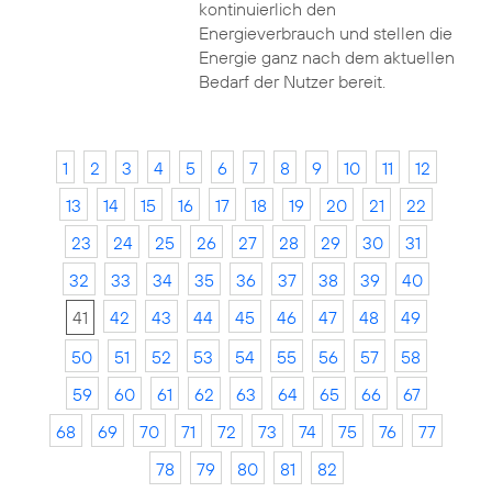
kontinuierlich den
Energieverbrauch und stellen die
Energie ganz nach dem aktuellen
Bedarf der Nutzer bereit.
1
2
3
4
5
6
7
8
9
10
11
12
13
14
15
16
17
18
19
20
21
22
23
24
25
26
27
28
29
30
31
32
33
34
35
36
37
38
39
40
41
42
43
44
45
46
47
48
49
50
51
52
53
54
55
56
57
58
59
60
61
62
63
64
65
66
67
68
69
70
71
72
73
74
75
76
77
78
79
80
81
82