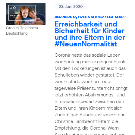
23. Juni 2020
DER NEUE O
FREE STARTER FLEX TARIF:
2
Erreichbarkeit und
Credits: Telefónica
Sicherheit für Kinder
Deutschland
und ihre Eltern in der
#NeuenNormalität
Corona hatte das soziale Leben
wochenlang massiv eingeschränkt.
Mit den Lockerungen ist auch das
Schulleben wieder gestartet. Der
wechselnde wochen- oder
tageweise Präsenzunterricht bringt
jetzt erhöhten Abstimmungs- und
Informationsbedarf zwischen den
Eltern und ihren Kindern mit sich.
Zudem gab Bundesjustizministerin
Christine Lambrecht Eltern die
Empfehlung, die Corona-Warn-
App der Bundesregierung auf den