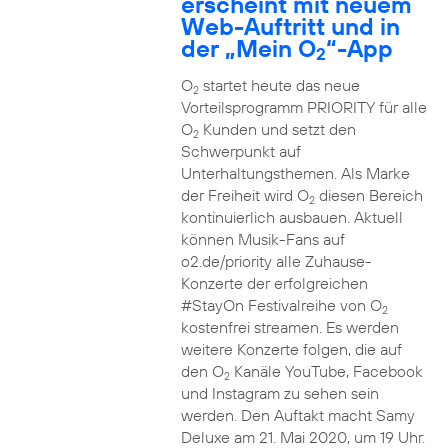
erscheint mit neuem
Web-Auftritt und in
der „Mein O
“-App
2
O
startet heute das neue
2
Vorteilsprogramm PRIORITY für alle
O
Kunden und setzt den
2
Schwerpunkt auf
Unterhaltungsthemen. Als Marke
der Freiheit wird O
diesen Bereich
2
kontinuierlich ausbauen. Aktuell
können Musik-Fans auf
o2.de/priority alle Zuhause-
Konzerte der erfolgreichen
#StayOn Festivalreihe von O
2
kostenfrei streamen. Es werden
weitere Konzerte folgen, die auf
den O
Kanäle YouTube, Facebook
2
und Instagram zu sehen sein
werden. Den Auftakt macht Samy
Deluxe am 21. Mai 2020, um 19 Uhr.