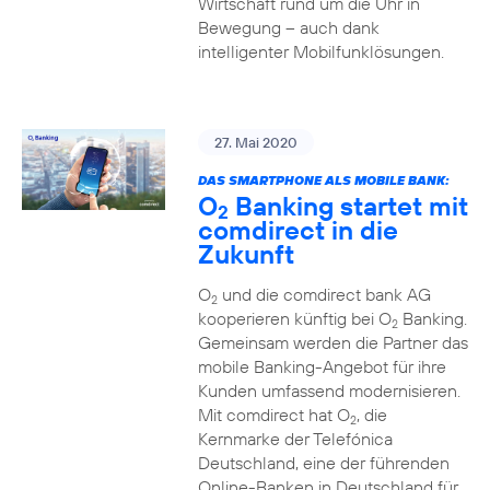
Wirtschaft rund um die Uhr in
Bewegung – auch dank
intelligenter Mobilfunklösungen.
27. Mai 2020
DAS SMARTPHONE ALS MOBILE BANK:
O
Banking startet mit
2
comdirect in die
Zukunft
O
und die comdirect bank AG
2
kooperieren künftig bei O
Banking.
2
Gemeinsam werden die Partner das
mobile Banking-Angebot für ihre
Kunden umfassend modernisieren.
Mit comdirect hat O
, die
2
Kernmarke der Telefónica
Deutschland, eine der führenden
Online-Banken in Deutschland für