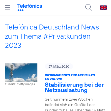
Telefónica Deutschland News
zum Thema #Privatkunden
2023
27. März 2020
INFORMATIONEN ZUR AKTUELLEN
SITUATION:
Stabilisierung bei der
Credits: Gettyimages
Netzauslastung
Seit nunmehr zwei Wochen
befindet sich ein Großteil der
Kunden zuhause. Über das O
Netz