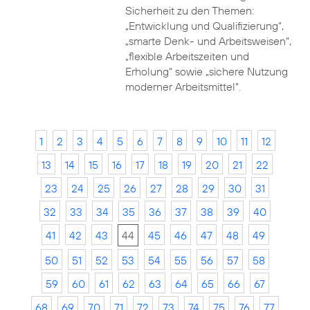
Sicherheit zu den Themen:
„Entwicklung und Qualifizierung“,
„smarte Denk- und Arbeitsweisen“,
„flexible Arbeitszeiten und
Erholung“ sowie „sichere Nutzung
moderner Arbeitsmittel“.
1
2
3
4
5
6
7
8
9
10
11
12
13
14
15
16
17
18
19
20
21
22
23
24
25
26
27
28
29
30
31
32
33
34
35
36
37
38
39
40
41
42
43
44
45
46
47
48
49
50
51
52
53
54
55
56
57
58
59
60
61
62
63
64
65
66
67
68
69
70
71
72
73
74
75
76
77