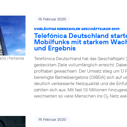
19. Februar 2020
VORLÄUFIGE KENNZAHLEN GESCHÄFTSJAHR 2019:
Telefónica Deutschland start
Mobilfunks mit starkem Wac
und Ergebnis
Telefónica Deutschland hat das Geschäftsjahr 
land / Fernanda
gesteckten Ziele vollumfänglich erreicht. Dab
profitabel gewachsen: Der Umsatz stieg um 1,1 P
bereinigte Betriebsergebnis (OIBDA) sich auf v
deutlich verbesserte Netzqualität und die Einfü
zahlten sich aus. Mit fast 1,5 Millionen hinz
wechselten so viele Menschen ins O
Netz wie
2
19. Februar 2020