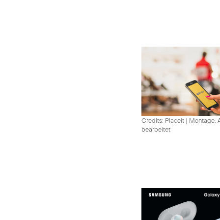
Credits: Placeit
|
Montage, A
bearbeitet