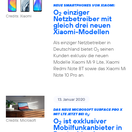
NEUE SMARTPHONES VON XIAOMI:
O
einziger
2
Credits: Xiaomi
Netzbetreiber mit
gleich drei neuen
Xiaomi-Modellen
Als einziger Netzbetreiber in
Deutschland bietet O
seinen
2
Kunden exklusiv die neuen
Modelle Xiaomi Mi 9 Lite, Xiaomi
Redmi Note 8T sowie das Xiaomi Mi
Note 10 Pro an.
13. Januar 2020
DAS NEUE MICROSOFT SURFACE PRO X
MIT LTE JETZT BEI O
:
2
O
ist exklusiver
Credits: Microsoft
2
Mobilfunkanbieter in