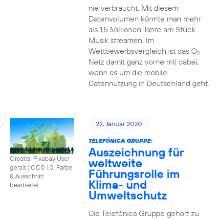
nie verbraucht. Mit diesem
Datenvolumen könnte man mehr
als 1,5 Millionen Jahre am Stück
Musik streamen. Im
Wettbewerbsvergleich ist das O
2
Netz damit ganz vorne mit dabei,
wenn es um die mobile
Datennutzung in Deutschland geht.
22. Januar 2020
TELEFÓNICA GRUPPE:
Auszeichnung für
Credits: Pixabay User
weltweite
geralt
|
CC0 1.0, Farbe
Führungsrolle im
& Ausschnitt
Klima- und
bearbeitet
Umweltschutz
Die Telefónica Gruppe gehört zu