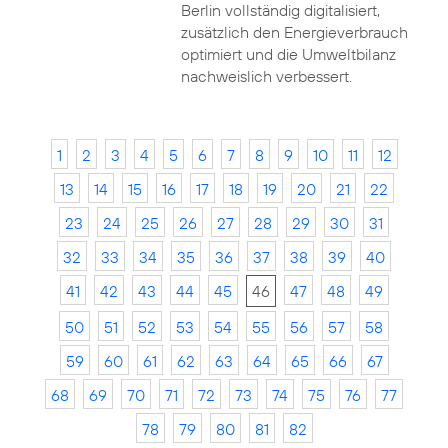
Berlin vollständig digitalisiert,
zusätzlich den Energieverbrauch
optimiert und die Umweltbilanz
nachweislich verbessert.
1
2
3
4
5
6
7
8
9
10
11
12
13
14
15
16
17
18
19
20
21
22
23
24
25
26
27
28
29
30
31
32
33
34
35
36
37
38
39
40
41
42
43
44
45
46
47
48
49
50
51
52
53
54
55
56
57
58
59
60
61
62
63
64
65
66
67
68
69
70
71
72
73
74
75
76
77
78
79
80
81
82