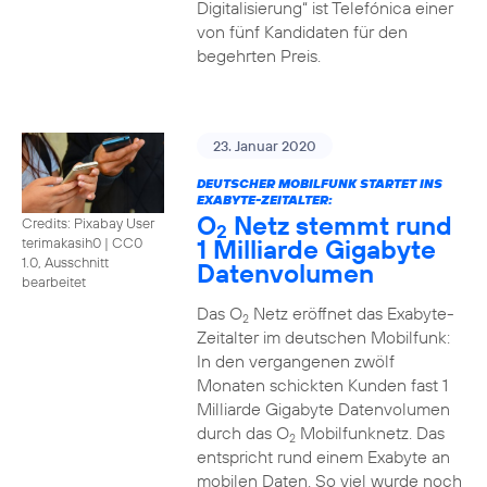
Digitalisierung“ ist Telefónica einer
von fünf Kandidaten für den
begehrten Preis.
23. Januar 2020
DEUTSCHER MOBILFUNK STARTET INS
EXABYTE-ZEITALTER:
O
Netz stemmt rund
Credits: Pixabay User
2
1 Milliarde Gigabyte
terimakasih0
|
CC0
1.0, Ausschnitt
Datenvolumen
bearbeitet
Das O
Netz eröffnet das Exabyte-
2
Zeitalter im deutschen Mobilfunk:
In den vergangenen zwölf
Monaten schickten Kunden fast 1
Milliarde Gigabyte Datenvolumen
durch das O
Mobilfunknetz. Das
2
entspricht rund einem Exabyte an
mobilen Daten. So viel wurde noch