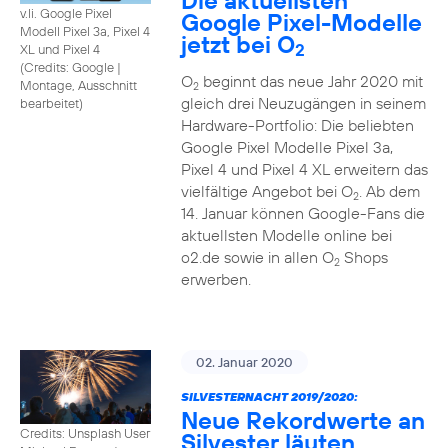
Die aktuellsten
v.li. Google Pixel
Google Pixel-Modelle
Modell Pixel 3a, Pixel 4
jetzt bei O
2
XL und Pixel 4
(
Credits: Google
|
O
beginnt das neue Jahr 2020 mit
Montage, Ausschnitt
2
gleich drei Neuzugängen in seinem
bearbeitet
)
Hardware-Portfolio: Die beliebten
Google Pixel Modelle Pixel 3a,
Pixel 4 und Pixel 4 XL erweitern das
vielfältige Angebot bei O
. Ab dem
2
14. Januar können Google-Fans die
aktuellsten Modelle online bei
o2.de sowie in allen O
Shops
2
erwerben.
02. Januar 2020
SILVESTERNACHT 2019/2020:
Neue Rekordwerte an
Credits: Unsplash User
Silvester läuten