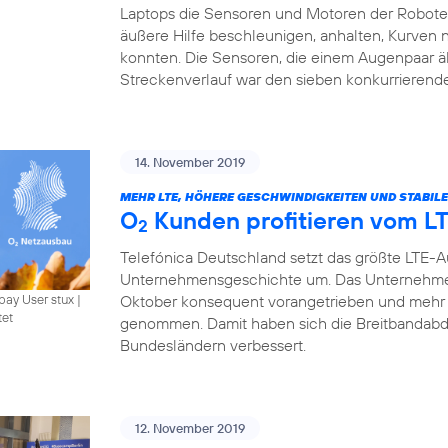
Laptops die Sensoren und Motoren der Roboter 
äußere Hilfe beschleunigen, anhalten, Kurven
konnten. Die Sensoren, die einem Augenpaar ä
Streckenverlauf war den sieben konkurrierend
14. November 2019
MEHR LTE, HÖHERE GESCHWINDIGKEITEN UND STABIL
O
Kunden profitieren vom L
2
Telefónica Deutschland setzt das größte LTE-
Unternehmensgeschichte um. Das Unternehme
Oktober konsequent vorangetrieben und mehr 
bay User stux
|
tet
genommen. Damit haben sich die Breitbandabde
Bundesländern verbessert.
12. November 2019