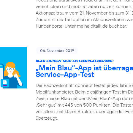
verschicken und mobile Daten nutzen können.
Aktionszeitraum vom 21. November bis zum 31. De
Zudem ist die Tarifoption im Aktionszeitraum w
Kundenportal unter meinalditalk.de buchbar.
06. November 2019
BLAU SICHERT SICH SPITZENPLATZIERUNG:
„Mein Blau“-App ist überrag
Service-App-Test
Die Fachzeitschrift connect testet jedes Jahr 
Mobilfunkanbieter. Beim diesjährigen Test im D
Zweitmarke Blau mit der „Mein Blau“-App den er
„Sehr gut“ mit 445 von 500 Punkten. Die Teste
vor allem „mit klarer Struktur, überragender F
überzeugt.