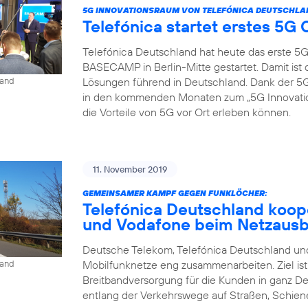
5G INNOVATIONSRAUM VON TELEFÓNICA DEUTSCHLA
Telefónica startet erstes 5
Telefónica Deutschland hat heute das erste 5
BASECAMP in Berlin-Mitte gestartet. Damit is
Lösungen führend in Deutschland. Dank der
land
in den kommenden Monaten zum „5G Innovat
die Vorteile von 5G vor Ort erleben können.
11. November 2019
GEMEINSAMER KAMPF GEGEN FUNKLÖCHER:
Telefónica Deutschland koop
und Vodafone beim Netzaus
Deutsche Telekom, Telefónica Deutschland und
Mobilfunknetze eng zusammenarbeiten. Ziel is
land
Breitbandversorgung für die Kunden in ganz D
entlang der Verkehrswege auf Straßen, Schien