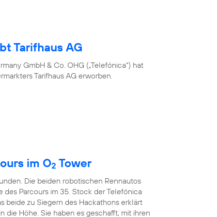
bt Tarifhaus AG
ermany GmbH & Co. OHG („Telefónica“) hat
ermarkters Tarifhaus AG erworben.
ours im O
Tower
2
kunden. Die beiden robotischen Rennautos
e des Parcours im 35. Stock der Telefónica
s beide zu Siegern des Hackathons erklärt
in die Höhe. Sie haben es geschafft, mit ihren