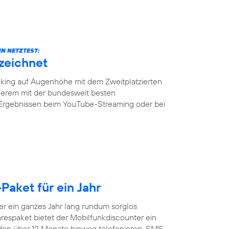
N NETZTEST:
zeichnet
ing auf Augenhöhe mit dem Zweitplatzierten
erem mit der bundesweit besten
 Ergebnissen beim YouTube-Streaming oder bei
Paket für ein Jahr
 ein ganzes Jahr lang rundum sorglos
respaket bietet der Mobilfunkdiscounter ein
nden über 12 Monate hinweg telefonieren, SMS