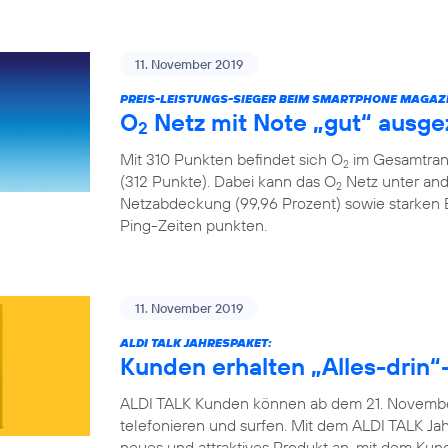
11. November 2019
PREIS-LEISTUNGS-SIEGER BEIM SMARTPHONE MAGAZI
O
Netz mit Note „gut“ ausge
2
Mit 310 Punkten befindet sich O
im Gesamtrank
2
(312 Punkte). Dabei kann das O
Netz unter and
2
Netzabdeckung (99,96 Prozent) sowie starken
Ping-Zeiten punkten.
11. November 2019
ALDI TALK JAHRESPAKET:
Kunden erhalten „Alles-drin“-
ALDI TALK Kunden können ab dem 21. November
telefonieren und surfen. Mit dem ALDI TALK Jah
neues und attraktives Produkt an, mit dem Ku