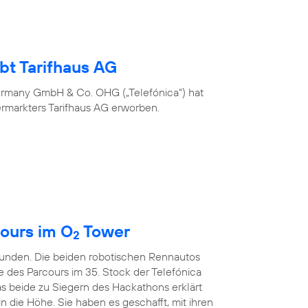
bt Tarifhaus AG
ermany GmbH & Co. OHG („Telefónica“) hat
ermarkters Tarifhaus AG erworben.
ours im O
Tower
2
kunden. Die beiden robotischen Rennautos
e des Parcours im 35. Stock der Telefónica
s beide zu Siegern des Hackathons erklärt
in die Höhe. Sie haben es geschafft, mit ihren