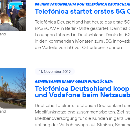
5G INNOVATIONSRAUM VON TELEFÓNICA DEUTSCHLA
Telefónica startet erstes 5
Telefónica Deutschland hat heute das erste 5
BASECAMP in Berlin-Mitte gestartet. Damit is
Lösungen führend in Deutschland. Dank der
land
in den kommenden Monaten zum „5G Innovat
die Vorteile von 5G vor Ort erleben können.
11. November 2019
GEMEINSAMER KAMPF GEGEN FUNKLÖCHER:
Telefónica Deutschland koop
und Vodafone beim Netzaus
Deutsche Telekom, Telefónica Deutschland und
Mobilfunknetze eng zusammenarbeiten. Ziel is
land
Breitbandversorgung für die Kunden in ganz D
entlang der Verkehrswege auf Straßen, Schien