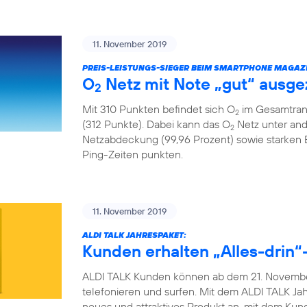
11. November 2019
PREIS-LEISTUNGS-SIEGER BEIM SMARTPHONE MAGAZI
O
Netz mit Note „gut“ ausge
2
Mit 310 Punkten befindet sich O
im Gesamtrank
2
(312 Punkte). Dabei kann das O
Netz unter and
2
Netzabdeckung (99,96 Prozent) sowie starken
Ping-Zeiten punkten.
11. November 2019
ALDI TALK JAHRESPAKET:
Kunden erhalten „Alles-drin“-
ALDI TALK Kunden können ab dem 21. November
telefonieren und surfen. Mit dem ALDI TALK Jah
neues und attraktives Produkt an, mit dem Ku