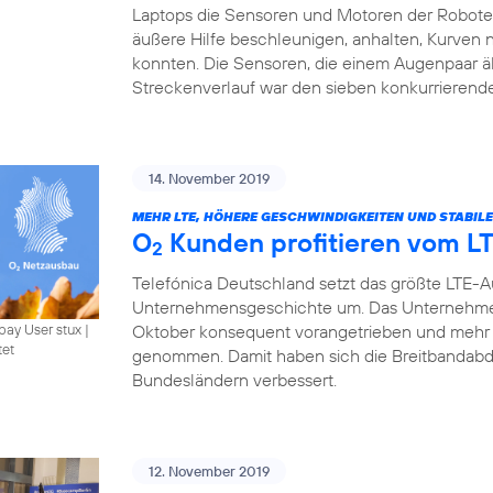
Laptops die Sensoren und Motoren der Roboter 
äußere Hilfe beschleunigen, anhalten, Kurven
konnten. Die Sensoren, die einem Augenpaar ä
Streckenverlauf war den sieben konkurrierend
14. November 2019
MEHR LTE, HÖHERE GESCHWINDIGKEITEN UND STABIL
O
Kunden profitieren vom L
2
Telefónica Deutschland setzt das größte LTE-
Unternehmensgeschichte um. Das Unternehme
Oktober konsequent vorangetrieben und mehr 
bay User stux
|
tet
genommen. Damit haben sich die Breitbandabde
Bundesländern verbessert.
12. November 2019