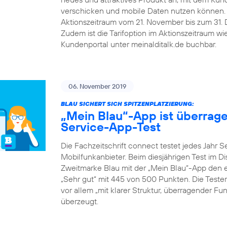
verschicken und mobile Daten nutzen können.
Aktionszeitraum vom 21. November bis zum 31. De
Zudem ist die Tarifoption im Aktionszeitraum w
Kundenportal unter meinalditalk.de buchbar.
06. November 2019
BLAU SICHERT SICH SPITZENPLATZIERUNG:
„Mein Blau“-App ist überrag
Service-App-Test
Die Fachzeitschrift connect testet jedes Jahr 
Mobilfunkanbieter. Beim diesjährigen Test im D
Zweitmarke Blau mit der „Mein Blau“-App den er
„Sehr gut“ mit 445 von 500 Punkten. Die Teste
vor allem „mit klarer Struktur, überragender F
überzeugt.