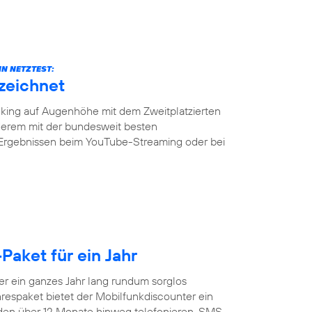
N NETZTEST:
zeichnet
ing auf Augenhöhe mit dem Zweitplatzierten
erem mit der bundesweit besten
 Ergebnissen beim YouTube-Streaming oder bei
Paket für ein Jahr
 ein ganzes Jahr lang rundum sorglos
respaket bietet der Mobilfunkdiscounter ein
nden über 12 Monate hinweg telefonieren, SMS