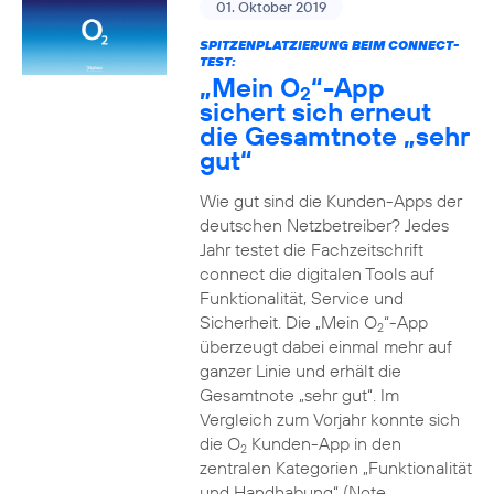
01. Oktober 2019
SPITZENPLATZIERUNG BEIM CONNECT-
TEST:
„Mein O
“-App
2
sichert sich erneut
die Gesamtnote „sehr
gut“
Wie gut sind die Kunden-Apps der
deutschen Netzbetreiber? Jedes
Jahr testet die Fachzeitschrift
connect die digitalen Tools auf
Funktionalität, Service und
Sicherheit. Die „Mein O
“-App
2
überzeugt dabei einmal mehr auf
ganzer Linie und erhält die
Gesamtnote „sehr gut“. Im
Vergleich zum Vorjahr konnte sich
die O
Kunden-App in den
2
zentralen Kategorien „Funktionalität
und Handhabung“ (Note