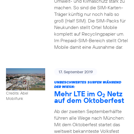
Umwelt- und Klimaschutz stark zu
machen. So sind die SIM-Karten-
Träger künftig nur noch halb so
groß (Half SIM). Die SIM-Packs für
Neukunden stellt Ortel Mobile
komplett auf Recyclingpapier um.
Im Prepaid-SIM-Bereich stellt Ortel
Mobile damit eine Ausnahme dar.
17. September 2019
UNBESCHWERTES SURFEN WÄHREND
DER WIESN:
Mehr LTE im O
Netz
Credits: Abel
2
auf dem Oktoberfest
Mobilfunk
Ab der zweiten Septemberhälfte
führen alle Wege nach München:
Mit dem Oktoberfest startet das
weltweit bekannteste Volksfest