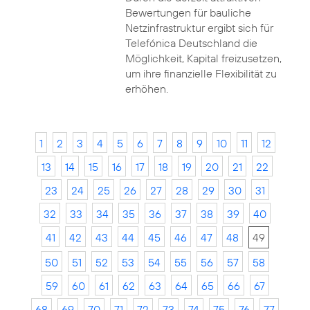
Bewertungen für bauliche
Netzinfrastruktur ergibt sich für
Telefónica Deutschland die
Möglichkeit, Kapital freizusetzen,
um ihre finanzielle Flexibilität zu
erhöhen.
1
2
3
4
5
6
7
8
9
10
11
12
13
14
15
16
17
18
19
20
21
22
23
24
25
26
27
28
29
30
31
32
33
34
35
36
37
38
39
40
41
42
43
44
45
46
47
48
49
50
51
52
53
54
55
56
57
58
59
60
61
62
63
64
65
66
67
68
69
70
71
72
73
74
75
76
77