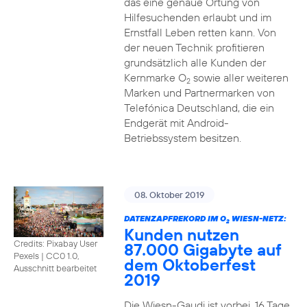
das eine genaue Ortung von
Hilfesuchenden erlaubt und im
Ernstfall Leben retten kann. Von
der neuen Technik profitieren
grundsätzlich alle Kunden der
Kernmarke O
sowie aller weiteren
2
Marken und Partnermarken von
Telefónica Deutschland, die ein
Endgerät mit Android-
Betriebssystem besitzen.
08. Oktober 2019
DATENZAPFREKORD IM O
WIESN-NETZ:
2
Kunden nutzen
Credits: Pixabay User
87.000 Gigabyte auf
Pexels
|
CC0 1.0,
dem Oktoberfest
Ausschnitt bearbeitet
2019
Die Wiesn-Gaudi ist vorbei. 16 Tage