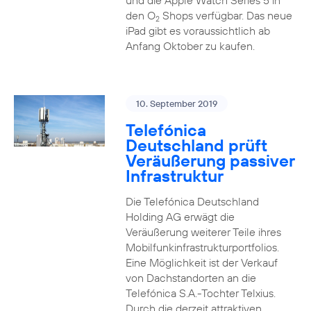
und die Apple Watch Series 5 in
den O
Shops verfügbar. Das neue
2
iPad gibt es voraussichtlich ab
Anfang Oktober zu kaufen.
10. September 2019
Telefónica
Deutschland prüft
Veräußerung passiver
Infrastruktur
Die Telefónica Deutschland
Holding AG erwägt die
Veräußerung weiterer Teile ihres
Mobilfunkinfrastrukturportfolios.
Eine Möglichkeit ist der Verkauf
von Dachstandorten an die
Telefónica S.A.-Tochter Telxius.
Durch die derzeit attraktiven