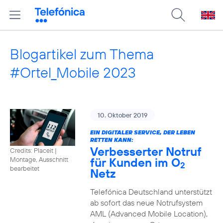
Blogartikel zum Thema
#Ortel_Mobile 2023
10. Oktober 2019
EIN DIGITALER SERVICE, DER LEBEN
RETTEN KANN:
Verbesserter Notruf
Credits: Placeit
|
für Kunden im O
Montage, Ausschnitt
2
bearbeitet
Netz
Telefónica Deutschland unterstützt
ab sofort das neue Notrufsystem
AML (Advanced Mobile Location),