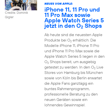
NEUES VON APPLE:
iPhone 11, 11 Pro und
Credits: Dominik
11 Pro Max sowie
Gigler
Apple Watch Series 5
jetzt in den O
Shops
2
Ab heute sind die neuesten Apple
Produkte bei O
erhältlich: Die
2
Modelle iPhone 11, iPhone 11 Pro
und iPhone 11 Pro Max sowie die
Apple Watch Series 5 liegen in den
O
Shops bereit, um ausgiebig
2
getestet zu werden. In den O
Live
2
Stores von Hamburg bis München
sowie von Köln bis Berlin erwartet
die Apple Fans ganztägig ein
buntes Rahmenprogramm,
professionelle Beratung zu den
neuen Geräten sowie ein
lohnendes Gewinnspiel.