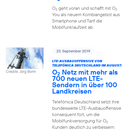
O
geht voran und schafft mit O
2
2
You als neuem Kombiangebot aus
Smartphone und Tarif die
Mobilfunklaufzeit ab.
23. September 2019
LTE-AUSBAUOFFENSIVE VON
TELEFÓNICA DEUTSCHLAND IM AUGUST:
O
Netz mit mehr als
Credits: Jörg Borm
2
700 neuen LTE-
Sendern in über 100
Landkreisen
Telefónica Deutschland setzt ihre
bundesweite LTE-Ausbauoffensive
konsequent fort, um die
Mobilfunkversorgung für O
2
Kunden deutlich zu verbessern.