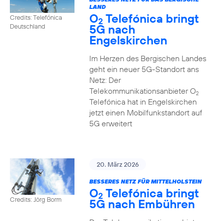
LAND
O
Telefónica bringt
Credits: Telefónica
2
5G nach
Deutschland
Engelskirchen
Im Herzen des Bergischen Landes
geht ein neuer 5G-Standort ans
Netz: Der
Telekommunikationsanbieter O
2
Telefónica hat in Engelskirchen
jetzt einen Mobilfunkstandort auf
5G erweitert
20. März 2026
BESSERES NETZ FÜR MITTELHOLSTEIN
O
Telefónica bringt
2
Credits: Jörg Borm
5G nach Embühren