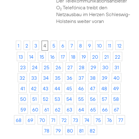
Der Telekommunikationsanbieter
O
Telefónica treibt den
2
Netzausbau im Herzen Schleswig-
Holsteins weiter voran
1
2
3
4
5
6
7
8
9
10
11
12
13
14
15
16
17
18
19
20
21
22
23
24
25
26
27
28
29
30
31
32
33
34
35
36
37
38
39
40
41
42
43
44
45
46
47
48
49
50
51
52
53
54
55
56
57
58
59
60
61
62
63
64
65
66
67
68
69
70
71
72
73
74
75
76
77
78
79
80
81
82