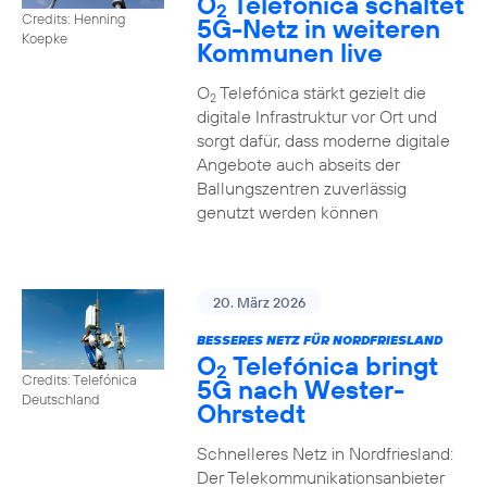
O
Telefónica schaltet
2
Credits: Henning
5G-Netz in weiteren
Koepke
Kommunen live
O
Telefónica stärkt gezielt die
2
digitale Infrastruktur vor Ort und
sorgt dafür, dass moderne digitale
Angebote auch abseits der
Ballungszentren zuverlässig
genutzt werden können
20. März 2026
BESSERES NETZ FÜR NORDFRIESLAND
O
Telefónica bringt
2
Credits: Telefónica
5G nach Wester-
Deutschland
Ohrstedt
Schnelleres Netz in Nordfriesland:
Der Telekommunikationsanbieter