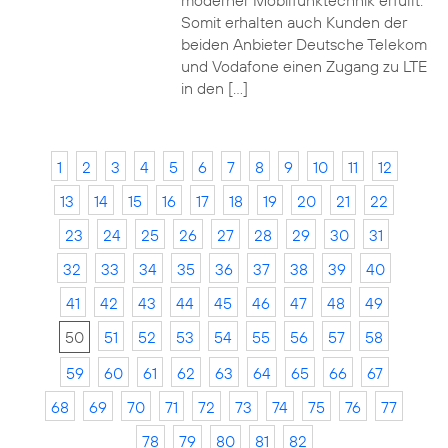
moderner Mobilfunktechnik erfüllt.
Somit erhalten auch Kunden der
beiden Anbieter Deutsche Telekom
und Vodafone einen Zugang zu LTE
in den […]
1
2
3
4
5
6
7
8
9
10
11
12
13
14
15
16
17
18
19
20
21
22
23
24
25
26
27
28
29
30
31
32
33
34
35
36
37
38
39
40
41
42
43
44
45
46
47
48
49
50
51
52
53
54
55
56
57
58
59
60
61
62
63
64
65
66
67
68
69
70
71
72
73
74
75
76
77
78
79
80
81
82