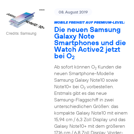
08. August 2019
MOBILE FREIHEIT AUF PREMIUM-LEVEL:
Die neuen Samsung
Credits: Samsung
Galaxy Note
Smartphones und die
Watch Active2 jetzt
bei O
2
Ab sofort können O
Kunden die
2
neuen Smartphone-Modelle
Samsung Galaxy Note10 sowie
Note10+ bei O
vorbestellen.
2
Erstmals gibt es das neue
Samsung-Flaggschiff in zwei
unterschiedlichen Größen: das
kompakte Galaxy Note10 mit einem
15,94 cm / 6,3 Zoll Display und das
Galaxy Note10+ mit dem größeren
17,16 cm / 6,8 Zoll Display. Vorder-