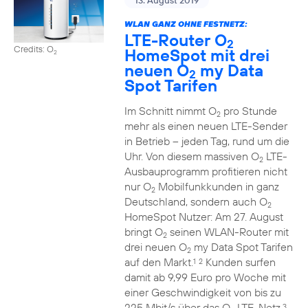
13. August 2019
WLAN GANZ OHNE FESTNETZ:
LTE-Router O
2
Credits: O
HomeSpot mit drei
2
neuen O
my Data
2
Spot Tarifen
Im Schnitt nimmt O
pro Stunde
2
mehr als einen neuen LTE-Sender
in Betrieb – jeden Tag, rund um die
Uhr. Von diesem massiven O
LTE-
2
Ausbauprogramm profitieren nicht
nur O
Mobilfunkkunden in ganz
2
Deutschland, sondern auch O
2
HomeSpot Nutzer: Am 27. August
bringt O
seinen WLAN-Router mit
2
drei neuen O
my Data Spot Tarifen
2
auf den Markt.
Kunden surfen
1
2
damit ab 9,99 Euro pro Woche mit
einer Geschwindigkeit von bis zu
225 Mbit/s über das O
LTE-Netz.
3