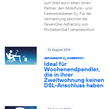
zum Start auch einen tollen
Partner: den Mobilfunk- und
Festnetzanbieter O
. Für die
2
Vermarktung zeichnet die
SevenOne AdFactory von
ProSiebenSat.1 verantwortlich.
13. August 2019
INFOGRAFIK O
HOMESPOT:
2
Ideal für
Wochenendpendler,
die in ihrer
Zweitwohnung keinen
DSL-Anschluss haben