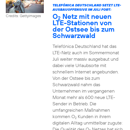
TELEFÓNICA DEUTSCHLAND SETZT LTE-
AUSBAUOFFENSIVE IM JULI FORT:
O
Netz mit neuen
Credits: Gettyimages
2
LTE-Stationen von
der Ostsee bis zum
Schwarzwald
Telefónica Deutschland hat das
LTE-Netz auch im Sommermonat
Juli weiter massiv ausgebaut und
dabei viele Urlaubsorte mit
schnellem Internet angebunden.
Von der Ostsee bis zum
Schwarzwald nahm das
Unternehmen im vergangenen
Monat mehr als 600 neue LTE-
Sender in Betrieb. Die
umfangreichen Maßnahmen
kommen O
Kunden in ihrem
2
digitalen Alltag unmittelbar zugute:
Die Qualität des O
Netzes hat sich