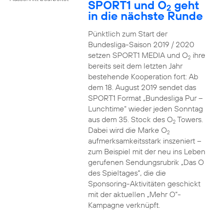
SPORT1 und O
geht
2
in die nächste Runde
Pünktlich zum Start der
Bundesliga-Saison 2019 / 2020
setzen SPORT1 MEDIA und O
ihre
2
bereits seit dem letzten Jahr
bestehende Kooperation fort: Ab
dem 18. August 2019 sendet das
SPORT1 Format „Bundesliga Pur –
Lunchtime“ wieder jeden Sonntag
aus dem 35. Stock des O
Towers.
2
Dabei wird die Marke O
2
aufmerksamkeitsstark inszeniert –
zum Beispiel mit der neu ins Leben
gerufenen Sendungsrubrik „Das O
des Spieltages“, die die
Sponsoring-Aktivitäten geschickt
mit der aktuellen „Mehr O“-
Kampagne verknüpft.