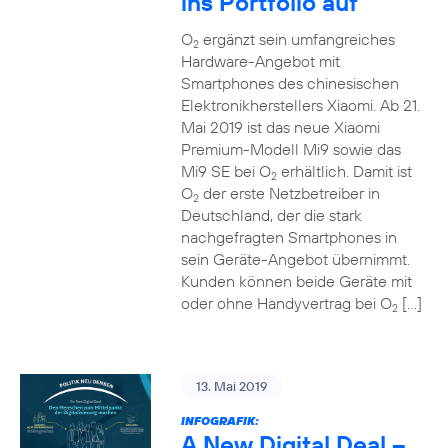
ins Portfolio auf
O
ergänzt sein umfangreiches
2
Hardware-Angebot mit
Smartphones des chinesischen
Elektronikherstellers Xiaomi. Ab 21.
Mai 2019 ist das neue Xiaomi
Premium-Modell Mi9 sowie das
Mi9 SE bei O
erhältlich. Damit ist
2
O
der erste Netzbetreiber in
2
Deutschland, der die stark
nachgefragten Smartphones in
sein Geräte-Angebot übernimmt.
Kunden können beide Geräte mit
oder ohne Handyvertrag bei O
[…]
2
13. Mai 2019
INFOGRAFIK:
A New Digital Deal –