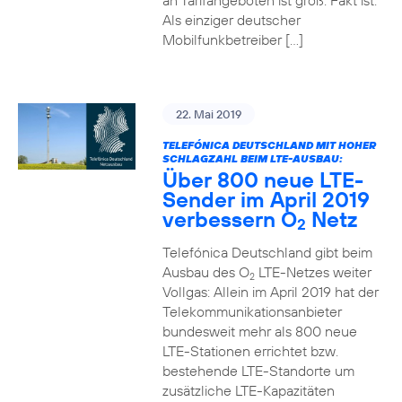
an Tarifangeboten ist groß. Fakt ist:
Als einziger deutscher
Mobilfunkbetreiber […]
22. Mai 2019
TELEFÓNICA DEUTSCHLAND MIT HOHER
SCHLAGZAHL BEIM LTE-AUSBAU:
Über 800 neue LTE-
Sender im April 2019
verbessern O
Netz
2
Telefónica Deutschland gibt beim
Ausbau des O
LTE-Netzes weiter
2
Vollgas: Allein im April 2019 hat der
Telekommunikationsanbieter
bundesweit mehr als 800 neue
LTE-Stationen errichtet bzw.
bestehende LTE-Standorte um
zusätzliche LTE-Kapazitäten