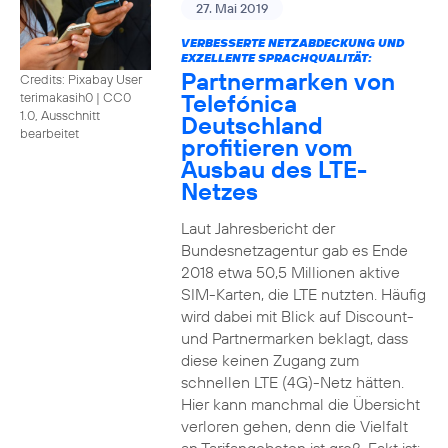
27. Mai 2019
VERBESSERTE NETZABDECKUNG UND
EXZELLENTE SPRACHQUALITÄT:
Partnermarken von
Credits: Pixabay User
Telefónica
terimakasih0
|
CC0
1.0, Ausschnitt
Deutschland
bearbeitet
profitieren vom
Ausbau des LTE-
Netzes
Laut Jahresbericht der
Bundesnetzagentur gab es Ende
2018 etwa 50,5 Millionen aktive
SIM-Karten, die LTE nutzten. Häufig
wird dabei mit Blick auf Discount-
und Partnermarken beklagt, dass
diese keinen Zugang zum
schnellen LTE (4G)-Netz hätten.
Hier kann manchmal die Übersicht
verloren gehen, denn die Vielfalt