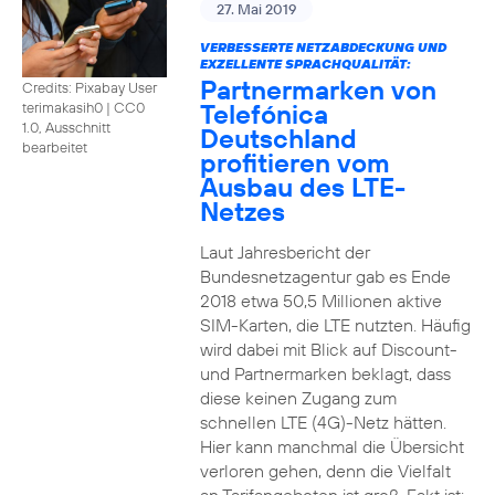
27. Mai 2019
VERBESSERTE NETZABDECKUNG UND
EXZELLENTE SPRACHQUALITÄT:
Partnermarken von
Credits: Pixabay User
Telefónica
terimakasih0
|
CC0
1.0, Ausschnitt
Deutschland
bearbeitet
profitieren vom
Ausbau des LTE-
Netzes
Laut Jahresbericht der
Bundesnetzagentur gab es Ende
2018 etwa 50,5 Millionen aktive
SIM-Karten, die LTE nutzten. Häufig
wird dabei mit Blick auf Discount-
und Partnermarken beklagt, dass
diese keinen Zugang zum
schnellen LTE (4G)-Netz hätten.
Hier kann manchmal die Übersicht
verloren gehen, denn die Vielfalt