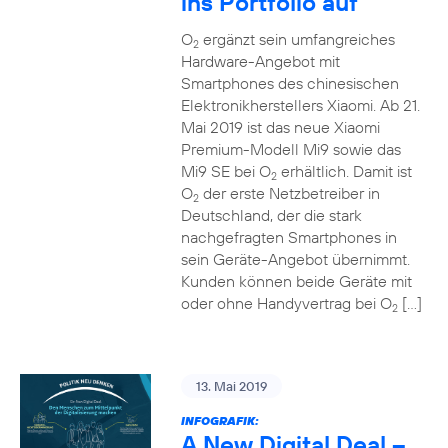
ins Portfolio auf
O
ergänzt sein umfangreiches
2
Hardware-Angebot mit
Smartphones des chinesischen
Elektronikherstellers Xiaomi. Ab 21.
Mai 2019 ist das neue Xiaomi
Premium-Modell Mi9 sowie das
Mi9 SE bei O
erhältlich. Damit ist
2
O
der erste Netzbetreiber in
2
Deutschland, der die stark
nachgefragten Smartphones in
sein Geräte-Angebot übernimmt.
Kunden können beide Geräte mit
oder ohne Handyvertrag bei O
[…]
2
13. Mai 2019
INFOGRAFIK:
A New Digital Deal –