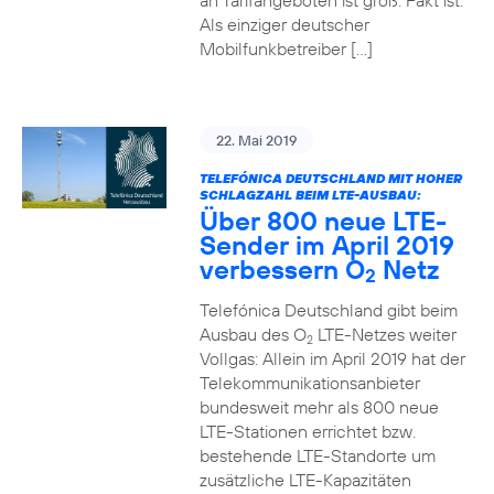
an Tarifangeboten ist groß. Fakt ist:
Als einziger deutscher
Mobilfunkbetreiber […]
22. Mai 2019
TELEFÓNICA DEUTSCHLAND MIT HOHER
SCHLAGZAHL BEIM LTE-AUSBAU:
Über 800 neue LTE-
Sender im April 2019
verbessern O
Netz
2
Telefónica Deutschland gibt beim
Ausbau des O
LTE-Netzes weiter
2
Vollgas: Allein im April 2019 hat der
Telekommunikationsanbieter
bundesweit mehr als 800 neue
LTE-Stationen errichtet bzw.
bestehende LTE-Standorte um
zusätzliche LTE-Kapazitäten