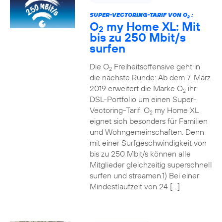
SUPER-VECTORING-TARIF VON O
:
2
O
my Home XL: Mit
2
bis zu 250 Mbit/s
surfen
Die O
Freiheitsoffensive geht in
2
die nächste Runde: Ab dem 7. März
2019 erweitert die Marke O
ihr
2
DSL-Portfolio um einen Super-
Vectoring-Tarif. O
my Home XL
2
eignet sich besonders für Familien
und Wohngemeinschaften. Denn
mit einer Surfgeschwindigkeit von
bis zu 250 Mbit/s können alle
Mitglieder gleichzeitig superschnell
surfen und streamen.1) Bei einer
Mindestlaufzeit von 24 […]