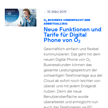
15. März 2019
O
BUSINESS VEREINFACHT DEN
2
ARBEITSALLTAG:
Neue Funktionen und
Tarife für Digital
Phone von O
2
Geschäftlich einfach und flexibel
kommunizieren: Das geht mit dem
neuen Digital Phone von O
.
2
Businesskunden können das
gesamte Leistungsspektrum der
vollwertigen Telefonanlage aus der
Cloud ab sofort noch leichter von
überall und mit jedem Endgerät
nutzen. Denn die neue
Benutzeroberfläche wurde
überarbeitet und ermöglicht nun
auch das Telefonieren via PC,