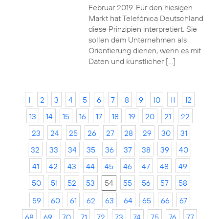
Februar 2019. Für den hiesigen
Markt hat Telefónica Deutschland
diese Prinzipien interpretiert. Sie
sollen dem Unternehmen als
Orientierung dienen, wenn es mit
Daten und künstlicher […]
1
2
3
4
5
6
7
8
9
10
11
12
13
14
15
16
17
18
19
20
21
22
23
24
25
26
27
28
29
30
31
32
33
34
35
36
37
38
39
40
41
42
43
44
45
46
47
48
49
50
51
52
53
54
55
56
57
58
59
60
61
62
63
64
65
66
67
68
69
70
71
72
73
74
75
76
77