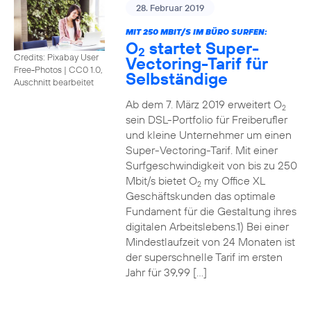
28. Februar 2019
MIT 250 MBIT/S IM BÜRO SURFEN:
O
startet Super-
2
Credits: Pixabay User
Vectoring-Tarif für
Free-Photos
|
CC0 1.0,
Selbständige
Auschnitt bearbeitet
Ab dem 7. März 2019 erweitert O
2
sein DSL-Portfolio für Freiberufler
und kleine Unternehmer um einen
Super-Vectoring-Tarif. Mit einer
Surfgeschwindigkeit von bis zu 250
Mbit/s bietet O
my Office XL
2
Geschäftskunden das optimale
Fundament für die Gestaltung ihres
digitalen Arbeitslebens.1) Bei einer
Mindestlaufzeit von 24 Monaten ist
der superschnelle Tarif im ersten
Jahr für 39,99 […]