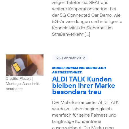
zeigen Telefónica, SEAT und
weitere Kooperationspartner bei
der 5G Connected Car Demo, wie
5G-Anwendungen und intelligente
Konnektivität die Sicherheit im
Straßenverkehr […]
25. Februar 2019
MOBILFUNKMARKE MEHRFACH
AUSGEZEICHNET:
ALDI TALK Kunden
Credits: Placeit
|
bleiben ihrer Marke
Montage, Ausschnitt
bearbeitet
besonders treu
Der Mobilfunkanbieter ALDI TALK
wurde zu Jahresbeginn gleich
mehrfach für seine Fairness und
langfristige Kundentreue
ausgezeichnet. Die Marke ging