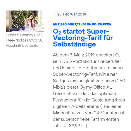
28. Februar 2019
MIT 250 MBIT/S IM BÜRO SURFEN:
O
startet Super-
2
Credits: Pixabay User
Vectoring-Tarif für
Free-Photos
|
CC0 1.0,
Selbständige
Auschnitt bearbeitet
Ab dem 7. März 2019 erweitert O
2
sein DSL-Portfolio für Freiberufler
und kleine Unternehmer um einen
Super-Vectoring-Tarif. Mit einer
Surfgeschwindigkeit von bis zu 250
Mbit/s bietet O
my Office XL
2
Geschäftskunden das optimale
Fundament für die Gestaltung ihres
digitalen Arbeitslebens.1) Bei einer
Mindestlaufzeit von 24 Monaten ist
der superschnelle Tarif im ersten
Jahr für 39,99 […]