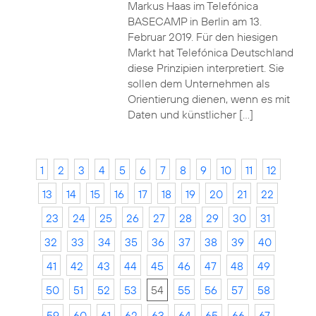
Markus Haas im Telefónica
BASECAMP in Berlin am 13.
Februar 2019. Für den hiesigen
Markt hat Telefónica Deutschland
diese Prinzipien interpretiert. Sie
sollen dem Unternehmen als
Orientierung dienen, wenn es mit
Daten und künstlicher […]
1
2
3
4
5
6
7
8
9
10
11
12
13
14
15
16
17
18
19
20
21
22
23
24
25
26
27
28
29
30
31
32
33
34
35
36
37
38
39
40
41
42
43
44
45
46
47
48
49
50
51
52
53
54
55
56
57
58
59
60
61
62
63
64
65
66
67