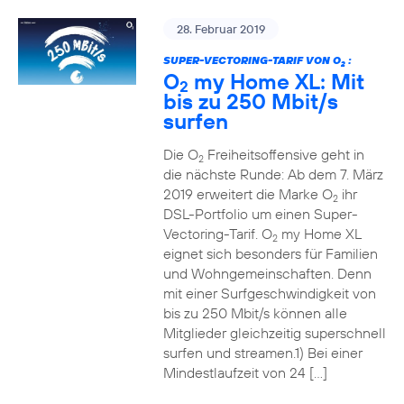
28. Februar 2019
SUPER-VECTORING-TARIF VON O
:
2
O
my Home XL: Mit
2
bis zu 250 Mbit/s
surfen
Die O
Freiheitsoffensive geht in
2
die nächste Runde: Ab dem 7. März
2019 erweitert die Marke O
ihr
2
DSL-Portfolio um einen Super-
Vectoring-Tarif. O
my Home XL
2
eignet sich besonders für Familien
und Wohngemeinschaften. Denn
mit einer Surfgeschwindigkeit von
bis zu 250 Mbit/s können alle
Mitglieder gleichzeitig superschnell
surfen und streamen.1) Bei einer
Mindestlaufzeit von 24 […]