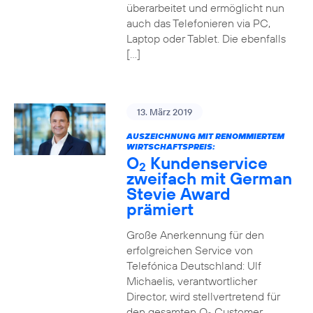
überarbeitet und ermöglicht nun
auch das Telefonieren via PC,
Laptop oder Tablet. Die ebenfalls
[…]
13. März 2019
AUSZEICHNUNG MIT RENOMMIERTEM
WIRTSCHAFTSPREIS:
O
Kundenservice
2
zweifach mit German
Stevie Award
prämiert
Große Anerkennung für den
erfolgreichen Service von
Telefónica Deutschland: Ulf
Michaelis, verantwortlicher
Director, wird stellvertretend für
den gesamten O
Customer